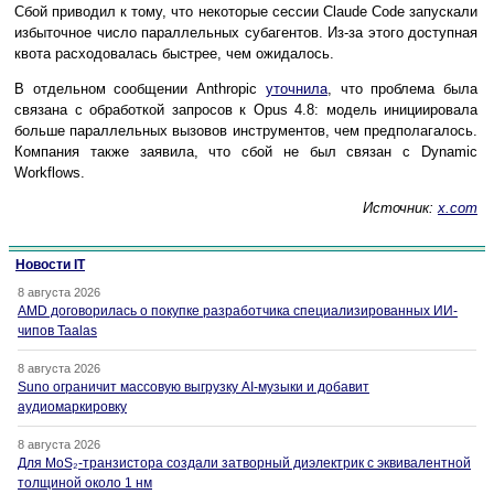
Сбой приводил к тому, что некоторые сессии Claude Code запускали
избыточное число параллельных субагентов. Из-за этого доступная
квота расходовалась быстрее, чем ожидалось.
В отдельном сообщении Anthropic
уточнила
, что проблема была
связана с обработкой запросов к Opus 4.8: модель инициировала
больше параллельных вызовов инструментов, чем предполагалось.
Компания также заявила, что сбой не был связан с Dynamic
Workflows.
Источник:
x.com
Новости IT
8 августа 2026
AMD договорилась о покупке разработчика специализированных ИИ-
чипов Taalas
8 августа 2026
Suno ограничит массовую выгрузку AI-музыки и добавит
аудиомаркировку
8 августа 2026
Для MoS₂-транзистора создали затворный диэлектрик с эквивалентной
толщиной около 1 нм