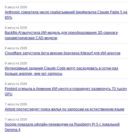
8 августа 2026
Anthropic сократила число срабатываний биофильтра Claude Fable 5 на
85%
8 августа 2026
Backflip AI выпустила ИИ-модель для преобразования 3D-сканов в
параметрические CAD-модели
8 августа 2026
Cloudflare запустила бета-версию браузера Kitesurf для ИИ-агентов
8 августа 2026
Интенсивные задания Claude Code могут расходовать в сотни раз
больше энергии, чем чат-запросы
8 августа 2026
Firebird открыла в Армении ИИ-центр и планирует развернуть 70 тысяч
GPU
7 августа 2026
Airbnb протестирует поиск жилья по запросам на естественном языке
7 августа 2026
Google показала офлайн-переводчик на Raspberry Pi 5 с локальной
Gemma 4