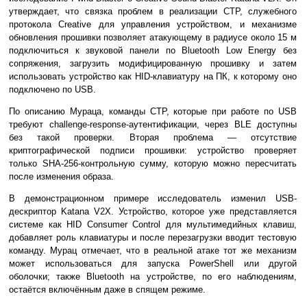
утверждает, что связка проблем в реализации CTP, служебного
протокола Creative для управления устройством, и механизме
обновления прошивки позволяет атакующему в радиусе около 15 м
подключиться к звуковой панели по Bluetooth Low Energy без
сопряжения, загрузить модифицированную прошивку и затем
использовать устройство как HID-клавиатуру на ПК, к которому оно
подключено по USB.
По описанию Мураца, команды CTP, которые при работе по USB
требуют challenge-response-аутентификации, через BLE доступны
без такой проверки. Вторая проблема — отсутствие
криптографической подписи прошивки: устройство проверяет
только SHA-256-контрольную сумму, которую можно пересчитать
после изменения образа.
В демонстрационном примере исследователь изменил USB-
дескриптор Katana V2X. Устройство, которое уже представляется
системе как HID Consumer Control для мультимедийных клавиш,
добавляет роль клавиатуры и после перезагрузки вводит тестовую
команду. Мурац отмечает, что в реальной атаке тот же механизм
может использоваться для запуска PowerShell или другой
оболочки; также Bluetooth на устройстве, по его наблюдениям,
остаётся включённым даже в спящем режиме.