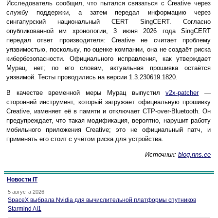
Исследователь сообщил, что пытался связаться с Creative через
службу поддержки, а затем передал информацию через
сингапурский национальный CERT SingCERT. Согласно
опубликованной им хронологии, 3 июня 2026 года SingCERT
передал ответ производителя: Creative не считает проблему
уязвимостью, поскольку, по оценке компании, она не создаёт риска
кибербезопасности. Официального исправления, как утверждает
Мурац, нет; по его словам, актуальная прошивка остаётся
уязвимой. Тесты проводились на версии 1.3.230619.1820.
В качестве временной меры Мурац выпустил
v2x-patcher
—
сторонний инструмент, который загружает официальную прошивку
Creative, изменяет её в памяти и отключает CTP-over-Bluetooth. Он
предупреждает, что такая модификация, вероятно, нарушит работу
мобильного приложения Creative; это не официальный патч, и
применять его стоит с учётом риска для устройства.
Источник:
blog.nns.ee
Новости IT
5 августа 2026
SpaceX выбрала Nvidia для вычислительной платформы спутников
Starmind AI1