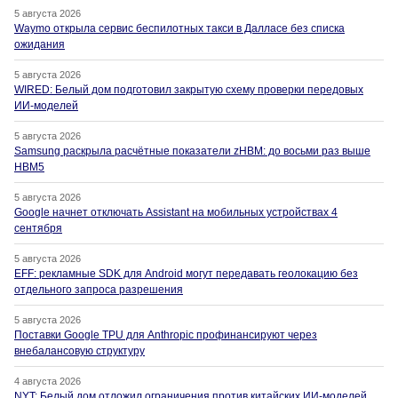
5 августа 2026
Waymo открыла сервис беспилотных такси в Далласе без списка
ожидания
5 августа 2026
WIRED: Белый дом подготовил закрытую схему проверки передовых
ИИ-моделей
5 августа 2026
Samsung раскрыла расчётные показатели zHBM: до восьми раз выше
HBM5
5 августа 2026
Google начнет отключать Assistant на мобильных устройствах 4
сентября
5 августа 2026
EFF: рекламные SDK для Android могут передавать геолокацию без
отдельного запроса разрешения
5 августа 2026
Поставки Google TPU для Anthropic профинансируют через
внебалансовую структуру
4 августа 2026
NYT: Белый дом отложил ограничения против китайских ИИ-моделей