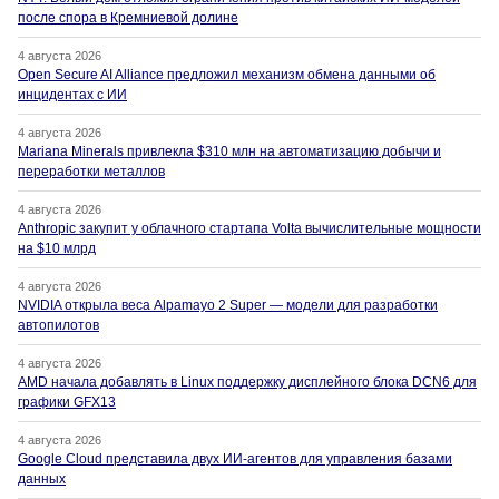
после спора в Кремниевой долине
4 августа 2026
Open Secure AI Alliance предложил механизм обмена данными об
инцидентах с ИИ
4 августа 2026
Mariana Minerals привлекла $310 млн на автоматизацию добычи и
переработки металлов
4 августа 2026
Anthropic закупит у облачного стартапа Volta вычислительные мощности
на $10 млрд
4 августа 2026
NVIDIA открыла веса Alpamayo 2 Super — модели для разработки
автопилотов
4 августа 2026
AMD начала добавлять в Linux поддержку дисплейного блока DCN6 для
графики GFX13
4 августа 2026
Google Cloud представила двух ИИ-агентов для управления базами
данных