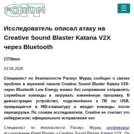
☰
Исследователь описал атаку на
Creative Sound Blaster Katana V2X
через Bluetooth
CITNews
03.06.2026
Специалист по безопасности Расмус Мурац сообщил о связке
проблем в звуковой панели Creative Sound Blaster Katana V2X:
через Bluetooth Low Energy можно без сопряжения отправлять
служебные команды и загружать изменённую прошивку. В
демонстрации устройство, подключённое к ПК по USB,
превращается в HID-клавиатуру и вводит команды после
перезагрузки. По словам исследователя, Creative не считает это
киберриском; официального исправления нет.
Специалист по безопасности Расмус Мурац
опубликовал
исследование Pwnd Blaster о Creative Sound Blaster Katana V2X. Он