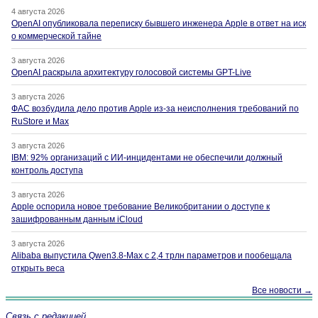
4 августа 2026
OpenAI опубликовала переписку бывшего инженера Apple в ответ на иск
о коммерческой тайне
3 августа 2026
OpenAI раскрыла архитектуру голосовой системы GPT-Live
3 августа 2026
ФАС возбудила дело против Apple из-за неисполнения требований по
RuStore и Max
3 августа 2026
IBM: 92% организаций с ИИ-инцидентами не обеспечили должный
контроль доступа
3 августа 2026
Apple оспорила новое требование Великобритании о доступе к
зашифрованным данным iCloud
3 августа 2026
Alibaba выпустила Qwen3.8-Max с 2,4 трлн параметров и пообещала
открыть веса
Все новости →
Связь с редакцией