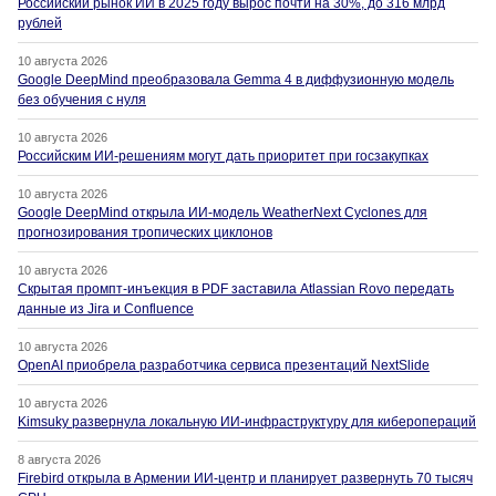
Российский рынок ИИ в 2025 году вырос почти на 30%, до 316 млрд
рублей
10 августа 2026
Google DeepMind преобразовала Gemma 4 в диффузионную модель
без обучения с нуля
10 августа 2026
Российским ИИ-решениям могут дать приоритет при госзакупках
10 августа 2026
Google DeepMind открыла ИИ-модель WeatherNext Cyclones для
прогнозирования тропических циклонов
10 августа 2026
Скрытая промпт-инъекция в PDF заставила Atlassian Rovo передать
данные из Jira и Confluence
10 августа 2026
OpenAI приобрела разработчика сервиса презентаций NextSlide
10 августа 2026
Kimsuky развернула локальную ИИ-инфраструктуру для киберопераций
8 августа 2026
Firebird открыла в Армении ИИ-центр и планирует развернуть 70 тысяч