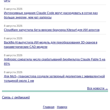
GPU
8 августа 2026
Интенсивные задания Claude Code могут расходовать в сотни раз
больше энергии, чем чат-запросы
8 августа 2026
Cloudflare запустила бета-версию браузера Kitesurf для ИИ-агентов
8 августа 2026
Backflip AI выпустила ИИ-модель для преобразования 3D-сканов в
параметрические CAD-модели
8 августа 2026
Anthropic сократила число срабатываний биофильтра Claude Fable 5 на
85%
8 августа 2026
Для MoS₂-транзистора создали затворный диэлектрик с эквивалентной
толщиной около 1 нм
Все новости →
Связь с редакцией
Главная
·
Наверх