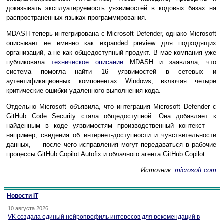
доказывать эксплуатируемость уязвимостей в кодовых базах на
распространенных языках программирования.
MDASH теперь интегрирована с Microsoft Defender, однако Microsoft
описывает ее именно как expanded preview для подходящих
организаций, а не как общедоступный продукт. В мае компания уже
публиковала
техническое описание
MDASH и заявляла, что
система помогла найти 16 уязвимостей в сетевых и
аутентификационных компонентах Windows, включая четыре
критические ошибки удаленного выполнения кода.
Отдельно Microsoft объявила, что интеграция Microsoft Defender с
GitHub Code Security стала общедоступной. Она добавляет к
найденным в коде уязвимостям производственный контекст —
например, сведения об интернет-доступности и чувствительности
данных, — после чего исправления могут передаваться в рабочие
процессы GitHub Copilot Autofix и облачного агента GitHub Copilot.
Источник:
microsoft.com
Новости IT
10 августа 2026
VK создала единый нейропрофиль интересов для рекомендаций в