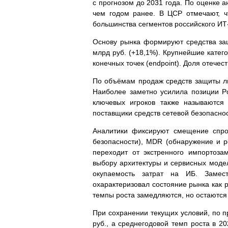
с прогнозом до 2031 года. По оценке а
чем годом ранее. В ЦСР отмечают, 
большинства сегментов российского ИТ
Основу рынка формируют средства за
млрд руб. (+18,1%). Крупнейшие катег
конечных точек (endpoint). Доля отече
По объёмам продаж средств защиты лид
Наиболее заметно усилила позиции Pos
ключевых игроков также называются
поставщики средств сетевой безопасно
Аналитики фиксируют смещение спр
безопасности), MDR (обнаружение и ре
переходит от экстренного импортоз
выбору архитектуры и сервисных модел
окупаемость затрат на ИБ. Замес
охарактеризовал состояние рынка как 
темпы роста замедляются, но остаются
При сохранении текущих условий, по п
руб., а среднегодовой темп роста в 2