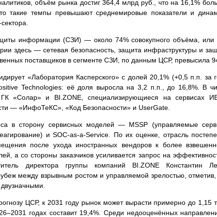
налитиков, объём рынка достиг 364,4 млрд руб., что на 16,1% бол
что такие темпы превышают среднемировые показатели и дина
-сектора.
щиты информации (СЗИ) — около 74% совокупного объёма, или
ории здесь — сетевая безопасность, защита инфраструктуры и за
ственных поставщиков в сегменте СЗИ, по данным ЦСР, превысила 9
ирует «Лаборатория Касперского» с долей 20,1% (+0,5 п.п. за г
itive Technologies: её доля выросла на 3,2 п.п., до 16,8%. В ч
 ГК «Солар» и BI.ZONE, специализирующиеся на сервисах ИБ
сти — «ИнфоТеКС», «Код Безопасности» и UserGate.
оса в сторону сервисных моделей — MSSP (управляемые серв
агирование) и SOC-as-a-Service. По их оценке, отрасль постеп
амещения после ухода иностранных вендоров к более взвешен
ей, а со стороны заказчиков усиливается запрос на эффективнос
титель директора группы компаний BI.ZONE Константин Ле
рубеж между взрывным ростом и управляемой зрелостью, отметив,
 двузначными.
рогнозу ЦСР, к 2031 году рынок может вырасти примерно до 1,15 
026–2031 годах составит 19,4%. Среди недооценённых направлен