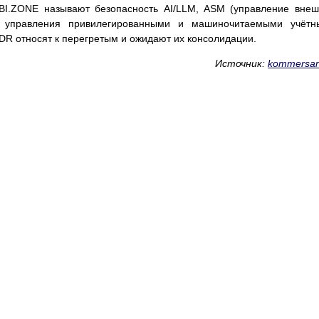
BI.ZONE называют безопасность AI/LLM, ASM (управление вне
ы управления привилегированными и машиночитаемыми учётн
DR относят к перегретым и ожидают их консолидации.
Источник:
kommersan