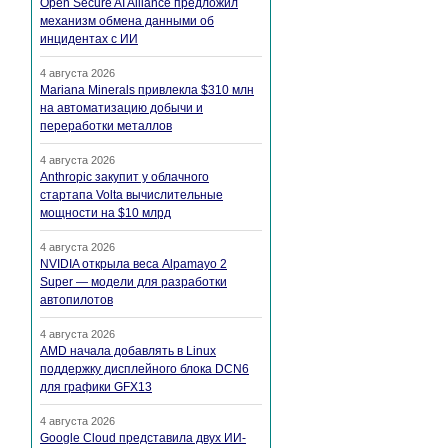
Open Secure AI Alliance предложил
механизм обмена данными об
инцидентах с ИИ
4 августа 2026
Mariana Minerals привлекла $310 млн
на автоматизацию добычи и
переработки металлов
4 августа 2026
Anthropic закупит у облачного
стартапа Volta вычислительные
мощности на $10 млрд
4 августа 2026
NVIDIA открыла веса Alpamayo 2
Super — модели для разработки
автопилотов
4 августа 2026
AMD начала добавлять в Linux
поддержку дисплейного блока DCN6
для графики GFX13
4 августа 2026
Google Cloud представила двух ИИ-