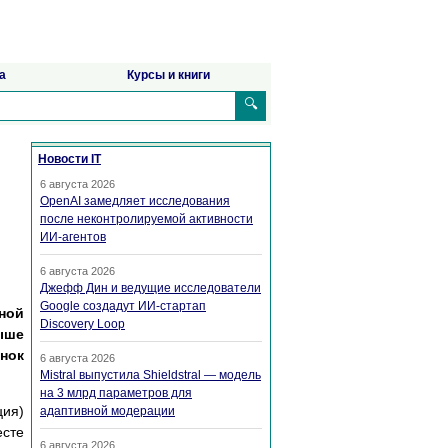
а
Курсы и книги
🔍
Новости IT
6 августа 2026
OpenAI замедляет исследования
после неконтролируемой активности
ИИ-агентов
6 августа 2026
Джефф Дин и ведущие исследователи
Google создадут ИИ-стартап
ной
Discovery Loop
выше
ынок
6 августа 2026
Mistral выпустила Shieldstral — модель
на 3 млрд параметров для
ция)
адаптивной модерации
есте
6 августа 2026