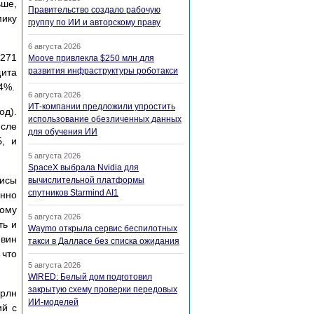
ьше,
Правительство создало рабочую
мику
группу по ИИ и авторскому праву
6 августа 2026
 271
Moove привлекла $250 млн для
развития инфраструктуры роботакси
щита
4%.
6 августа 2026
ИТ-компании предложили упростить
од).
использование обезличенных данных
исле
для обучения ИИ
, и
5 августа 2026
SpaceX выбрала Nvidia для
исы
вычислительной платформы
спутников Starmind AI1
енно
ному
5 августа 2026
ть и
Waymo открыла сервис беспилотных
вин
такси в Далласе без списка ожидания
 что
5 августа 2026
WIRED: Белый дом подготовил
закрытую схему проверки передовых
трлн
ИИ-моделей
ий с