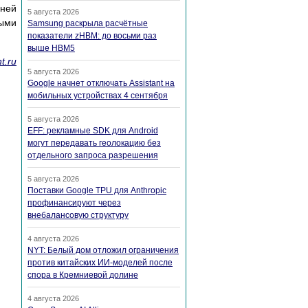
шней
5 августа 2026
ыми
Samsung раскрыла расчётные
показатели zHBM: до восьми раз
выше HBM5
t.ru
5 августа 2026
Google начнет отключать Assistant на
мобильных устройствах 4 сентября
5 августа 2026
EFF: рекламные SDK для Android
могут передавать геолокацию без
отдельного запроса разрешения
5 августа 2026
Поставки Google TPU для Anthropic
профинансируют через
внебалансовую структуру
4 августа 2026
NYT: Белый дом отложил ограничения
против китайских ИИ-моделей после
спора в Кремниевой долине
4 августа 2026