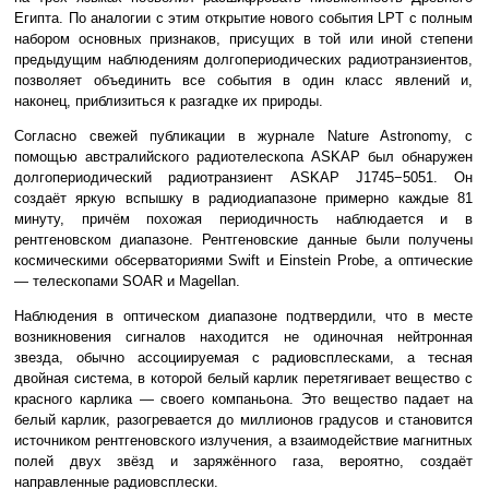
Египта. По аналогии с этим открытие нового события LPT с полным
набором основных признаков, присущих в той или иной степени
предыдущим наблюдениям долгопериодических радиотранзиентов,
позволяет объединить все события в один класс явлений и,
наконец, приблизиться к разгадке их природы.
Согласно свежей публикации в журнале Nature Astronomy, с
помощью австралийского радиотелескопа ASKAP был обнаружен
долгопериодический радиотранзиент ASKAP J1745−5051. Он
создаёт яркую вспышку в радиодиапазоне примерно каждые 81
минуту, причём похожая периодичность наблюдается и в
рентгеновском диапазоне. Рентгеновские данные были получены
космическими обсерваториями Swift и Einstein Probe, а оптические
— телескопами SOAR и Magellan.
Наблюдения в оптическом диапазоне подтвердили, что в месте
возникновения сигналов находится не одиночная нейтронная
звезда, обычно ассоциируемая с радиовсплесками, а тесная
двойная система, в которой белый карлик перетягивает вещество с
красного карлика — своего компаньона. Это вещество падает на
белый карлик, разогревается до миллионов градусов и становится
источником рентгеновского излучения, а взаимодействие магнитных
полей двух звёзд и заряжённого газа, вероятно, создаёт
направленные радиовсплески.