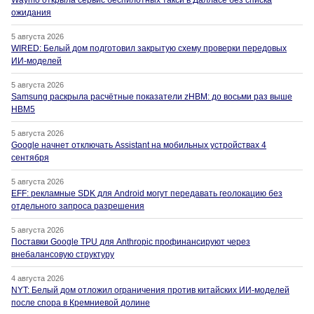
ожидания
5 августа 2026
WIRED: Белый дом подготовил закрытую схему проверки передовых
ИИ-моделей
5 августа 2026
Samsung раскрыла расчётные показатели zHBM: до восьми раз выше
HBM5
5 августа 2026
Google начнет отключать Assistant на мобильных устройствах 4
сентября
5 августа 2026
EFF: рекламные SDK для Android могут передавать геолокацию без
отдельного запроса разрешения
5 августа 2026
Поставки Google TPU для Anthropic профинансируют через
внебалансовую структуру
4 августа 2026
NYT: Белый дом отложил ограничения против китайских ИИ-моделей
после спора в Кремниевой долине