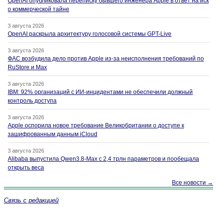
OpenAI опубликовала переписку бывшего инженера Apple в ответ на иск
о коммерческой тайне
3 августа 2026
OpenAI раскрыла архитектуру голосовой системы GPT-Live
3 августа 2026
ФАС возбудила дело против Apple из-за неисполнения требований по
RuStore и Max
3 августа 2026
IBM: 92% организаций с ИИ-инцидентами не обеспечили должный
контроль доступа
3 августа 2026
Apple оспорила новое требование Великобритании о доступе к
зашифрованным данным iCloud
3 августа 2026
Alibaba выпустила Qwen3.8-Max с 2,4 трлн параметров и пообещала
открыть веса
Все новости →
Связь с редакцией