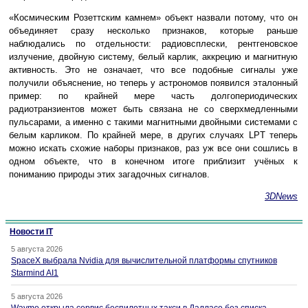
«Космическим Розеттским камнем» объект назвали потому, что он
объединяет сразу несколько признаков, которые раньше
наблюдались по отдельности: радиовсплески, рентгеновское
излучение, двойную систему, белый карлик, аккрецию и магнитную
активность. Это не означает, что все подобные сигналы уже
получили объяснение, но теперь у астрономов появился эталонный
пример: по крайней мере часть долгопериодических
радиотранзиентов может быть связана не со сверхмедленными
пульсарами, а именно с такими магнитными двойными системами с
белым карликом. По крайней мере, в других случаях LPT теперь
можно искать схожие наборы признаков, раз уж все они сошлись в
одном объекте, что в конечном итоге приблизит учёных к
пониманию природы этих загадочных сигналов.
3DNews
Новости IT
5 августа 2026
SpaceX выбрала Nvidia для вычислительной платформы спутников
Starmind AI1
5 августа 2026
Waymo открыла сервис беспилотных такси в Далласе без списка