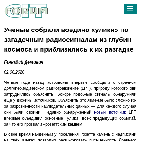
☰
Учёные собрали воедино «улики» по
загадочным радиосигналам из глубин
космоса и приблизились к их разгадке
Геннадий Детинич
02.06.2026
Четыре года назад астрономы впервые сообщили о странном
долгопериодическом радиотранзиенте (LPT), природу которого они
затруднились объяснить. Вскоре подобные сигналы обнаружили
ещё у дюжины источников. Объяснить это явление было сложно из-
за разрозненности наблюдательных данных — для каждого случая
они были своими. Недавно обнаруженный
новый источник
LPT
впервые объединил основные «улики» всех предыдущих событий,
за что его прозвали «розеттским камнем».
В своё время найденный у поселения Розетта камень с надписями
на трёх языках позволил расшифровать письменность Древнего