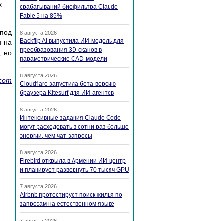
ах —
срабатываний биофильтра Claude
Fable 5 на 85%
 под
8 августа 2026
Backflip AI выпустила ИИ-модель для
н на
преобразования 3D-сканов в
, но
параметрические CAD-модели
8 августа 2026
.com
Cloudflare запустила бета-версию
браузера Kitesurf для ИИ-агентов
8 августа 2026
Интенсивные задания Claude Code
могут расходовать в сотни раз больше
энергии, чем чат-запросы
8 августа 2026
Firebird открыла в Армении ИИ-центр
и планирует развернуть 70 тысяч GPU
7 августа 2026
Airbnb протестирует поиск жилья по
запросам на естественном языке
7 августа 2026