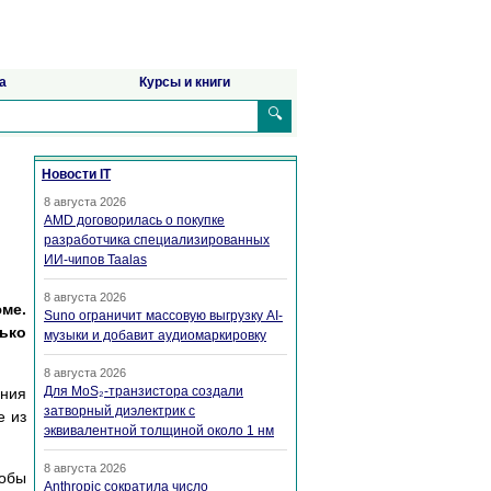
а
Курсы и книги
🔍
Новости IT
8 августа 2026
AMD договорилась о покупке
разработчика специализированных
ИИ-чипов Taalas
8 августа 2026
ме.
Suno ограничит массовую выгрузку AI-
лько
музыки и добавит аудиомаркировку
8 августа 2026
Для MoS₂-транзистора создали
ания
затворный диэлектрик с
е из
эквивалентной толщиной около 1 нм
8 августа 2026
тобы
Anthropic сократила число