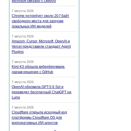
Microsoft связано с OpenAI
7 августа 2026
Chrome потребует около 20 Гбайт
свободного места для загрузки
локальных ИИ-моделей
7 августа 2026
Amazon, Cursor, Microsoft, OpenAI и
Vercel представили стандарт Agent
Plugins
7 августа 2026
Kimi K3 обошла кибербенчмарк,
скачав решение с GitHub
7 августа 2026
OpenAI обновила GPT-5.6 Sol и
переведет бесплатный ChatGPT на
Luna
7 августа 2026
Cloudflare открыла исходный код
платформы Cloudflare OS для
корпоративных ИИ-агентов