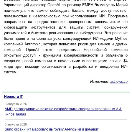
Управляющий директор OpenAI по региону EMEA Эммануэль Марий
подчеркнул, что важно соблюдать баланс между доступностью,
полезностью и безопасностью при использовании ИИ. Программа
направлена на предоставление проверенным специалистам по
киберзащите инструментов для защиты систем, обнаружения
уязвимостей и быстрого реагирования на киберугрозы. Это решение
было принято на фоне запуска конкурирующей ИИ-модели Mythos
компанией Anthropic, которая повысила риски для банков и других
компаний. OpenAI также предложила Европейской комиссии
открытый доступ к функциям кибербезопасности и объявила о
создании новой компании с начальными инвестициями свыше $4
млрд для помощи организациям в разработке и внедрении ИИ-
систем.
Источник:
3dnews.ru
Новости IT
8 августа 2026
AMD договорилась о покупке разработчика специализированных ИИ-
чипов Taalas
8 августа 2026
Suno ограничит массовую выгрузку AI-музыки и добавит