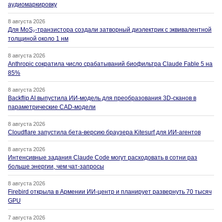
аудиомаркировку
8 августа 2026
Для MoS₂-транзистора создали затворный диэлектрик с эквивалентной
толщиной около 1 нм
8 августа 2026
Anthropic сократила число срабатываний биофильтра Claude Fable 5 на
85%
8 августа 2026
Backflip AI выпустила ИИ-модель для преобразования 3D-сканов в
параметрические CAD-модели
8 августа 2026
Cloudflare запустила бета-версию браузера Kitesurf для ИИ-агентов
8 августа 2026
Интенсивные задания Claude Code могут расходовать в сотни раз
больше энергии, чем чат-запросы
8 августа 2026
Firebird открыла в Армении ИИ-центр и планирует развернуть 70 тысяч
GPU
7 августа 2026