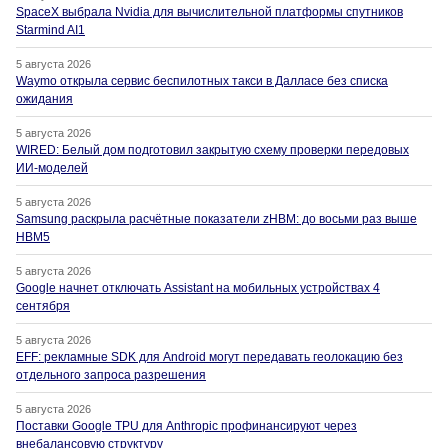
SpaceX выбрала Nvidia для вычислительной платформы спутников
Starmind AI1
5 августа 2026
Waymo открыла сервис беспилотных такси в Далласе без списка
ожидания
5 августа 2026
WIRED: Белый дом подготовил закрытую схему проверки передовых
ИИ-моделей
5 августа 2026
Samsung раскрыла расчётные показатели zHBM: до восьми раз выше
HBM5
5 августа 2026
Google начнет отключать Assistant на мобильных устройствах 4
сентября
5 августа 2026
EFF: рекламные SDK для Android могут передавать геолокацию без
отдельного запроса разрешения
5 августа 2026
Поставки Google TPU для Anthropic профинансируют через
внебалансовую структуру