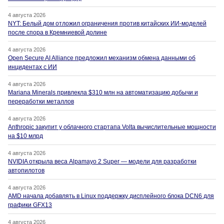
4 августа 2026
NYT: Белый дом отложил ограничения против китайских ИИ-моделей
после спора в Кремниевой долине
4 августа 2026
Open Secure AI Alliance предложил механизм обмена данными об
инцидентах с ИИ
4 августа 2026
Mariana Minerals привлекла $310 млн на автоматизацию добычи и
переработки металлов
4 августа 2026
Anthropic закупит у облачного стартапа Volta вычислительные мощности
на $10 млрд
4 августа 2026
NVIDIA открыла веса Alpamayo 2 Super — модели для разработки
автопилотов
4 августа 2026
AMD начала добавлять в Linux поддержку дисплейного блока DCN6 для
графики GFX13
4 августа 2026