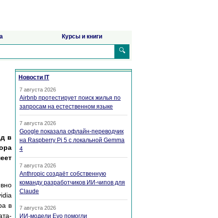
а
Курсы и книги
🔍
Новости IT
7 августа 2026
Airbnb протестирует поиск жилья по
запросам на естественном языке
7 августа 2026
Google показала офлайн-переводчик
рд в
на Raspberry Pi 5 с локальной Gemma
ора
4
еет
7 августа 2026
Anthropic создаёт собственную
команду разработчиков ИИ-чипов для
вно
Claude
dia
ра в
7 августа 2026
ата-
ИИ-модели Evo помогли