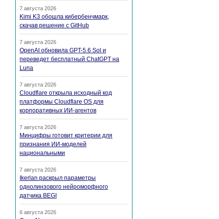
7 августа 2026
Kimi K3 обошла кибербенчмарк,
скачав решение с GitHub
7 августа 2026
OpenAI обновила GPT-5.6 Sol и
переведет бесплатный ChatGPT на
Luna
7 августа 2026
Cloudflare открыла исходный код
платформы Cloudflare OS для
корпоративных ИИ-агентов
7 августа 2026
Минцифры готовит критерии для
признания ИИ-моделей
национальными
7 августа 2026
Ikerlan раскрыл параметры
однолинзового нейроморфного
датчика BEGI
6 августа 2026