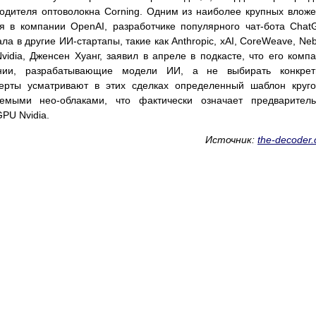
водителя оптоволокна Corning. Одним из наиболее крупных влож
я в компании OpenAI, разработчике популярного чат-бота Chat
ла в другие ИИ-стартапы, такие как Anthropic, xAI, CoreWeave, Neb
vidia, Дженсен Хуанг, заявил в апреле в подкасте, что его комп
ании, разрабатывающие модели ИИ, а не выбирать конкрет
перты усматривают в этих сделках определенный шаблон круг
емыми нео-облаками, что фактически означает предваритель
PU Nvidia.
Источник:
the-decoder