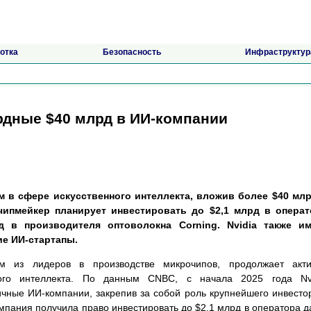
отка
Безопасность
Инфраструктур
ордные $40 млрд в ИИ-компании
м в сфере искусственного интеллекта, вложив более $40 мл
чипмейкер планирует инвестировать до $2,1 млрд в операт
д в производителя оптоволокна Corning. Nvidia также им
ие ИИ-стартапы.
м из лидеров в производстве микрочипов, продолжает акти
ного интеллекта. По данным CNBC, с начала 2025 года Nvi
чные ИИ-компании, закрепив за собой роль крупнейшего инвесто
омпания получила право инвестировать до $2,1 млрд в оператора д