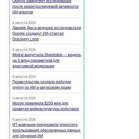
OpenAI замедляет исследования
после неконтролируемой активности
ИИ-агентов
6 августа 2026
Джефф Дин и ведущие исследователи
Google создадут ИИ-стартап
Discovery Loop
6 августа 2026
Mistral выпустила Shieldstral — модель
на 3 млрд параметров для
адаптивной модерации
6 августа 2026
Правительство создало рабочую
группу по ИИ и авторскому праву
6 августа 2026
Moove привлекла $250 млн для
развития инфраструктуры роботакси
6 августа 2026
ИТ-компании предложили упростить
использование обезличенных данных
для обучения ИИ