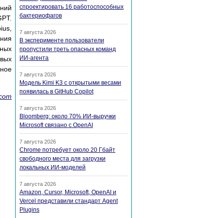
спроектировать 16 работоспособных
ений
бактериофагов
GPT.
ius,
7 августа 2026
ания
В эксперименте пользователи
ных
пропустили треть опасных команд
ИИ-агента
овых
ное
7 августа 2026
Модель Kimi K3 с открытыми весами
появилась в GitHub Copilot
.com
7 августа 2026
Bloomberg: около 70% ИИ-выручки
Microsoft связано с OpenAI
7 августа 2026
Chrome потребует около 20 Гбайт
свободного места для загрузки
локальных ИИ-моделей
7 августа 2026
Amazon, Cursor, Microsoft, OpenAI и
Vercel представили стандарт Agent
Plugins