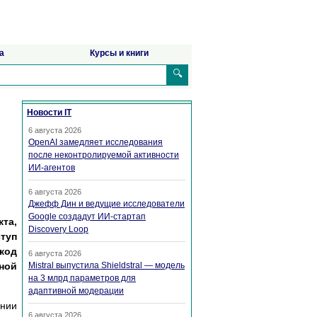
а
Курсы и книги
🔍
Новости IT
6 августа 2026
OpenAI замедляет исследования
после неконтролируемой активности
ИИ-агентов
6 августа 2026
Джефф Дин и ведущие исследователи
Google создадут ИИ-стартап
та,
Discovery Loop
туп
код
6 августа 2026
ной
Mistral выпустила Shieldstral — модель
на 3 млрд параметров для
адаптивной модерации
ании
6 августа 2026