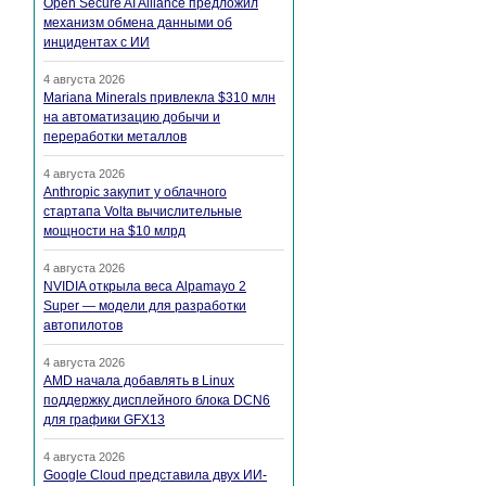
Open Secure AI Alliance предложил
механизм обмена данными об
инцидентах с ИИ
4 августа 2026
Mariana Minerals привлекла $310 млн
на автоматизацию добычи и
переработки металлов
4 августа 2026
Anthropic закупит у облачного
стартапа Volta вычислительные
мощности на $10 млрд
4 августа 2026
NVIDIA открыла веса Alpamayo 2
Super — модели для разработки
автопилотов
4 августа 2026
AMD начала добавлять в Linux
поддержку дисплейного блока DCN6
для графики GFX13
4 августа 2026
Google Cloud представила двух ИИ-