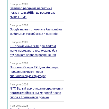
5 августа 2026
Samsung раскрыла расчётные
показатели zHBM: до восьми раз
выше HBM5
5 августа 2026
Google начнет отключать Assistant на
мобильных устройствах 4 сентября
5 августа 2026
EFF: рекламные SDK для Android
могут передавать геолокацию без
отдельного запроса разрешения
5 августа 2026
Поставки Google TPU для Anthropic
профинансируют через
внебалансовую структуру
4 августа 2026
NYT: Белый дом отложил ограничения
против китайских ИИ-моделей после
спора в Кремниевой долине
4 августа 2026