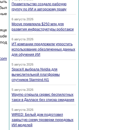
быть
Правительство создало рабочую
 был
группу по ИИ и авторскому праву
тные
6 августа 2026
Moove привлекла $250 млн для
развития инфраструктуры роботакси
сяце
aude
6 августа 2026
 под
ИТ-компании предложили упростить
использование обезличенных данных
для обучения ИИ
.com
5 августа 2026
SpaceX выбрала Nvidia для
вычислительной платформы
спутников Starmind AI1
5 августа 2026
Waymo открыла сервис беспилотных
такси в Далласе без списка ожидания
5 августа 2026
WIRED: Белый дом подготовил
закрытую схему проверки передовых
ИИ-моделей