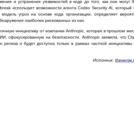
жения и устранения уязвимостей в коде до того, как они могут 
eak использует возможности агента Codex Security AI, который
т модель угроз на основе кода организации, определяет вероя
обнаружения наиболее рискованных из них.
огичную инициативу от компании Anthropic, которая в прошлом ме
ИИ, сфокусированную на безопасности. Anthropic заявила, что Cl
о релиза и будет доступна только в рамках частной инициативы
Источник:
theverge