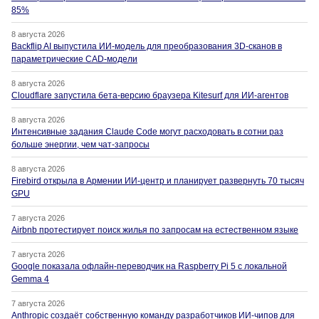
85%
8 августа 2026
Backflip AI выпустила ИИ-модель для преобразования 3D-сканов в
параметрические CAD-модели
8 августа 2026
Cloudflare запустила бета-версию браузера Kitesurf для ИИ-агентов
8 августа 2026
Интенсивные задания Claude Code могут расходовать в сотни раз
больше энергии, чем чат-запросы
8 августа 2026
Firebird открыла в Армении ИИ-центр и планирует развернуть 70 тысяч
GPU
7 августа 2026
Airbnb протестирует поиск жилья по запросам на естественном языке
7 августа 2026
Google показала офлайн-переводчик на Raspberry Pi 5 с локальной
Gemma 4
7 августа 2026
Anthropic создаёт собственную команду разработчиков ИИ-чипов для