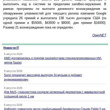
выполнить код в системе за пределами sandbox-окружения. В
рамках программы по выплате денежного вознаграждения за
обнаружение уязвимостей для текущего релиза компания Google
учредила 26 премий и выплатила 138 тысяч долларов США (по
одной премии в $55000, $43000 и $8000, две премии $16000).
Размер 21 вознаграждения пока не определён.
OpenNET
Новости IT
8 августа 2026
AMD договорилась о покупке разработчика специализированных ИИ-
чипов Taalas
8 августа 2026
Suno ограничит массовую выгрузку AI-музыки и добавит
аудиомаркировку
8 августа 2026
Для MoS₂-транзистора создали затворный диэлектрик с эквивалентной
толщиной около 1 нм
8 августа 2026
Anthropic сократила число срабатываний биофильтра Claude Fable 5 на