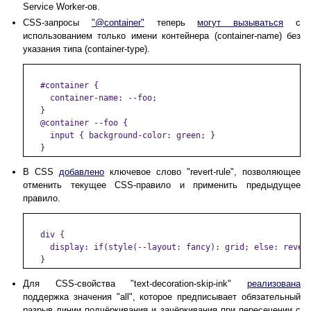
Service Worker-ов.
CSS-запросы
"@container"
теперь
могут вызываться
с
использованием только имени контейнера (container-name) без
указания типа (container-type).
   #container {

     container-name: --foo;

   }

   @container --foo {

     input { background-color: green; }

В CSS
добавлено
ключевое слово "revert-rule", позволяющее
отменить текущее CSS-правило и применить предыдущее
правило.
   div {

     display: if(style(--layout: fancy): grid; else: revert
Для CSS-свойства "text-decoration-skip-ink"
реализована
поддержка значения "all", которое предписывает обязательный
разрыв линии подчёркивания и зачёркивания при пересечении с