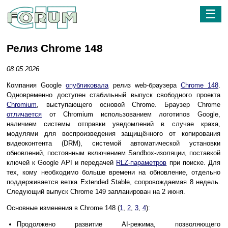
☰
Релиз Chrome 148
08.05.2026
Компания Google
опубликовала
релиз web-браузера
Chrome 148
.
Одновременно доступен стабильный выпуск свободного проекта
Chromium
, выступающего основой Chrome. Браузер Chrome
отличается
от Chromium использованием логотипов Google,
наличием системы отправки уведомлений в случае краха,
модулями для воспроизведения защищённого от копирования
видеоконтента (DRM), системой автоматической установки
обновлений, постоянным включением Sandbox-изоляции, поставкой
ключей к Google API и передачей
RLZ-параметров
при поиске. Для
тех, кому необходимо больше времени на обновление, отдельно
поддерживается ветка Extended Stable, сопровождаемая 8 недель.
Следующий выпуск Chrome 149 запланирован на 2 июня.
Основные изменения в Chrome 148 (
1
,
2
,
3
,
4
):
Продолжено развитие AI-режима, позволяющего