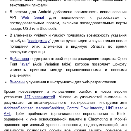
текстовыми глифами.
В версии для Android добавлена возможность использования
API
Web Serial
для подключения к устройствам с
последовательным портом, включая последовательные порты
поверх USB или Bluetooth.
В элементах <video> и <audio> появилась возможность указания
атрибута "
loading=lazy
" для загрузки видео и звука только после
попадания этих элементов в видимую область во время
прокрутки страницы.
Добавлена
поддержка второй версии расширения формата Open
Font "
avar
" (Axis Variation table), которое позволяет шрифту
изменять привязки между нормализованными и осевыми
значениями.
Внесены
улучшения в инструменты для web-разработчиков.
Кроме нововведений и исправления ошибок в новой версии
устранено
127 уязвимостей
. Многие из уязвимостей выявлены в
результате автоматизированного тестирования инструментами
AddressSanitizer
,
MemorySanitizer
,
Control Flow Integrity
,
LibFuzzer
и
AFL
. Трём проблемам (целочисленное переполнение в Blink,
обращение к уже освобождённой памяти в Chromoting и Mobile)
присвоен критический уровень опасности, подразумевающий, что
уязвимости позволяют обойти все уровни защиты браузера и