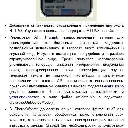
Добавлены оптимизации, расширяющие применение протокола
HTTP/3. Улучшено определение поддержки HTTP/3 на сайтах.
Реализован API
Prompt
, предоставляющий вызовы для
взаимодействия с большими языковыми моделями,
позволяющие использовать в запросах текст, изображения и
звуковой ввод. Результат возвращается в удобном для разбора
структурированном виде. Среди примеров использования
упоминаются генерация описания изображений, визуальный
поиск, транскрибирование речи, классификация звуков,
генерация текста по заданной инструкции и извлечение
информации из текста. API реализован с использованием
локальной выполняемой большой языковой модели
Gemini Nano
(модель занимает 4 ГБ, загружается автоматически и
устанавливается
в виде файла weights.bin в подкаталог
OptGuideOnDeviceModel).
В SharedWorker добавлена опция "extendedLifetime: true" для
сохранения активности обработчика после отключения всех
клиентов, что позволяет выполнять асинхронные работы после
выгрузки страницы (unload) без необходимости использования