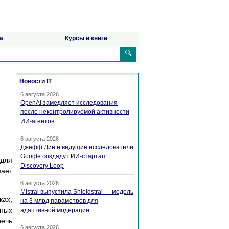
а
Курсы и книги
🔍
Новости IT
6 августа 2026
OpenAI замедляет исследования
после неконтролируемой активности
ИИ-агентов
6 августа 2026
Джефф Дин и ведущие исследователи
Google создадут ИИ-стартап
 для
Discovery Loop
вает
6 августа 2026
Mistral выпустила Shieldstral — модель
ках,
на 3 млрд параметров для
вных
адаптивной модерации
речь
6 августа 2026