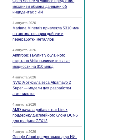
Open Secure AI Alliance предложил
механизм обмена данными об
инцидентах с ИИ
4 августа 2026
Mariana Minerals привлекла $310 млн
на автоматизацию добычи и
переработки металлов
4 августа 2026
Anthropic закупит у облачного
стартапа Volta вычислительные
мощности на $10 млрд
4 августа 2026
NVIDIA открыла веса Alpamayo 2
Super — модели для разработки
автопилотов
4 августа 2026
AMD начала добавлять в Linux
поддержку дисплейного блока DCN6
для графики GFX13
4 августа 2026
Google Cloud представила двух ИИ-