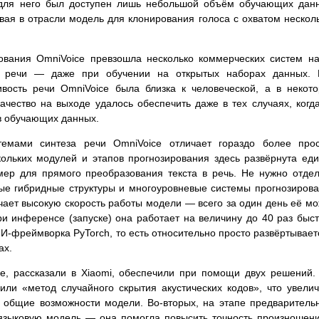
 для него был доступен лишь небольшой объём обучающих дан
рвая в отрасли модель для клонирования голоса с охватом нескол
рования OmniVoice превзошла несколько коммерческих систем н
ти речи — даже при обучении на открытых наборах данных. 
ивость речи OmniVoice была близка к человеческой, а в некот
ачество на выходе удалось обеспечить даже в тех случаях, когд
в обучающих данных.
емами синтеза речи OmniVoice отличает гораздо более прос
кольких модулей и этапов прогнозирования здесь развёрнута ед
мер для прямого преобразования текста в речь. Не нужно отде
ные гибридные структуры и многоуровневые системы прогнозиров
чает высокую скорость работы модели — всего за один день её м
ри инференсе (запуске) она работает на величину до 40 раз быс
И-фреймворка PyTorch, то есть относительно просто развёртывает
ах.
e, рассказали в Xiaomi, обеспечили при помощи двух решений.
ли «метод случайного скрытия акустических кодов», что увели
 общие возможности модели. Во-вторых, на этапе предваритель
языковую модель — она помогла повысить точность произношен