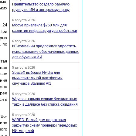
ных.
Правительство создало рабочую
ьких
группу по ИИ и авторскому праву
6 августа 2026
а 24
Moove привлекла $250 млн для
развития инфраструктуры роботакси
При
орых
6 августа 2026
а по
ИТ-компании предложили упростить
использование обезличенных данных
для обучения ИИ
тая
иная
5 августа 2026
SpaceX выбрала Nvidia для
льно
вычислительной платформы
ания
спутников Starmind AI1
ожно
трее
5 августа 2026
ся в
Waymo открыла сервис беспилотных
такси в Далласе без списка ожидания
5 августа 2026
 Во-
WIRED: Белый дом подготовил
чило
закрытую схему проверки передовых
ного
ИИ-моделей
ия и