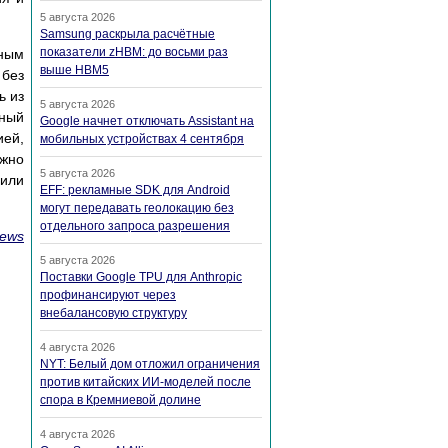
5 августа 2026
Samsung раскрыла расчётные
показатели zHBM: до восьми раз
нным
выше HBM5
 без
ь из
5 августа 2026
дный
Google начнет отключать Assistant на
ией,
мобильных устройствах 4 сентября
ожно
5 августа 2026
 или
EFF: рекламные SDK для Android
могут передавать геолокацию без
отдельного запроса разрешения
ews
5 августа 2026
Поставки Google TPU для Anthropic
профинансируют через
внебалансовую структуру
4 августа 2026
NYT: Белый дом отложил ограничения
против китайских ИИ-моделей после
спора в Кремниевой долине
4 августа 2026