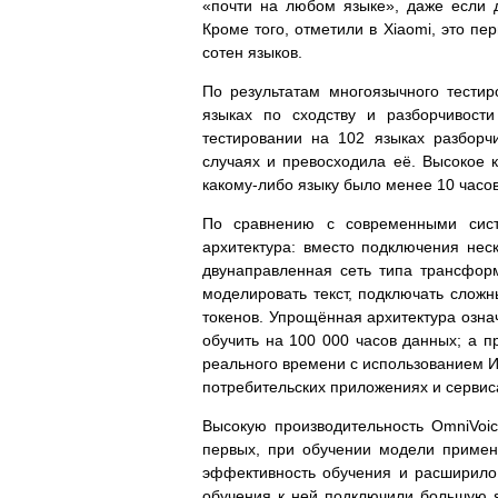
«почти на любом языке», даже если
Кроме того, отметили в Xiaomi, это пе
сотен языков.
По результатам многоязычного тести
языках по сходству и разборчивос
тестировании на 102 языках разборч
случаях и превосходила её. Высокое к
какому-либо языку было менее 10 часо
По сравнению с современными сист
архитектура: вместо подключения нес
двунаправленная сеть типа трансфор
моделировать текст, подключать слож
токенов. Упрощённая архитектура озна
обучить на 100 000 часов данных; а п
реального времени с использованием И
потребительских приложениях и сервис
Высокую производительность OmniVoic
первых, при обучении модели примени
эффективность обучения и расширило
обучения к ней подключили большую 