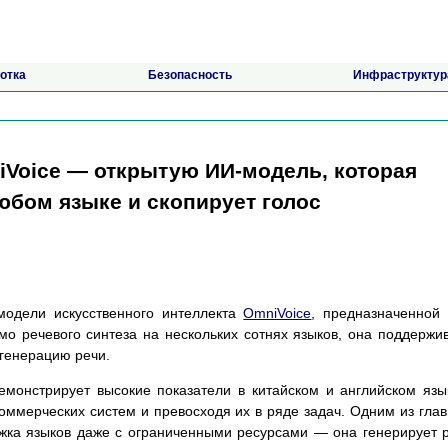
отка
Безопасность
Инфраструктур
iVoice — открытую ИИ-модель, которая
любом языке и скопирует голос
модели искусственного интеллекта
OmniVoice
, предназначенной
о речевого синтеза на нескольких сотнях языков, она поддержи
генерацию речи.
емонстрирует высокие показатели в китайском и английском язы
ммерческих систем и превосходя их в ряде задач. Одним из гла
жка языков даже с ограниченными ресурсами — она генерирует 