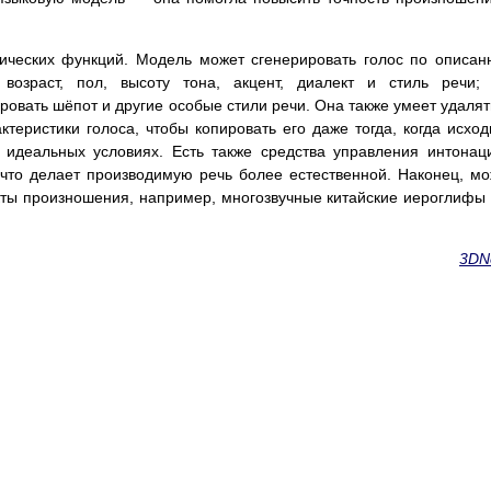
тических функций. Модель может сгенерировать голос по описа
возраст, пол, высоту тона, акцент, диалект и стиль речи;
овать шёпот и другие особые стили речи. Она также умеет удалят
ктеристики голоса, чтобы копировать его даже тогда, когда исхо
 идеальных условиях. Есть также средства управления интонац
 что делает производимую речь более естественной. Наконец, м
кты произношения, например, многозвучные китайские иероглифы
3DN