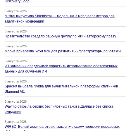
Discovery Loop
6 августа 2026
Mistral выпустила Shieldstral — модель на 3 млрд параметров для
адаптивной модерации
6 августа 2026
Правительство создало рабочую группу по ИИ и авторскому праву
6 августа 2026
Moove привлекла $250 млн для развития инфраструктуры роботакси
6 августа 2026
ИТ-компании предложили упростить использование обезличенных
данных для обучения ИИ
5 августа 2026
SpaceX выбрала Nvidia для вычислительной платформы спутников
Starmind AI1
5 августа 2026
Waymo открыла сервис беспилотных такси в Далласе без списка
ожидания
5 августа 2026
WIRED: Белый дом подготовил закрытую схему проверки передовых