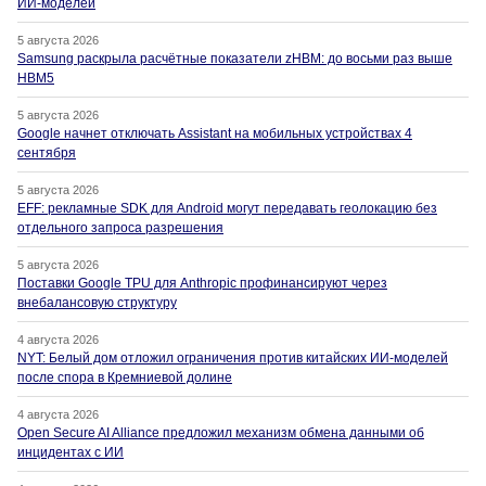
ИИ-моделей
5 августа 2026
Samsung раскрыла расчётные показатели zHBM: до восьми раз выше
HBM5
5 августа 2026
Google начнет отключать Assistant на мобильных устройствах 4
сентября
5 августа 2026
EFF: рекламные SDK для Android могут передавать геолокацию без
отдельного запроса разрешения
5 августа 2026
Поставки Google TPU для Anthropic профинансируют через
внебалансовую структуру
4 августа 2026
NYT: Белый дом отложил ограничения против китайских ИИ-моделей
после спора в Кремниевой долине
4 августа 2026
Open Secure AI Alliance предложил механизм обмена данными об
инцидентах с ИИ