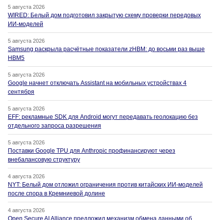
5 августа 2026
WIRED: Белый дом подготовил закрытую схему проверки передовых
ИИ-моделей
5 августа 2026
Samsung раскрыла расчётные показатели zHBM: до восьми раз выше
HBM5
5 августа 2026
Google начнет отключать Assistant на мобильных устройствах 4
сентября
5 августа 2026
EFF: рекламные SDK для Android могут передавать геолокацию без
отдельного запроса разрешения
5 августа 2026
Поставки Google TPU для Anthropic профинансируют через
внебалансовую структуру
4 августа 2026
NYT: Белый дом отложил ограничения против китайских ИИ-моделей
после спора в Кремниевой долине
4 августа 2026
Open Secure AI Alliance предложил механизм обмена данными об