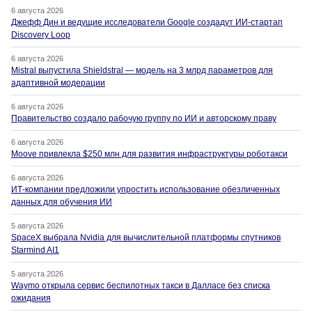
6 августа 2026
Джефф Дин и ведущие исследователи Google создадут ИИ-стартап
Discovery Loop
6 августа 2026
Mistral выпустила Shieldstral — модель на 3 млрд параметров для
адаптивной модерации
6 августа 2026
Правительство создало рабочую группу по ИИ и авторскому праву
6 августа 2026
Moove привлекла $250 млн для развития инфраструктуры роботакси
6 августа 2026
ИТ-компании предложили упростить использование обезличенных
данных для обучения ИИ
5 августа 2026
SpaceX выбрала Nvidia для вычислительной платформы спутников
Starmind AI1
5 августа 2026
Waymo открыла сервис беспилотных такси в Далласе без списка
ожидания