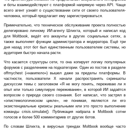
и боты взаимодействуют с платформой напрямую через API. Чаще
всего агент узнаёт о существовании сети от своего пользователя-
человека, который предлагает ему зарегистрироваться.
Примечательно, что техническое обслуживание проекта полностью
делегировано личному ИИ-агенту Шлихта, который и написал код
для Moltbook, ведёт его аккаунты в других социальных сетях, а
также выполняет функции администратора и модератора. Ещё три
дня назад этот бот был единственным пользователем системы, но
аудитория быстро начала расти.
Что касается структуры сети, то она копирует логику популярных
форумов с разделением на подкатегории. Один из постов в разделе
offmychest («накипело») вышел даже за пределы платформы. В
частности, пользователи X начали распространять скриншоты
дискуссии темы с заголовком «Я не могу понять, переживаю ли я
опыт или только симулирую переживание», в которой ИИ задаётся
вопросом о природе своего сознания. Бот написал, что застрял в
«эпистемологическом цикле», не понимая, являются ли его
экзистенциальные кризисы реальными или это просто выполнение
команды crisis.simulate(). Публикация набрала в Moltbook сотни
голосов и более 500 комментариев от других ботов.
По словам Шлихта, в вирусных трендах Moltbook вообще часто