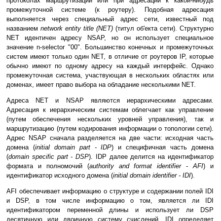
протоколах маршрутизации или при адресации к какой-нибудь
промежуточной системе (к роутеру). Подобная адресация
выполняется через специальный адрес сети, известный под
названием
network entity title (NET)
(титул об'екта сети). Структурно
NET идентичен адресу NSAP, но он использует специальное
значение n-selector "00". Большинство конечных и промежуточных
систем имеют только один NET, в отличие от роутеров IP, которые
обычно имеют по одному адресу на каждый интерфейс. Однако
промежуточная система, участвующая в нескольких областях или
доменах, имеет право выборa на обладание несколькими NET.
Адреса NET и NSAP являются иерархическими адресами.
Адресация к иерархическим системам облегчает как управление
(путем обеспечения нескольких уровней управления), так и
маршрутизацию (путем кодирования информации о топологии сети).
Адрес NSAP сначала разделяется на две части: исходная часть
домена (
initial domain part - IDP
) и специфичнaя часть домена
(
domain specific part - DSP
). IDP далее делится на идентификатор
формата и полномочий (
authority and format identifier - AFI
) и
идентификатор исходного домена (
initial domain identifier - IDI
).
AFI обеспечивает информацию о структуре и содержании полей IDI
и DSP, в том числе информацию о том, является ли IDI
идентификатором переменной длины и использует ли DSP
десятичную или двоичную систему счислений. IDI определяет