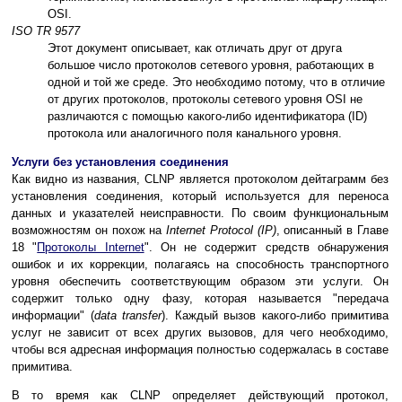
OSI.
ISO TR 9577
Этот документ описывает, как отличать друг от друга
большое число протоколов сетевого уровня, работающих в
одной и той же среде. Это необходимо потому, что в отличие
от других протоколов, протоколы сетевого уровня OSI не
различаются с помощью какого-либо идентификатора (ID)
протокола или аналогичного поля канального уровня.
Услуги без установления соединения
Как видно из названия, CLNP является протоколом дейтаграмм без
установления соединения, который используется для переноса
данных и указателей неисправности. По своим функциональным
возможностям он похож на
Internet Protocol (IP)
, описанный в Главе
18 "
Протоколы Internet
". Он не содержит средств обнаружения
ошибок и их коррекции, полагаясь на способность транспортного
уровня обеспечить соответствующим образом эти услуги. Он
содержит только одну фазу, которая называется "передача
информации" (
data transfer
). Каждый вызов какого-либо примитива
услуг не зависит от всех других вызовов, для чего необходимо,
чтобы вся адресная информация полностью содержалась в составе
примитива.
В то время как CLNP определяет действующий протокол,