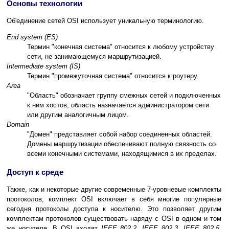
Основы технологии
Об'единение сетей OSI использует уникальную терминологию.
End system (ES)
Термин "конечная система" относится к любому устройству
сети, не занимающемуся маршрутизацией.
Intermediate system (IS)
Термин "промежуточная система" относится к роутеру.
Area
"Область" обозначает группу смежных сетей и подключенных
к ним хостов; область назначается администратором сети
или другим аналогичным лицом.
Domain
"Домен" представляет собой набор соединенных областей.
Домены маршрутизации обеспечивают полную связность со
всеми конечными системами, находящимися в их пределах.
Доступ к среде
Также, как и некоторые другие современные 7-уровневые комплекты
протоколов, комплект OSI включает в себя многие популярные
сегодня протоколы доступа к носителю. Это позволяет другим
комплектам протоколов существовать наряду с OSI в одном и том
же носителе. В OSI входят
IEEE 802.2, IEEE 802.3, IEEE 802.5,