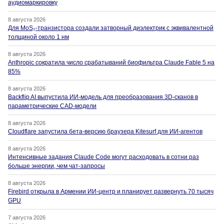
аудиомаркировку
8 августа 2026
Для MoS₂-транзистора создали затворный диэлектрик с эквивалентной
толщиной около 1 нм
8 августа 2026
Anthropic сократила число срабатываний биофильтра Claude Fable 5 на
85%
8 августа 2026
Backflip AI выпустила ИИ-модель для преобразования 3D-сканов в
параметрические CAD-модели
8 августа 2026
Cloudflare запустила бета-версию браузера Kitesurf для ИИ-агентов
8 августа 2026
Интенсивные задания Claude Code могут расходовать в сотни раз
больше энергии, чем чат-запросы
8 августа 2026
Firebird открыла в Армении ИИ-центр и планирует развернуть 70 тысяч
GPU
7 августа 2026