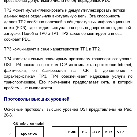
превышение допустимого числа неподтвержденных РDU.
ТР2 может мультиплексировать и демультиплексировать потоки
данных через отдельную виртуальную цепь. Эта способность
делает ТР2 особенно полезной в общедоступных информационных
сетях (PDN), где каждая виртуальная цепь подвергается отдельной
загрузке. Подобно ТР0 и ТР1, ТР2 также сегментирует и вновь
собирает PDU.
ТР3 комбинирует в себе характеристики ТР1 и ТР2.
ТР4 является самым популярным протоколом транспортного уровня
OSI. ТР4 похож на протокол ТСР из комплекта протоколов Internet;
фактически, он базировался на ТСР. В дополнение к
характеристикам ТР3, ТР4 обеспечивает надежные услуги по
транспортировке. Его применение предполагает сеть, в которой
проблемы не выявляются.
Протоколы высших уровней
Основные протоколы высших уровней OSI представлены на Рис.
20-3.