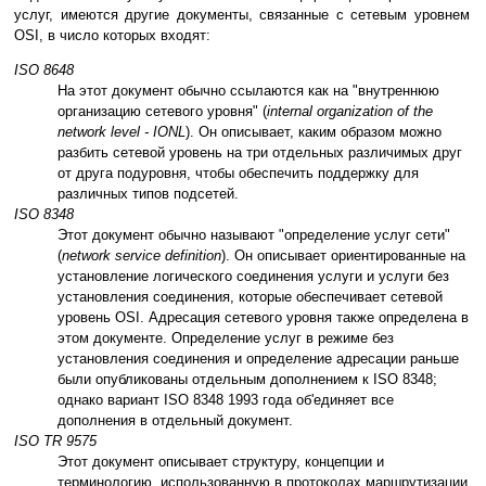
услуг, имеются другие документы, связанные с сетевым уровнем
OSI, в число которых входят:
ISO 8648
На этот документ обычно ссылаются как на "внутреннюю
организацию сетевого уровня" (
internal organization of the
network level - IONL
). Он описывает, каким образом можно
разбить сетевой уровень на три отдельных различимых друг
от друга подуровня, чтобы обеспечить поддержку для
различных типов подсетей.
ISO 8348
Этот документ обычно называют "определение услуг сети"
(
network service definition
). Он описывает ориентированные на
установление логического соединения услуги и услуги без
установления соединения, которые обеспечивает сетевой
уровень OSI. Адресация сетевого уровня также определена в
этом документе. Определение услуг в режиме без
установления соединения и определение адресации раньше
были опубликованы отдельным дополнением к ISO 8348;
однако вариант ISO 8348 1993 года об'единяет все
дополнения в отдельный документ.
ISO TR 9575
Этот документ описывает структуру, концепции и
терминологию, использованную в протоколах маршрутизации