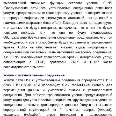
выполняющий типичные функции сетевого уровня, CLNS
(Обслуживание сети без установления соединения) описывает
услуги, предоставляемые транспортному уровню, в котором запрос
о передаче информации реализуется доставкой, выполненной с
наименьшими затратами (best effort). Такая доставка не гарантирует,
что данные не будут потеряны, испорчены, что в них не будет
нарушен порядок, или что они не будут скопированы.
Обслуживание без установления соединения предполагает, что при
необходимости все эти проблемы будут устранены в транспортном
уровне. CLNS не обеспечивает никаких видов информации о
соединении или состоянии, и не выполняет настройку соединения.
Т.к. CLNS обеспечивает транспортные уровни интерфейсом услуг,
сопрягающим с CLNP, протоколы CNLS и CLNP часто
рассматриваются вместе.
Услуги с установлением соединения
Услуги сети OSI с установлением соединения определяются ISO
8208 и ISO 8878. OSI использует X.25 Racket-Level Protocol для
перемещения данных и указателей ошибок с установлением
соединения. Для об'ектов транспортного уровня предусмотрено 6
услуг (одна для установления соединения, другая для раз'единения
соединения, и четыре для передачи данных). Услуги вызываются
определенной комбинацией из 4 примитив: запрос (
request
),
указатель (
indication
), ответ (
response
) и подтверждение