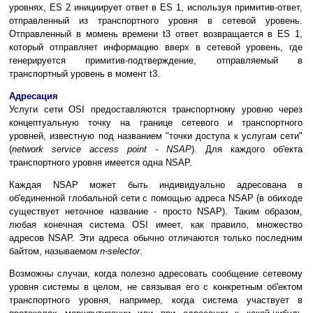
уровнях, ES 2 инициирует ответ в ES 1, используя примитив-ответ,
отправленный из транспортного уровня в сетевой уровень.
Отправленный в момень времени t3 ответ возвращается в ES 1,
который отправляет информацию вверх в сетевой уровень, где
генерируется примитив-подтверждение, отправляемый в
транспортный уровень в момент t3.
Адресация
Услуги сети OSI предоставляются транспортному уровню через
концептуальную точку на границе сетевого и транспортного
уровней, известную под названием "точки доступа к услугам сети"
(
network service access point - NSAP
). Для каждого об'екта
транспортного уровня имеется одна NSAP.
Каждая NSAP может быть индивидуально адресована в
об'единенной глобальной сети с помощью адреса NSAP (в обиходе
существует неточное название - просто NSAP). Таким образом,
любая конечная система OSI имеет, как правило, множество
адресов NSAP. Эти адреса обычно отличаются только последним
байтом, называемом
n-selector
.
Возможны случаи, когда полезно адресовать сообщение сетевому
уровня системы в целом, не связывая его с конкретным об'ектом
транспортного уровня, например, когда система участвует в