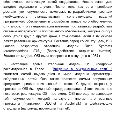
обеспечение организации сетей создавалось бессистемно, для
каждого отдельного случая. После того, как сети приобрели
достаточную популярность, некоторые из разработчиков признали
необходимость стандартизации сопутствующих изделий
программного обеспечения и разработки аппаратного обеспечения.
Считалось, что стандартизация позволит поставщикам разработать
системы аппаратного и программного обеспечения, которые смогут
сообщаться друг с другом даже в том случае, если в их основе
лежат различные архитектуры. Поставив перед собой эту цель, ISO
начала разработку эталонной модели
Open Systems
Interconnections (OSI)
(Взаимодействие открытых систем).
Эталонная модель OSI была завершена и выпущена в 1984 г.
В настоящее время эталонная модель OSI (подробно
рассмотренная в Главе 1 "
Введение в об'единенные сети"
)
является самой выдающейся в мире моделью архитектуры
об'единенных сетей. Она также является самым популярным
средством приобретения знаний о сетях. С другой стороны, у
протоколов OSI был длинный период созревания. И хотя известно о
некоторых реализациях OSI, протоколы OSI все еще не завоевали
той популярности, которой пользуются многие патентованные
протоколы (например, DECnet и АppleTalk) и действующие
стандарты (например, протоколы Internet).