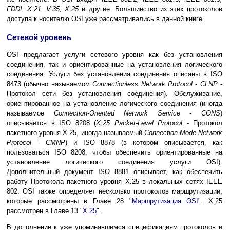
FDDI, X.21, V.35, X.25
и другие. Большинство из этих протоколов
доступа к носителю OSI уже рассматривались в данной книге.
Сетевой уровень
OSI предлагает услуги сетевого уровня как без установления
соединения, так и ориентированные на установления логического
соединения. Услуги без установления соединения описаны в ISO
8473 (обычно называемом
Connectionless Network Protocol - CLNP
-
Протокол сети без установления соединения). Обслуживание,
ориентированное на установление логического соединения (иногда
называемое
Connection-Oriented Network Service - CONS
)
описывается в ISO 8208 (
X.25 Packet-Level Protocol
- Протокол
пакетного уровня X.25, иногда называемый
Connection-Mode Network
Protocol - CMNP
) и ISO 8878 (в котором описывается, как
пользоваться ISO 8208, чтобы обеспечить ориентированные на
установление логического соединения услуги OSI).
Дополнительный документ ISO 8881 описывает, как обеспечить
работу Протокола пакетного уровня X.25 в локальных сетях IEEE
802. OSI также определяет несколько протоколов маршрутизации,
которые рассмотрены в Главе 28 "
Маршрутизация OSI
". X.25
рассмотрен в Главе 13 "
Х.25
".
В дополнение к уже упоминавшимся спецификациям протоколов и