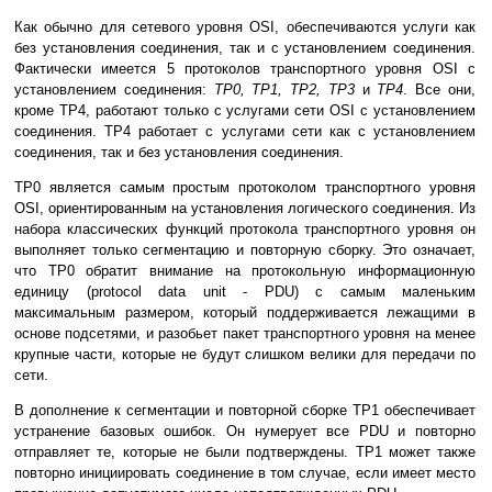
Как обычно для сетевого уровня OSI, oбеспечиваются услуги как
без установления соединения, так и с установлением соединения.
Фактически имеется 5 протоколов транспортного уровня OSI с
установлением соединения:
ТР0, ТР1, ТР2, ТР3
и
ТР4
. Все они,
кроме ТР4, работают только с услугами сети OSI с установлением
соединения. ТР4 работает с услугами сети как с установлением
соединения, так и без установления соединения.
ТР0 является самым простым протоколом транспортного уровня
OSI, ориентированным на установления логического соединения. Из
набора классических функций протокола транспортного уровня он
выполняет только сегментацию и повторную сборку. Это означает,
что ТР0 обратит внимание на протокольную информационную
единицу (protocol data unit - PDU) с самым маленьким
максимальным размером, который поддерживается лежащими в
основе подсетями, и разобьет пакет транспортного уровня на менее
крупные части, которые не будут слишком велики для передачи по
сети.
В дополнение к сегментации и повторной сборке ТР1 обеспечивает
устранение базовых ошибок. Он нумерует все PDU и повторно
отправляет те, которые не были подтверждены. ТР1 может также
повторно инициировать соединение в том случае, если имеет место