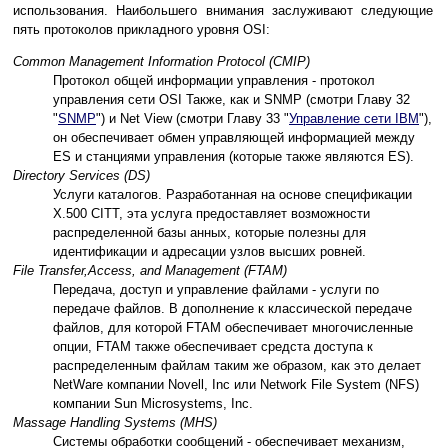
использования. Наибольшего внимания заслуживают следующие
пять протоколов прикладного уровня OSI:
Common Management Information Protocol (CMIP)
Протокол общей информации управления - протокол
управления сети OSI Также, как и SNMP (смотри Главу 32
"
SNMP
") и Net View (смотри Главу 33 "
Управление сети IBM
"),
он обеспечивает обмен управляющей информацией между
ES и станциями управления (которые также являются ES).
Directory Services (DS)
Услуги каталогов. Разработанная на основе спецификации
Х.500 CITT, эта услуга предоставляет возможности
распределенной базы анных, которые полезны для
идентификации и адресации узлов высших ровней.
File Transfer,Access, and Management (FTAM)
Передача, доступ и управление файлами - услуги по
передаче файлов. В дополнение к классической передаче
файлов, для которой FTAM обеспечивает многочисленные
опции, FTAM также обеспечивает средста доступа к
распределенным файлам таким же образом, как это делает
NetWare компании Novell, Inc или Network File System (NFS)
компании Sun Microsystems, Inc.
Massage Handling Systems (MHS)
Системы обработки сообщений - обеспечивает механизм,