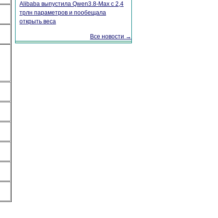
Alibaba выпустила Qwen3.8-Max с 2,4
трлн параметров и пообещала
открыть веса
Все новости →