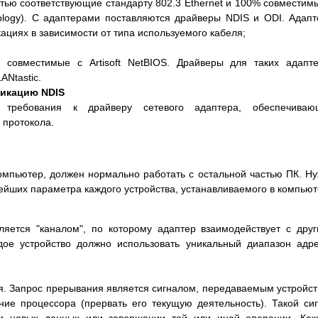
тью соответствующие стандарту 802.3 Ethernet и 100% совместим
ology). С адаптерами поставляются драйверы NDIS и ODI. Адап
циях в зависимости от типа используемого кабеля;
 совместимые с Artisoft NetBIOS. Драйверы для таких адапт
ANtastic.
икацию NDIS
 требования к драйверу сетевого адаптера, обеспечиваю
 протокола.
омпьютер, должен нормально работать с остальной частью ПК. Н
ейших параметра каждого устройства, устанавливаемого в компьют
ляется "каналом", по которому адаптер взаимодействует с дру
ое устройство должно использовать уникальный диапазон адр
. Запрос прерывания является сигналом, передаваемым устройс
ние процессора (прервать его текущую деятельность). Такой си