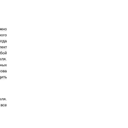
ужно
ого
егда
лект
обой
еля.
тных
нова
дить
еля.
 все