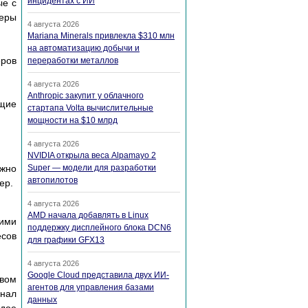
инцидентах с ИИ
ые с
теры
4 августа 2026
Mariana Minerals привлекла $310 млн
на автоматизацию добычи и
еров
переработки металлов
4 августа 2026
Anthropic закупит у облачного
щие
стартапа Volta вычислительные
мощности на $10 млрд
4 августа 2026
NVIDIA открыла веса Alpamayo 2
ужно
Super — модели для разработки
автопилотов
ер.
4 августа 2026
AMD начала добавлять в Linux
гими
поддержку дисплейного блока DCN6
есов
для графики GFX13
4 августа 2026
Google Cloud представила двух ИИ-
твом
агентов для управления базами
гнал
данных