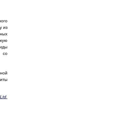
ного
у из
нных
кую
иды
и со
тной
щиты
Ltd.