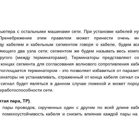
пьютера с остальными машинами сети. При установке кабелей н
 Пренебрежение этим правилом может принести очень мн
ду кабелем и кабельным сегментом говоря о кабеле, будем вс
няющего два узла сети; сегментом же будем называть весь комп
ругого (между терминаторами). Терминаторы представляют с
концах сегмента для согласования волнового сопротивления каб
поглощается терминатором - это позволяет избавиться от парази
минаторы не устанавливать, отраженный от конца кабеля сигнал с
 сигнал будет являться в данном случае помехой и может поро
еработоспособности сети.
тая пара, TP)
.
 пары проводов, скрученных один с другим по всей длине каб
 помехоустойчивость кабеля и снизить влияние каждой пары на