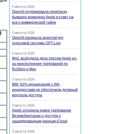
дое
4 августа 2026
OpenAI опубликовала переписку
бывшего инженера Apple в ответ на
иск о коммерческой тайне
П
3 августа 2026
OpenAI раскрыла архитектуру
голосовой системы GPT-Live
3 августа 2026
ФАС возбудила дело против Apple из-
за неисполнения требований по
RuStore и Max
3 августа 2026
IBM: 92% организаций с ИИ-
инцидентами не обеспечили должный
контроль доступа
3 августа 2026
Apple оспорила новое требование
Великобритании о доступе к
зашифрованным данным iCloud
3 августа 2026