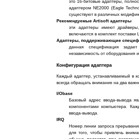
это 16-битовые адаптеры, полнос
адаптером NE2000 (Eagle Techn
существуют в различных модифика
Рекомендуемые Artisoft адаптеры
эти адаптеры имеют драйверы,
включаются в комплект поставки L
Адаптеры, поддерживающие специф
данная спецификация задает
независимость от оборудования и
Конфигурация адаптера
Каждый адаптер, устанавливаемый в к
всегда обращать внимание на два важн
I/Obase
Базовый адрес ввода-вывода яв
компонентами компьютера. Кажд
ввода-вывода.
IRQ
Номер линии запроса прерывания
для того, чтобы привлечь внима