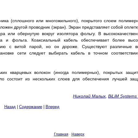
ника (сплошного или многожильного), покрытого слоем полимер
ложен другой проводник (экран). Экран представляет собой оплетк
ора или обернутую вокруг изолятора фольгу. В высококачестве
ка и фольга. Коаксиальный кабель обеспечивает более высо
ению с витой парой, но он дороже. Существуют различные в
тановке сети следует выбирать кабель в точном соответстви
ьких кварцевых волокон (иногда полимерных), покрытых защи
ило состоит из нескольких слоев для обеспечения лучшей за
Николай Малых
,
BiLiM Systems 
Назад
|
Содержание
|
Вперед
Главная
·
Наверх