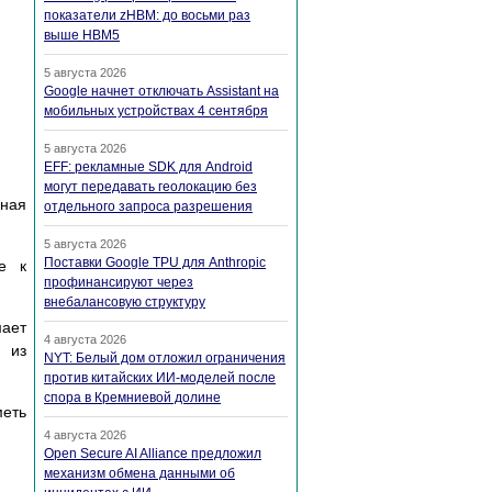
показатели zHBM: до восьми раз
выше HBM5
5 августа 2026
Google начнет отключать Assistant на
мобильных устройствах 4 сентября
5 августа 2026
EFF: рекламные SDK для Android
могут передавать геолокацию без
ьная
отдельного запроса разрешения
5 августа 2026
Поставки Google TPU для Anthropic
е к
профинансируют через
внебалансовую структуру
мает
4 августа 2026
 из
NYT: Белый дом отложил ограничения
против китайских ИИ-моделей после
спора в Кремниевой долине
меть
4 августа 2026
Open Secure AI Alliance предложил
механизм обмена данными об