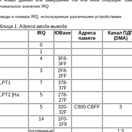
и новых данных или завершении той или иной операции. Каж
уникальное значение IRQ.
ывода и номера IRQ, используемые различными устройствами.
блица 1. Адреса ввода-вывода
IRQ
IOBase
Адреса
Канал ПД
памяти
(DMA)
0
1
4
3F8-
3FF
3
2F8-
2FF
 LPT1
7
378-
37F
LPT2 [На
5
278-
27F
5
320-
C800-CBFF
3
32F
14
1F0-
1F8
различные
1,3