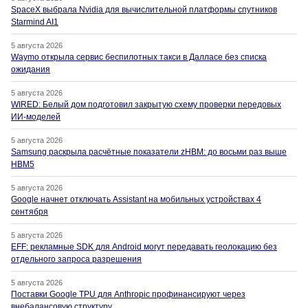
SpaceX выбрала Nvidia для вычислительной платформы спутников
Starmind AI1
5 августа 2026
Waymo открыла сервис беспилотных такси в Далласе без списка
ожидания
5 августа 2026
WIRED: Белый дом подготовил закрытую схему проверки передовых
ИИ-моделей
5 августа 2026
Samsung раскрыла расчётные показатели zHBM: до восьми раз выше
HBM5
5 августа 2026
Google начнет отключать Assistant на мобильных устройствах 4
сентября
5 августа 2026
EFF: рекламные SDK для Android могут передавать геолокацию без
отдельного запроса разрешения
5 августа 2026
Поставки Google TPU для Anthropic профинансируют через
внебалансовую структуру