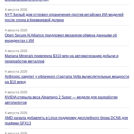
4 августа 2026
NYT: Белый дом отложил ограничения против китайских ИИ-моделей
после спора в Кремниевой долине
4 августа 2026
Open Secure AI Alliance предложил механизм обмена данными об
инцидентах с ИИ
4 августа 2026
Mariana Minerals привлекла $310 млн на автоматизацию добычи и
переработки металлов
4 августа 2026
Anthropic закупит у облачного стартапа Volta вычислительные мощности
на $10 млрд
4 августа 2026
NVIDIA открыла веса Alpamayo 2 Super — модели для разработки
автопилотов
4 августа 2026
AMD начала добавлять в Linux поддержку дисплейного блока DCN6 для
графики GFX13
4 августа 2026