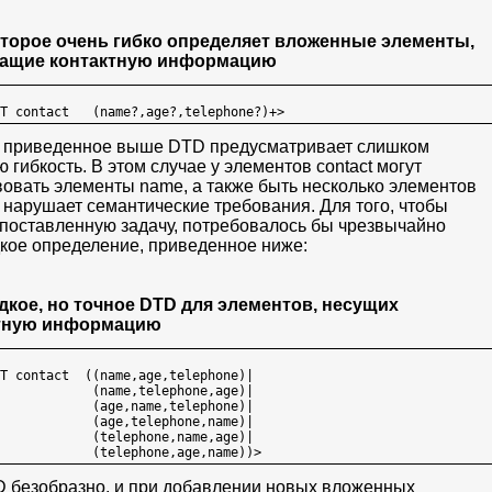
оторое очень гибко определяет вложенные элементы,
ащие контактную информацию
, приведенное выше DTD предусматривает слишком
 гибкость. В этом случае у элементов contact могут
вовать элементы name, а также быть несколько элементов
о нарушает семантические требования. Для того, чтобы
поставленную задачу, потребовалось бы чрезвычайно
кое определение, приведенное ниже:
дкое, но точное DTD для элементов, несущих
тную информацию
T contact  ((name,age,telephone)|

            (name,telephone,age)|

            (age,name,telephone)|

            (age,telephone,name)|

            (telephone,name,age)|

 безобразно, и при добавлении новых вложенных