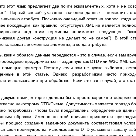
то этот язык предлагает два почти эквивалентных, хотя и не сов
ые". Первый способ указания значения данных - поместить ег
 значению атрибута. Поскольку очевидный ответ на вопрос, когда к
лее походящим, как правило, отсутствует, XML не является полно
ирования под этим термином понимается следующее: "каж
икакая другая конструкция не делает то же самое"). В этой ст
использовать вложенные элементы, а когда атрибуты.
ь, каким образом данные передаются - это в случае, если вам вру
необходимо придерживаться - заданную как DTD или W3C XML-сх
 помощью примера. Поэтому, если вам не нужно выбирать, оста
енные в этой статье. Однако, разработчикам часто приходи
я использования при обработке. Если это ваш случай, эта стат
-документами, которые должны быть просто корректно оформлен
огласно некоторому DTD/Схеме. Допустимость является гораздо б
жно потребовать, чтобы были представлены определенные данны
анным образом. Именно по этой причине приходится приклады
бы процесс создания заданного документа соответствовал усло
тся свои преимущества; использование DTD усложняет задачу вы
случаях есть свои плюсы и минусы. Ниже рассмотрены эти 