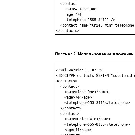
  <contact

     name="Jane Doe"

     age="74"

     telephone="555-3412" />

  <contact name="Chieu Win" telephone=
</contacts>
Листинг 2. Использование вложенны
<?xml version="1.0" ?>

<!DOCTYPE contacts SYSTEM "subelem.dtd
<contacts>

  <contact>

    <name>Jane Doe</name>

    <age>74</age>

    <telephone>555-3412</telephone>

  </contact>

  <contact>

    <name>Chieu Win</name>

    <telephone>555-8888</telephone>

    <age>44</age>
