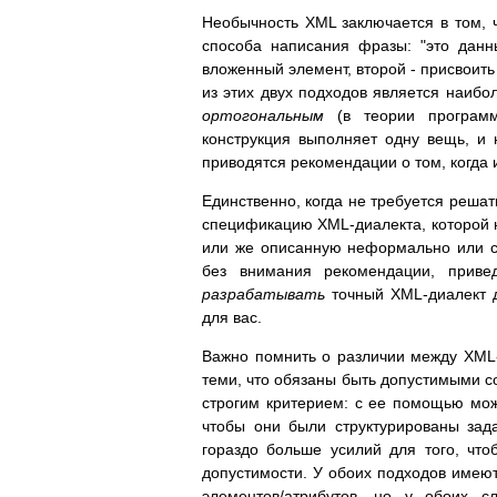
Необычность XML заключается в том, ч
способа написания фразы: "это данн
вложенный элемент, второй - присвоить
из этих двух подходов является наибо
ортогональным
(в теории программ
конструкция выполняет одну вещь, и н
приводятся рекомендации о том, когда 
Единственно, когда не требуется решат
спецификацию XML-диалекта, которой 
или же описанную неформально или с
без внимания рекомендации, привед
разрабатывать
точный XML-диалект дл
для вас.
Важно помнить о различии между XML
теми, что обязаны быть допустимыми с
строгим критерием: с ее помощью мо
чтобы они были структурированы зад
гораздо больше усилий для того, что
допустимости. У обоих подходов имею
элементов/атрибутов, но у обоих 