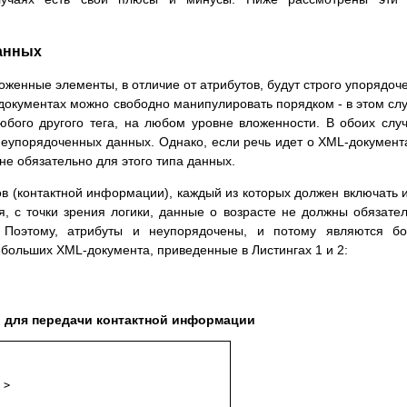
данных
оженные элементы, в отличие от атрибутов, будут строго упорядоч
окументах можно свободно манипулировать порядком - в этом сл
юбого другого тега, на любом уровне вложенности. В обоих слу
еупорядоченных данных. Однако, если речь идет о XML-документ
не обязательно для этого типа данных.
ов (контактной информации), каждый из которых должен включать 
, с точки зрения логики, данные о возрасте не должны обязате
Поэтому, атрибуты и неупорядочены, и потому являются бо
больших XML-документа, приведенные в Листингах 1 и 2:
в для передачи контактной информации
>
