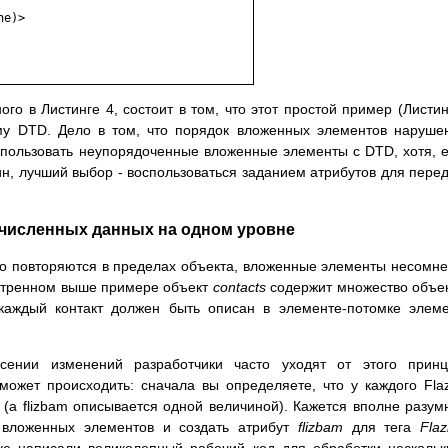
e)>

о в Листинге 4, состоит в том, что этот простой пример (Листин
му DTD. Дело в том, что порядок вложенных элементов наруше
спользовать неупорядоченные вложенные элементы с DTD, хотя, 
, лучший выбор - воспользоваться заданием атрибутов для пере
численных данных на одном уровне
но повторяются в пределах объекта, вложенные элементы несомн
мотренном выше примере объект
contacts
содержит множество объе
 каждый контакт должен быть описан в элементе-потомке элем
сении изменений разработчики часто уходят от этого принц
может происходить: сначала вы определяете, что у каждого Fla
 (а flizbam описывается одной величиной). Кажется вполне разу
 вложенных элементов и создать атрибут
flizbam
для тега
Flaz