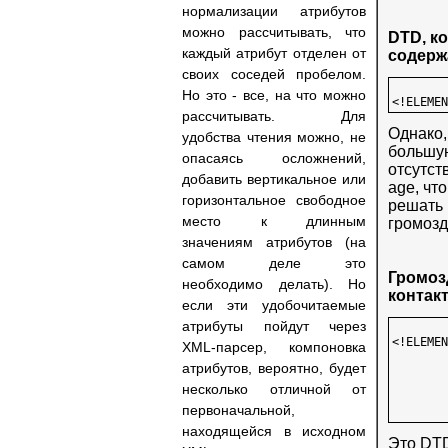
нормализации атрибутов
можно рассчитывать, что
DTD, к
каждый атрибут отделен от
содерж
своих соседей пробелом.
Но это - все, на что можно
рассчитывать. Для
Однако
удобства чтения можно, не
большую
опасаясь осложнений,
отсутст
добавить вертикальное или
age, чт
горизонтальное свободное
решать 
место к длинным
громозд
значениям атрибутов (на
самом деле это
Громоз
необходимо делать). Но
контак
если эти удобочитаемые
атрибуты пойдут через
<!ELEMEN
XML-парсер, компоновка
        
атрибутов, вероятно, будет
        
        
несколько отличной от
        
первоначальной,
находящейся в исходном
Это DTD