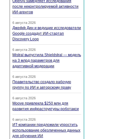
OpenAI замедляет исследования
после неконтролируемой активности
ИИ-агентов
6 августа 2026
Джефф Дин и ведущие исследователи
Google создадут ИИ-стартап
Discovery Loop
6 августа 2026
Mistral выпустила Shieldstral — модель
на 3 млрд параметров для
адаптивной модерации
6 августа 2026
Правительство создало рабочую
группу по ИИ и авторскому праву
6 августа 2026
Moove привлекла $250 млн для
развития инфраструктуры роботакси
6 августа 2026
ИТ-компании предложили упростить
использование обезличенных данных
для обучения ИИ