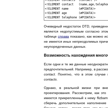
<!ELEMENT contacts  (contact*)>

<!ELEMENT contact   (name,age,telephon
<!ELEMENT name      (#PCDATA)>

<!ELEMENT age       (#PCDATA)>

Очевидный недостаток DTD, приведенног
является недопустимым согласно это
таблице
справа
показано, как можно и
не имеется иных непреодолимых причин
неупорядоченных данных.
Возможность нахождения много
Если одни и те же данные неоднократ
предпочтительней. Например, в расс
contact
. Понятно, что в этом случае
contacts
.
Однако, в реальной жизни при вне
проектирования. Рассмотрим, как это 
имеется прикрепленный к нему flizbam
сберечь дополнительное наполнение