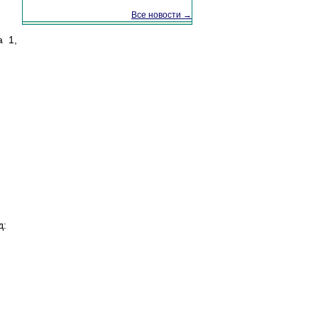
Все новости →
а 1,
д: