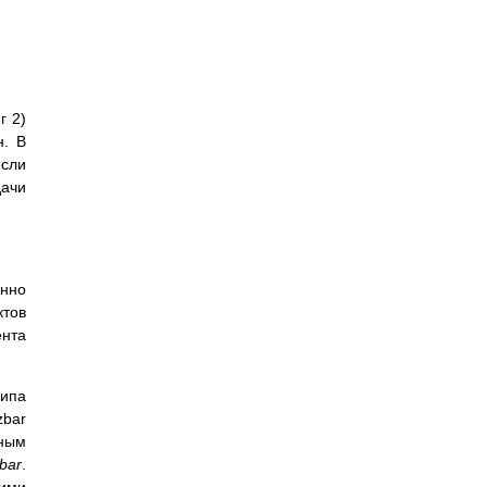
г 2)
н. В
если
дачи
енно
ктов
ента
ипа
zbar
мным
bar
.