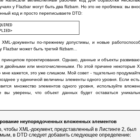
уже написали великолепный рабочий код для обработки несколь
лучаях у Flazbar могут быть два flizbam. Но это не проблема: вы вно
нный код и просто переписываете DTD:
UIRED

 XML-документы по-прежнему допустимы, и новые работоспосо
 Flazbar может быть третий flizbam...
 принципом проектирования. Однако, данные и объекты развиваю
ся двойными или многочисленными. По этой причине некоторые 
 мне кажется, это уже слишком. Мой совет - тщательно продумайт
позднее у единичной величины элементы одного уровня. Если есть
явится множество элементов одного уровня, используйте вложе
 вы уверены, что объект данных будет оставаться уникальн
рование неупорядоченных вложенных элементов
о, чтобы XML-документ, представленный в Листинге 2, был
мым, в DTD следует добавить следующее определение: