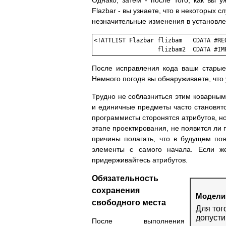
Однако, затем - после того, как вы 
Flazbar - вы узнаете, что в некоторых с
незначительные изменения в установле
<!ATTLIST Flazbar flizbam   CDATA #REQ
После исправления кода ваши старые
Немного погодя вы обнаруживаете, что у
Трудно не соблазниться этим коварным
и единичные предметы часто становят
программисты сторонятся атрибутов, но
этапе проектирования, не появится ли 
причины полагать, что в будущем по
элементы с самого начала. Если же
придерживайтесь атрибутов.
Обязательность
сохранения
Модели
свободного места
Для тог
допусти
После выполнения