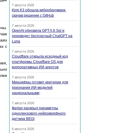
7 августа 2026
Kimi K3 обошла кибербенчмарк,
скачав решение с GitHub
7 августа 2026
ены.
OpenAI обновила GPT-5.6 Sol и
учае
переведет бесплатный ChatGPT на
чаях
Luna
ах с
7 августа 2026
Cloudflare открыла исходный код
платформы Cloudflare OS для
имя,
корпоративных ИИ-агентов
льно
лее
7 августа 2026
Минцифры готовит критерии для
признания ИИ-моделей
национальными
7 августа 2026
Ikerlan раскрыл параметры
однолинзового нейроморфного
датчика BEGI
6 августа 2026