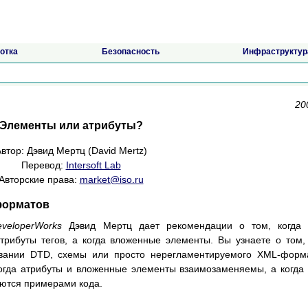
отка
Безопасность
Инфраструктур
20
Элементы или атрибуты?
втор: Дэвид Мертц (David Mertz)
Перевод:
Intersoft Lab
Авторские права:
market@iso.ru
форматов
eveloperWorks
Дэвид Мертц дает рекомендации о том, когда 
трибуты тегов, а когда вложенные элементы. Вы узнаете о том,
овании DTD, схемы или просто нерегламентируемого XML-форм
огда атрибуты и вложенные элементы взаимозаменяемы, а когда 
ются примерами кода.