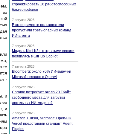
спроектировать 16 работоспособных
сем,
бактериофагов
о во
акой
7 августа 2026
стью
В эксперименте пользователи
пропустили треть опасных команд
дая
ИИ-агента
атье
7 августа 2026
Модель Kimi K3 с открытыми весами
чили
появилась в GitHub Copilot
ема,
вьте
7 августа 2026
Bloomberg: около 70% ИИ-выручки
тся
Microsoft связано с OpenAI
ья -
7 августа 2026
Chrome потребует около 20 Гбайт
ы, и
свободного места для загрузки
олее
локальных ИИ-моделей
е, и
7 августа 2026
вать
Amazon, Cursor, Microsoft, OpenAI и
виям
Vercel представили стандарт Agent
бора
Plugins
две