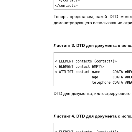
  </contact>

Теперь представим, какой DTD может
демонстрирующего использование атри
Листинг 3. DTD для документа с исп
<!ELEMENT contacts (contact*)>

<!ELEMENT contact EMPTY>

<!ATTLIST contact name      CDATA #REQ
                  age       CDATA #REQ
DTD для документа, иллюстрирующего 
Листинг 4. DTD для документа с ис