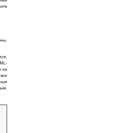
кими
сите
бны.
тся,
XML-
е на
 все
нные
ым,