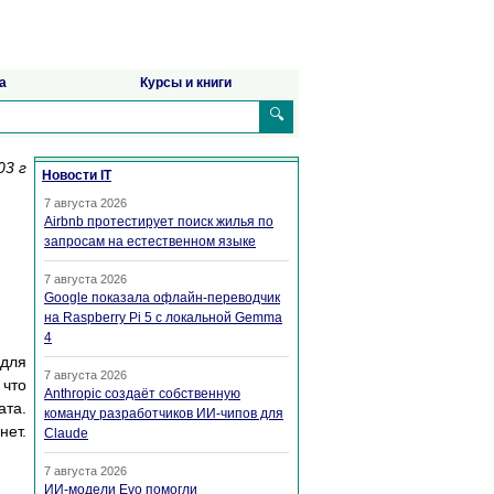
а
Курсы и книги
🔍
03 г
Новости IT
7 августа 2026
Airbnb протестирует поиск жилья по
запросам на естественном языке
7 августа 2026
Google показала офлайн-переводчик
на Raspberry Pi 5 с локальной Gemma
4
для
7 августа 2026
 что
Anthropic создаёт собственную
ата.
команду разработчиков ИИ-чипов для
нет.
Claude
7 августа 2026
ИИ-модели Evo помогли