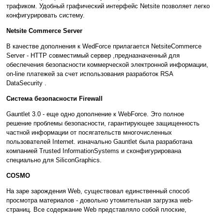
трафиком. Удобный графический интерфейс Netsite позволяет легко
конфигурировать систему.
Netsite Commerce Server
В качестве дополнения к WedForce прилагается NetsiteCommerce
Server - HTTP совместимый сервер ,предназначенный для
обеспечения безопасности коммерческой электронной информации,
on-line платежей за счет использования разработок RSA
DataSecurity .
Система безопасности Firewall
Gauntlet 3.0 - еще одно дополнение к WebForce. Это полное
решение проблемы безопасности, гарантирующее защищенность
частной информации от посягательств многочисленных
пользователей Internet. изначально Gauntlet была разработана
компанией Trusted InformationSystems и сконфигурирована
специально для SiliconGraphics.
COSMO
На заре зарождения Web, существовал единственный способ
просмотра материалов - довольно утомительная загрузка web-
страниц. Все содержание Web представляло собой плоские,