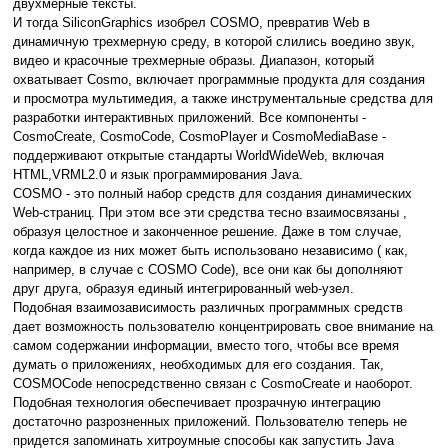
двухмерные тексты.
И тогда SiliconGraphics изобрел COSMO, превратив Web в
динамичную трехмерную среду, в которой слились воедино звук,
видео и красочные трехмерные образы. Диапазон, который
охватывает Сosmo, включает программные продукта для создания
и просмотра мультимедия, а также инструментальные средства для
разработки интерактивных приложений. Все компоненты -
СosmoCreate, CosmoCode, CosmoPlayer и CosmoMediaBase -
поддерживают открытые стандарты WorldWideWeb, включая
НTML,VRML2.0 и язык программирования Java.
COSMO - это полный набор средств для создания динамических
Web-страниц. При этом все эти средства тесно взаимосвязаны ,
образуя целостное и законченное решение. Даже в том случае,
когда каждое из них может быть использовано независимо ( как,
например, в случае с COSMO Code), все они как бы дополняют
друг друга, образуя единый интегрированный web-узел.
Подобная взаимозависимость различных программных средств
дает возможность пользователю концентрировать свое внимание на
самом содержании информации, вместо того, чтобы все время
думать о приложениях, необходимых для его создания. Так,
СOSMOCode непосредственно связан с CosmoCreate и наоборот.
Подобная технология обеспечивает прозрачную интеграцию
достаточно разрозненных приложений. Пользователю теперь не
придется запоминать хитроумные способы как запустить Java