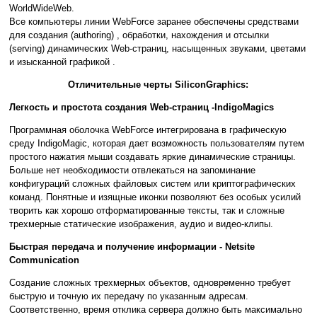
WorldWideWeb.
Все компьютеры линии WebForce заранее обеспечены средствами
для создания (authoring) , обработки, нахождения и отсылки
(serving) динамических Web-страниц, насыщенных звуками, цветами
и изысканной графикой .
Отличительные черты SiliconGraphics:
Легкость и простота создания Web-страниц -IndigoMagics
Программная оболочка WebForce интегрирована в графическую
среду IndigoMagic, которая дает возможность пользователям путем
простого нажатия мыши создавать яркие динамические страницы.
Больше нет необходимости отвлекаться на запоминание
конфигураций сложных файловых систем или криптографических
команд. Понятные и изящные иконки позволяют без особых усилий
творить как хорошо отформатированные тексты, так и сложные
трехмерные статические изображения, аудио и видео-клипы.
Быстрая передача и получение информации - Netsite
Communication
Создание сложных трехмерных объектов, одновременно требует
быструю и точную их передачу по указанным адресам.
Соответственно, время отклика сервера должно быть максимально