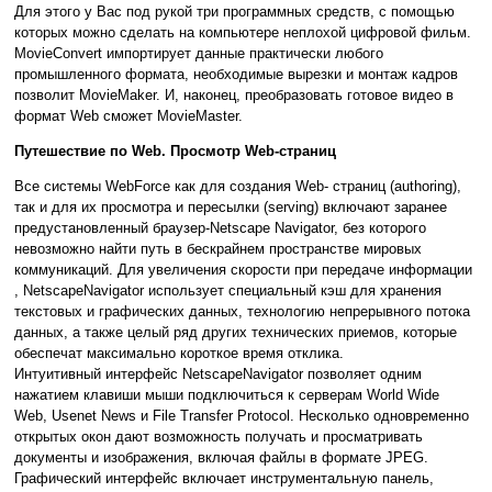
Для этого у Вас под рукой три программных средств, с помощью
которых можно сделать на компьютере неплохой цифровой фильм.
MovieConvert импортирует данные практически любого
промышленного формата, необходимые вырезки и монтаж кадров
позволит MovieMaker. И, наконец, преобразовать готовое видео в
формат Web cможет MovieMaster.
Путешествие по Web. Просмотр Web-страниц
Все системы WebForce как для создания Web- cтраниц (authoring),
так и для их просмотра и пересылки (serving) включают заранее
предустановленный браузер-Netscape Navigator, без которого
невозможно найти путь в бескрайнем пространстве мировых
коммуникаций. Для увеличения скорости при передаче информации
, NetscapeNavigator использует специальный кэш для хранения
текстовых и графических данных, технологию непрерывного потока
данных, а также целый ряд других технических приемов, которые
обеспечат максимально короткое время отклика.
Интуитивный интерфейс NetscapeNavigator позволяет одним
нажатием клавиши мыши подключиться к серверам World Wide
Web, Usenet News и File Transfer Protocol. Несколько одновременно
открытых окон дают возможность получать и просматривать
документы и изображения, включая файлы в формате JPEG.
Графический интерфейс включает инструментальную панель,