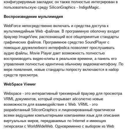
конфигурируемые закладки; он также полностью интегрирован в
пользовательскую среду SiliconGraphics - IndigoMagic.
Воспроизведение мультимедия
WebForce непосредственно включать и средства доступа к
мультемедийным Web -файлам. В программную оболочку входит
браузер ImageView, распознающий все общепринятые стандарты
графических файлов. Программное средство SoundPlayer с
помощью дружелюбного интерфейса позволяет прослушивать
аудио файлы, Movie Player дает возможность полностью
воспроизводить видео-клипы в реальном времени, а панель его
управления полностью идентична обычному видеомагнитофону. По
мере появления, новые стандарты попросту включаются в набор
средств просмотра.
WebSpace Viewer
Webspace - это интерактивный трехмерный браузер для просмотра
VRML документов, который открывает абсолютно новые
возможности для взаимодействия с Web. VRML - это
разработанный SiliconGraphics и лицензированный практически
всеми ведущими компьютерными компаниями язык для описания
виртуальных миров, передаваемых по Internet и имеющих
гиперсвязи с WorldWideWeb. Одновременно с выбором из Web