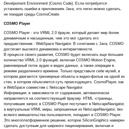
Develpoment Environment (Cosmo Code). Если потребуется
установить ошибки в приложениях Java, это легко можно сделать,
не покидая среды CosmoCreate.
COSMO Player
COSMO Player - это VRML 2.0 браузе, который делает мир более
динамичным и насыщенным, чем это мог сделать его
предшественник - WebSpace Navigator. В сочетании с Java, СOSMO
достигает высокого динамизма и интерактивности.
В процессе своего развития, СOSMO будет включать еще большее
количество VRML 2.0 функций, включая COSMO Motion Engine,
равномерный поток аудио и видео данных, а также операции в
режиме разделенного времени. Только представьте себе музей, в
котором двигаются трехмерные объекты и видео-фильм на одной из
стен, в котором объясняется суть происходящего. СosmoPlayer, как
и WebSpace совместим с Netscape Navigator.
Информация, в зависимости от содержания, автоматически
направляется на соответствующий браузер. HTML -страницы,
получившие запрос в COSMO Player поступают в NetscapeNavigator,
а виртуальные VRML миры, запрошенные из NetscapeNavigator, без
всякого вмешательства пользователя, попадают в COSMO Player.
Это многоплатформенное решение, которое SiliconGraphics намерен
сделать доступным для широкого лицензирования, включая и