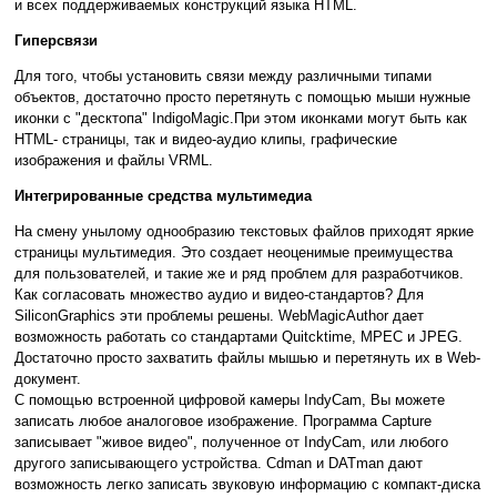
и всех поддерживаемых конструкций языка НTML.
Гиперсвязи
Для того, чтобы установить связи между различными типами
объектов, достаточно просто перетянуть с помощью мыши нужные
иконки с "десктопа" IndigoMagic.При этом иконками могут быть как
HTML- страницы, так и видео-аудио клипы, графические
изображения и файлы VRML.
Интегрированные средства мультимедиа
На смену унылому однообразию текстовых файлов приходят яркие
страницы мультимедия. Это создает неоценимые преимущества
для пользователей, и такие же и ряд проблем для разработчиков.
Как согласовать множество аудио и видео-стандартов? Для
SiliconGraphics эти проблемы решены. WebMagicAuthor дает
возможность работать со стандартами Quitcktime, MPEC и JPEG.
Достаточно просто захватить файлы мышью и перетянуть их в Web-
документ.
С помощью встроенной цифровой камеры IndyCam, Вы можете
записать любое аналоговое изображение. Программа Capture
записывает "живое видео", полученное от IndyCam, или любого
другого записывающего устройства. Сdman и DATman дают
возможность легко записать звуковую информацию с компакт-диска