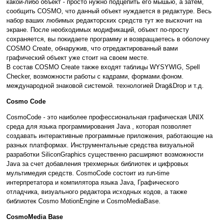
какой-либо объект - просто нужно подцепить его мышью, а затем,
сообщить СOSMO, что данный объект нуждается в редактуре. Весь
набор ваших любимых редакторских средств тут же выскочит на
экране. После необходимых модификаций, объект по-просту
сохраняется, вы покидаете программу и возвращаетесь в оболочку
COSMO Create, обнаружив, что отредактированный вами
графический объект уже стоит на своем месте.
В состав COSMO Create также входят таблицы WYSYWIG, Spell
Checker, возможности работы с кадрами, формами.фоном.
международной знаковой системой. технологией Drag&Drop и т.д.
Cosmo Code
CosmoCode - это наиболее профессиональная графическая UNIX
среда для языка программирования Java , которая позволяет
создавать интерактивные программные приложения, работающие на
разных платформах. Инструментальные средства визуальной
разработки SiliconGraphics cущественно расширяют возможности
Java за счет добавления трехмерных библиотек и цифровых
мультимедия средств. СosmoCode cостоит из run-time
интерпретатора и компилятора языка Java, Графического
отладчика, визуального редактора исходных кодов, а также
библиотек Cosmo MotionEngine и СosmoMediaBase.
СоsmoMedia Base