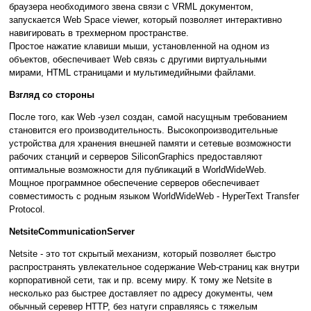
браузера необходимого звена связи с VRML документом,
запускается Web Space viewer, который позволяет интерактивно
навигировать в трехмерном пространстве.
Простое нажатие клавиши мыши, установленной на одном из
объектов, обеспечивает Web связь с другими виртуальными
мирами, HTML страницами и мультимедийными файлами.
Взгляд со стороны
После того, как Web -узел создан, самой насущным требованием
становится его производительность. Высокопроизводительные
устройства для хранения внешней памяти и сетевые возможности
рабочих станций и серверов SiliconGraphics предоставляют
оптимальные возможности для публикаций в WorldWideWeb.
Мощное программное обеспечение серверов обеспечивает
совместимость с родным языком WorldWideWeb - HyperText Transfer
Protocol.
NetsiteCommunicationServer
Netsite - это тот скрытый механизм, который позволяет быстро
распространять увлекательное содержание Web-страниц как внутри
корпоративной сети, так и пр. всему миру. К тому же Netsite в
несколько раз быстрее доставляет по адресу документы, чем
обычный серевер HTTP, без натуги справляясь с тяжелым