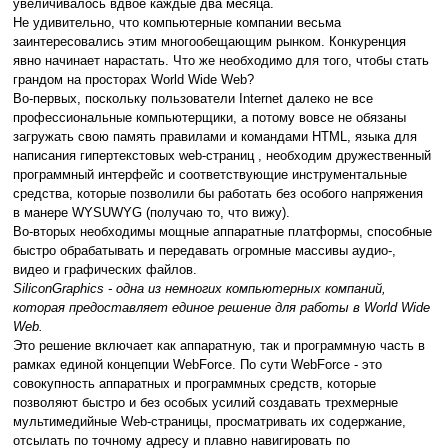
увеличивалось вдвое каждые два месяца.
Не удивительно, что компьютерные компании весьма
заинтересовались этим многообещающим рынком. Конкуренция
явно начинает нарастать. Что же необходимо для того, чтобы стать
грандом на просторах World Wide Web?
Во-первых, поскольку пользователи Internet далеко не все
профессиональные компьютерщики, а потому вовсе не обязаны
загружать свою память правилами и командами HTML, языка для
написания гипертекстовых web-страниц , необходим дружественный
программный интерфейс и соответствующие инструментальные
средства, которые позволили бы работать без особого напряжения
в манере WYSUWYG (получаю то, что вижу).
Во-вторых необходимы мощные аппаратные платформы, способные
быстро обрабатывать и передавать огромные массивы аудио-,
видео и графических файлов.
SiliconGraphics - одна из немногих компьютерных компаний,
которая предоставляет единое решение для работы в World Wide
Web.
Это решение включает как аппаратную, так и программную часть в
рамках единой концепции WebForce. По сути WebForce - это
совокупность аппаратных и программных средств, которые
позволяют быстро и без особых усилий создавать трехмерные
мультимедийные Web-страницы, просматривать их содержание,
отсылать по точному адресу и плавно навигировать по