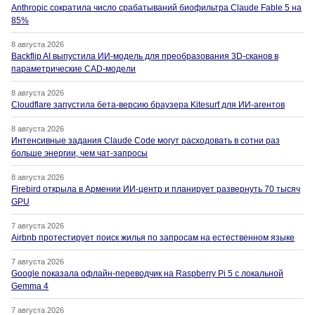
Anthropic сократила число срабатываний биофильтра Claude Fable 5 на
85%
8 августа 2026
Backflip AI выпустила ИИ-модель для преобразования 3D-сканов в
параметрические CAD-модели
8 августа 2026
Cloudflare запустила бета-версию браузера Kitesurf для ИИ-агентов
8 августа 2026
Интенсивные задания Claude Code могут расходовать в сотни раз
больше энергии, чем чат-запросы
8 августа 2026
Firebird открыла в Армении ИИ-центр и планирует развернуть 70 тысяч
GPU
7 августа 2026
Airbnb протестирует поиск жилья по запросам на естественном языке
7 августа 2026
Google показала офлайн-переводчик на Raspberry Pi 5 с локальной
Gemma 4
7 августа 2026