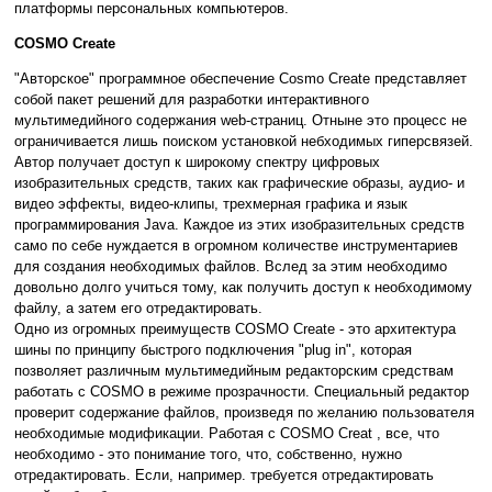
платформы персональных компьютеров.
СOSMO Create
"Aвторское" программное обеспечение Cosmo Create представляет
собой пакет решений для разработки интерактивного
мультимедийного содержания web-страниц. Отныне это процесс не
ограничивается лишь поиском установкой небходимых гиперсвязей.
Автор получает доступ к широкому спектру цифровых
изобразительных средств, таких как графические образы, аудио- и
видео эффекты, видео-клипы, трехмерная графика и язык
программирования Java. Каждое из этих изобразительных средств
само по себе нуждается в огромном количестве инструментариев
для создания необходимых файлов. Вслед за этим необходимо
довольно долго учиться тому, как получить доступ к необходимому
файлу, а затем его отредактировать.
Одно из огромных преимуществ COSMO Create - это архитектура
шины по принципу быстрого подключения "plug in", которая
позволяет различным мультимедийным редакторским средствам
работать с COSMO в режиме прозрачности. Специальный редактор
проверит содержание файлов, произведя по желанию пользователя
необходимые модификации. Работая с COSMO Creat , все, что
необходимо - это понимание того, что, собственно, нужно
отредактировать. Если, например. требуется отредактировать