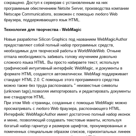
сокращено. Доступ к серверам с установленным на них
программным обеспечением Netsite Server, производства компании
Netscape Communications, возможен с помощью любого Web
браузера, поддерживающего язык HTML.
Технология для творчества - WebMagic
Новые разработки Silicon Graphics под названием WebMagicAuthor
предоставляют cобой полный набор программных средств,
необходимых для творческой работы в WorldWideWeb. Отныне
отпала необходимость забивать голову изучением довольно
сложного языка HTML. Вы просто набираете текст, используя
графический интуитивный интерфейс WebMagic, и документы в
формате HTML создаются автоматически. WebMagi поддерживает
стандарт HTML 2.0. C помощью этого программного средства
можно также без труда распознавать " неизвестные символы
(unknown tags),позволяя импортировать и редактировать документы
вне стандартов HTML.
При этом Web -страницы, coзданные с помощью WebMagic можно
просматривать с любого Web браузера, распознающего HTML.
Интерфейс WebMagicAuthor имеет достаточно полный набор иконок
и меню, позволяющий создавать текстовые макеты, используя
богатый набор гарнитур и размеров шрифтов, пронумерованных и
помеченных специальным образом списков, горизонтальных линеек