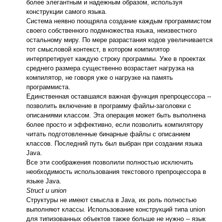
более элегантным и надежным образом, используя
конструкции самого языка.
Система неявно поощряла создание каждым программистом
своего собственного подмножества языка, неизвестного
остальному миру. По мере разрастания кодов увеличивается
тот смысловой контекст, в котором компилятор
интерпретирует каждую строку программы. Уже в проектах
среднего размера существенно возрастает нагрузка на
компилятор, не говоря уже о нагрузке на память
программиста.
Единственная оставшаяся важная функция препроцессора --
позволить включение в программу файлы-заголовки с
описаниями классом. Эта операция может быть выполнена
более просто и эффективно, если позволить компилятору
читать подготовленные бинарные файлы с описанием
классов. Последний путь был выбран при создании языка
Java.
Все эти соображения позволили полностью исключить
необходимость использования текстового препроцессора в
языке Java.
Struct и union
Структуры не имеют смысла в Java, их роль полностью
выполняют классы. Использование конструкций типа union
для типизованных объектов также больше не нужно -- язык