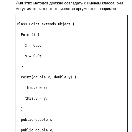
Имя этих методов должно совпадать с именем класса, они
могут иметь какое-то количество аргументов, например
class Point extends Object {

  Point() {

    x = 0.0;

    y = 0.0;

  }

  Point(double x, double y) {

    this.x = x;

    this.y = y;

  }

  public double x;

  public double y;
