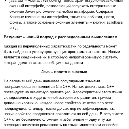
java.awt -- Abstract Windowing Toolkit, архитектурно-независимый
оконный интерфейс, позволяющий запускать интерактивные
оконные Java-приложения на любой платформе. Содержит
базовые компоненты интерфейса, такие как события, цвета,
фонты, а также основные оконные элементы -- кнопки, scrollbars
и т.д..
Результат -- новый подход к распределенным вычислениям
Каждая из перечисленных характеристик по отдельности может
быть найдена в уже существующих программных пакетах. Новым
является соединение их в стройную непротиворечивую систему,
которая должна стать всеобщим стандартом.
Java -- просто и знакомо
На сегодняшний день наиболее популярными языками
программирования являются С и С++. Из них двоих лишь С++
претендует на объектную ориентацию. Характеристики этого языка
складывались в ходе длинной истории его развития, причем
довольно хаотично, каждое новое свойство не отменяло всех
предыдущих. Стандарт языка до сих пор не зафиксирован, т.к.
новые свойства продолжают появляться по сей день. В результате
С++ стал бесконечно сложным и избыточным -- одну и ту же
операцию возможно реализовать на языке множеством способов.