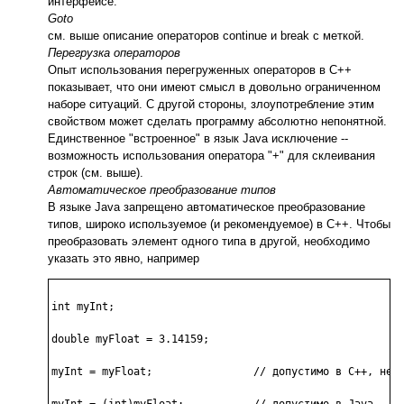
интерфейсе.
Goto
см. выше описание операторов continue и break с меткой.
Перегрузка операторов
Опыт использования перегруженных операторов в С++
показывает, что они имеют смысл в довольно ограниченном
наборе ситуаций. С другой стороны, злоупотребление этим
свойством может сделать программу абсолютно непонятной.
Единственное "встроенное" в язык Java исключение --
возможность использования оператора "+" для склеивания
строк (см. выше).
Автоматическое преобразование типов
В языке Java запрещено автоматическое преобразование
типов, широко используемое (и рекомендуемое) в С++. Чтобы
преобразовать элемент одного типа в другой, необходимо
указать это явно, например
int myInt;

double myFloat = 3.14159;

myInt = myFloat;		// допустимо в С++, недопустимо в Java

myInt = (int)myFloat;		// допустимо в Java
