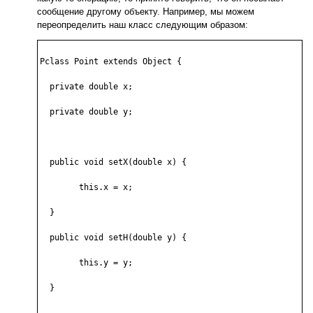
сообщение другому объекту. Например, мы можем
переопределить наш класс следующим образом:
Pclass Point extends Object {

  private double x;

  private double y;

  public void setX(double x) {

	this.x = x;

  }

  public void setН(double y) {

	this.y = y;

  }

  ...
