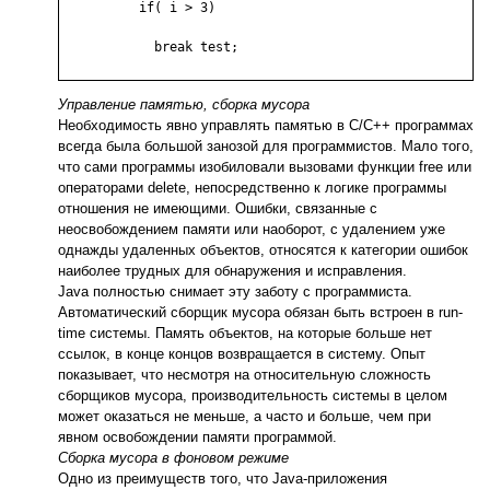
	  if( i > 3)

	    break test;

Управление памятью, сборка мусора
Необходимость явно управлять памятью в С/С++ программах
всегда была большой занозой для программистов. Мало того,
что сами программы изобиловали вызовами функции free или
операторами delete, непосредственно к логике программы
отношения не имеющими. Ошибки, связанные с
неосвобождением памяти или наоборот, с удалением уже
однажды удаленных объектов, относятся к категории ошибок
наиболее трудных для обнаружения и исправления.
Java полностью снимает эту заботу с программиста.
Автоматический сборщик мусора обязан быть встроен в run-
time системы. Память объектов, на которые больше нет
ссылок, в конце концов возвращается в систему. Опыт
показывает, что несмотря на относительную сложность
сборщиков мусора, производительность системы в целом
может оказаться не меньше, а часто и больше, чем при
явном освобождении памяти программой.
Сборка мусора в фоновом режиме
Одно из преимуществ того, что Java-приложения