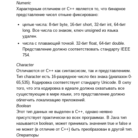
Numeric
Характерным отличием от С++ является то, что бинарное
представление чисел отныне фиксировано:
целые числа: 8-бит byte, 16-бит short, 32-бит int, 64-бит
long. Все числа со знаком, ключ unsigned из языка
удален.
числа с плавающей точкой. 32-бит float, 64-бит double.
Представление должно соответствовать стандарту IEEE
754.
Character
Отличаются от С++ как синтаксисом, так и представлением.
Тип character есть 16-разрядное число без знака (диапазон 0-
65,535). Кодировка соответствует стандарту Unicode. В силу
того, что эта кодировка в идеале должна охватывать все
существующие в мире языки, это представление должно
облегчить локализацию приложений.
Boolean
Этот тип данных не выделен в С++, однако неявно
присутствует практически во всех программах. В Java тип
называется boolean, может принимать значения true и false и
не может (в отличие от С++) быть преобразован в другой тип.
Операторы