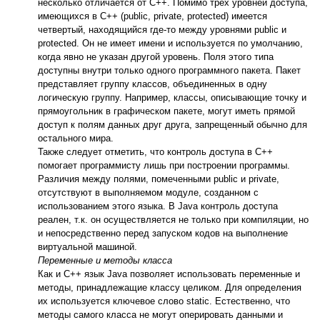
несколько отличается от С++. Помимо трех уровней доступа,
имеющихся в С++ (public, private, protected) имеется
четвертый, находящийся где-то между уровнями public и
protected. Он не имеет имени и используется по умолчанию,
когда явно не указан другой уровень. Поля этого типа
доступны внутри только одного программного пакета. Пакет
представляет группу классов, объединенных в одну
логическую группу. Например, классы, описывающие точку и
прямоугольник в графическом пакете, могут иметь прямой
доступ к полям данных друг друга, запрещенный обычно для
остального мира.
Также следует отметить, что контроль доступа в C++
помогает программисту лишь при построении программы.
Различия между полями, помеченными public и private,
отсутствуют в выполняемом модуле, созданном с
использованием этого языка. В Java контроль доступа
реален, т.к. он осуществляется не только при компиляции, но
и непосредственно перед запуском кодов на выполнение
виртуальной машиной.
Переменные и методы класса
Как и С++ язык Java позволяет использовать переменные и
методы, принадлежащие классу целиком. Для определения
их используется ключевое слово static. Естественно, что
методы самого класса не могут оперировать данными и