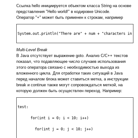
Ссылка hello инициируется объектом класса String на основе
представления "Hello world!" в кодировке Unicode.
Оператор "+" может быть применен к строкам, например
System.out.println("There are" + num + "characters in th
Multi-Level Break
В Java отсутствует выражение goto. Анализ С/С++ текстов
показал, что подавляющее число случаев использования
этого оператора связано с необходимостью выхода из
вложенного цикла. Для отработки таких ситуаций в Java
перед началом блока может ставиться метка, а инструкции
break и continue также могут сопровождаться меткой, на
которую должен быть осуществлен переход. Например:
test:

      for(int i = 0; i < 10; i++)

	for(int j = 0; j < 10; j++)
