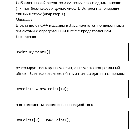
Добавлен новый оператор >>> логического сдвига вправо
(т.к. нет беззнаковых целых чисел). Встроенная операция
слияния строк (оператор +).
Массивы
В отличие от С++ массивы в Java являются полноценными
объектами с определенным runtime представлением.
Декларация:
Point myPoints[];

резервирует ссылку на массив, а не место под реальный
объект. Сам массив может быть затем создан выполнением
myPoints = new Point[10];

а его элементы заполнены операцией типа:
myPoints[2] = new Point();
