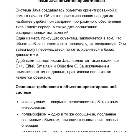
Язык Java объектно-ориентирован
Система Java создавалась объектно ориентированной с
самого начала. Объектно-ориентированная парадигма
наиболее удобна при создании программного обеспечения
типа клиент-сервер, а также для организации
распределенных вычислений.
Одна из черт, присущих объектам, заключается в том, что
объекты обычно переживают процедуру, их создающую. Они
затем могут перемещаться по сети, храниться в базах
данных и т.д.
Идейными наследниками Java являются такие языки, как
C++, Eiffel, Smalltalk и Objective C. За исключением
примитивных типов данных, практически все в языке
является объектом.
Основные требования к объектно-ориентированной
системе
инкапсуляция -- сокрытие реализации за абстрактным
интерфейсом
полиморфизм -- одно и то же сообщение, посланное
различным объектам, приводит к выполнению разных
операций