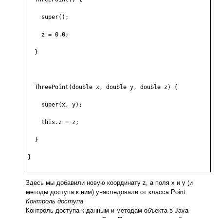
    super();

    z = 0.0;

  }

  ThreePoint(double x, double y, double z) {

    super(x, y);

    this.z = z;

  }

}

Здесь мы добавили новую координату z, а поля x и y (и
методы доступа к ним) унаследовали от класса Point.
Контроль доступа
Контроль доступа к данным и методам объекта в Java