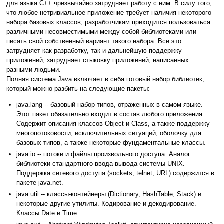
для языка С++ чрезвычайно затрудняет работу с ним. В силу того,
что любое нетривиальное приложение требует наличия некоторого
набора базовых классов, разработчикам приходится пользоваться
различными несовместимыми между собой библиотеками или
писать свой собственный вариант такого набора. Все это
затрудняет как разработку, так и дальнейшую поддержку
приложений, затрудняет стыковку приложений, написанных
разными людьми.
Полная система Java включает в себя готовый набор библиотек,
который можно разбить на следующие пакеты:
java.lang -- базовый набор типов, отраженных в самом языке.
Этот пакет обязательно входит в состав любого приложения.
Содержит описания классов Object и Class, а также поддержку
многопотоковости, исключительных ситуаций, оболочку для
базовых типов, а также некоторые фундаментальные классы.
java.io -- потоки и файлы произвольного доступа. Аналог
библиотеки стандартного ввода-вывода системы UNIX.
Поддержка сетевого доступа (sockets, telnet, URL) содержится в
пакете java.net.
java.util -- классы-контейнеры (Dictionary, HashTable, Stack) и
некоторые другие утилиты. Кодирование и декодирование.
Классы Date и Time.