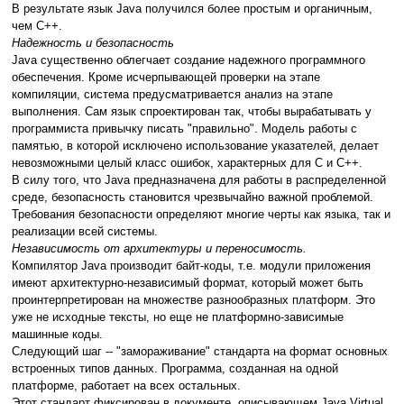
В результате язык Java получился более простым и органичным,
чем С++.
Надежность и безопасность
Java существенно облегчает создание надежного программного
обеспечения. Кроме исчерпывающей проверки на этапе
компиляции, система предусматривается анализ на этапе
выполнения. Сам язык спроектирован так, чтобы вырабатывать у
программиста привычку писать "правильно". Модель работы с
памятью, в которой исключено использование указателей, делает
невозможными целый класс ошибок, характерных для С и С++.
В силу того, что Java предназначена для работы в распределенной
среде, безопасность становится чрезвычайно важной проблемой.
Требования безопасности определяют многие черты как языка, так и
реализации всей системы.
Независимость от архитектуры и переносимость.
Компилятор Java производит байт-коды, т.е. модули приложения
имеют архитектурно-независимый формат, который может быть
проинтерпретирован на множестве разнообразных платформ. Это
уже не исходные тексты, но еще не платформно-зависимые
машинные коды.
Следующий шаг -- "замораживание" стандарта на формат основных
встроенных типов данных. Программа, созданная на одной
платформе, работает на всех остальных.
Этот стандарт фиксирован в документе, описывающем Java Virtual