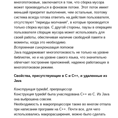
многопотоковые, заключается в том, что сборка мусора
может производиться в фоновом потоке. Этот поток имеет
меньший приоритет выполнения, чем остальные, поэтому
система всегда готова ответить на действия пользователя,
отсутствуют "периоды молчания", в которые производится
только сборка мусора. С другой стороны, паузы в операциях
пользователя сборщик мусора может использовать для
своей работы, обеспечивая наличие свободной памяти в
моменты, когда это необходимо.
Встроенная синхронизация потоков
Java поддерживает многопотоковость не только на уровне
библиотек, но и на уровне самого языка, что значительно
облегчает построение приложений, надежно работающих в
многопотоковом режиме.
Свойства, присутствующие в С и С++, и удаленные из
Java
Конструкция typedef, препроцессор
Конструкция typedef была унаследована С++ из С. Из Java
она выброшена совсем.
Необходимость в макропроцессоре также во многом отпала
при написании программ на С++. Почти все, для чего
использовались макрорасширения, можно было сделать