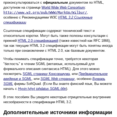
проконсультироваться с
официальным
документом по HTML,
доступном на странице
World Wide Web Consortium
:
http://www.w3.org/pub/WWW/MarkUp/Wilbur/
,
особенно с Рекомендациями W3C
HTML 3.2 Ссылочные
спецификации
Ссылочные спецификации содержат технический текст и
относительно коротки. Могут быть также полезны консультации с
прежней
HTML 2.0 спецификацией
(также известной как RFC 1866),
так как текущие HTML 3.2 спецификации могут быть понятны иногда
только при ознакомлении с HTML 2.0, как базовым документом.
Чтобы понимать спецификации точно, требуется некоторая
"беглость" в чтении SGML (метаязык, используемый для
формального описания синтаксиса HTML). Для этого можно
посмотреть
SGML страницу Консорциума
, или
Предварительное
введение в SGML
, или
SGML Web страницу
, особенно
Букварь
SGML
фирмы SoftQuad. (Если Вы знаете финский язык, Вы можете
начать с
Hyvin lyhyt johdatus SGML:ддn
).
В этих пособиях Вы увидите некоторые отрицательные внутренние
несообразности в спецификации HTML 3.2.
Дополнительные источники информации