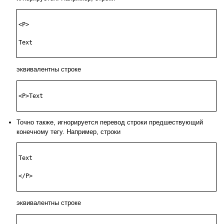
<P>

Text 

эквивалентны строке
<P>Text 

Точно также, игнорируется перевод строки предшествующий
конечному тегу. Например, строки
Text

</P>

эквивалентны строке