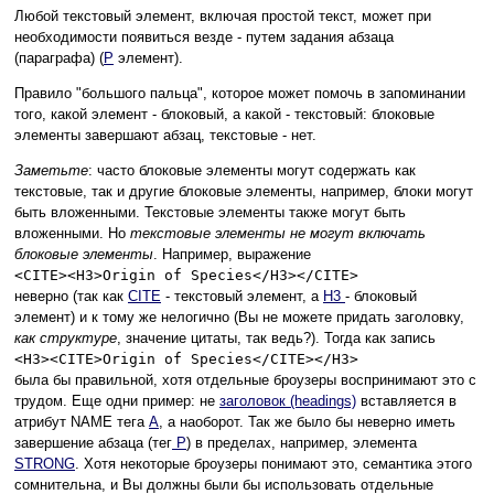
Любой текстовый элемент, включая простой текст, может при
необходимости появиться везде - путем задания абзаца
(параграфа) (
P
элемент).
Правило "большого пальца", которое может помочь в запоминании
того, какой элемент - блоковый, а какой - текстовый: блоковые
элементы завершают абзац, текстовые - нет.
Заметьтe
: часто блоковые элементы могут содержать как
текстовые, так и другие блоковые элементы, например, блоки могут
быть вложенными. Текстовые элементы также могут быть
вложенными. Но
текстовые элементы не могут включать
блоковые элементы
. Например, выражение
<CITE><H3>Origin of Species</H3></CITE>
неверно (так как
CITE
- текстовый элемент, а
H3
- блоковый
элемент) и к тому же нелогично (Вы не можете придать заголовку,
как структуре
, значение цитаты, так ведь?). Тогда как запись
<H3><CITE>Origin of Species</CITE></H3>
была бы правильной, хотя отдельные броузеры воспринимают это с
трудом. Еще одни пример: не
заголовок (headings)
вставляется в
атрибут NAME тега
A
, а наоборот. Так же было бы неверно иметь
завершение абзаца (тег
P
) в пределах, например, элемента
STRONG
. Хотя некоторые броузеры понимают это, семантика этого
сомнительна, и Вы должны были бы использовать отдельные