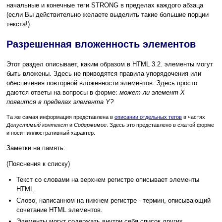
начальные и конечные теги STRONG в пределах каждого абзаца
(если Вы действительно желаете выделить такие большие порции
текста!).
Разрешенная вложенность элементов
Этот раздел описывает, каким образом в HTML 3.2. элементы могут
быть вложены. Здесь не приводятся правила упорядочения или
обеспечения повторной вложенности элементов. Здесь просто
даются ответы на вопросы в форме:
может ли элемент X
появится в пределах элемента Y?
Та же самая информация представлена в
описании отдельных тегов
в частях
Допустимый контекст
и
Содержимое
. Здесь это представлено в сжатой форме
и носит иллюстративный характер.
Заметки на память:
(Пояснения к списку)
Текст со словами на верхнем регистре описывает элементы
HTML.
Слово, написанном на нижнем регистре - термин, описывающий
сочетание HTML элементов.
Элементы могут содержать внутри себя список других