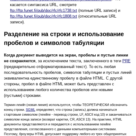
касается синтаксиса URL, смотрите
ftp://ftp.funet.fi/pub/doc/rfc/rfc1738.txt
(полные URL записи) и
ftp://ftp.funet.fi/pub/doc/rfc/rfc1808.txt
(относительные URL
записи).
Разделение на строки и использование
пробелов и символов табуляции
Когда документ выводится на экран, пробелы и пустые линии
не сохраняются
, за исключением текста, заключенного в теги
PRE
(предварительно отформатированный текст). То есть любая
последовательность пробелов, символов табуляции и пустых линий
эквивалентна единственному пробелу в файле HTML. С другой
стороны, пробел в файле HTML может быть представлен с
использованием любого количества пробелов или новыми
(пустыми) строками.
Термин
newlin
(новая линия) используется, чтобы ТЕОРЕТИЧЕСКИ обозначить
конец строки.
SGML
определяет, что строка (запись) должна начинаться
стартовым символом (newline - перевод строки, LF, ASCII код 10) и заканчиваться
символом конца записи (возврат каретки, CR, ASCII 13). На практике, HTML
документы представляются и передаются с использованием newline
представления, согласованного с данными компьютерными системами.
Поэтому, броузеры HTML допускают поддержку любого из трех общепринятых