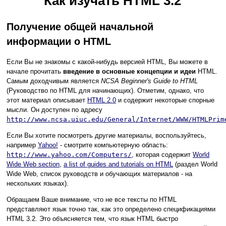
Как изучать HTML 3.2
Получение общей начальной
информации о HTML
Если Вы не знакомы с какой-нибудь версией HTML, Вы можете в
начале прочитать
введение в основные концепции и идеи
HTML.
Самым доходчивым является
NCSA Beginner's Guide to HTML
(Руководство по HTML для начинающих). Отметим, однако, что
этот материал описывает
HTML 2.0
и содержит некоторые спорные
мысли. Он доступен по адресу
http://www.ncsa.uiuc.edu/General/Internet/WWW/HTMLPrim
Если Вы хотите посмотреть другие материалы, воспользуйтесь,
например
Yahoo!
- смотрите компьютерную область:
http://www.yahoo.com/Computers/
, которая содержит
World
Wide Web section
,
a list of guides and tutorials on HTML
(раздел World
Wide Web, список руководств и обучающих материалов - на
нескольких языках).
Обращаем Ваше внимание, что не все тексты по HTML
представляют язык точно так, как это определено спецификациями
HTML 3.2. Это объясняется тем, что язык HTML быстро