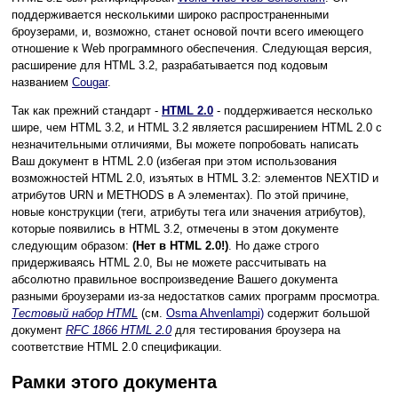
поддерживается несколькими широко распространенными
броузерами, и, возможно, станет основой почти всего имеющего
отношение к Web программного обеспечения. Следующая версия,
расширение для HTML 3.2, разрабатывается под кодовым
названием
Cougar
.
Так как прежний стандарт -
HTML 2.0
- поддерживается несколько
шире, чем HTML 3.2, и HTML 3.2 является расширением HTML 2.0 с
незначительными отличиями, Вы можете попробовать написать
Ваш документ в HTML 2.0 (избегая при этом использования
возможностей HTML 2.0, изъятых в HTML 3.2: элементов NEXTID и
атрибутов URN и METHODS в A элементах). По этой причине,
новые конструкции (теги, атрибуты тега или значения атрибутов),
которые появились в HTML 3.2, отмечены в этом документе
следующим образом:
(Нет в HTML 2.0!)
. Но даже строго
придерживаясь HTML 2.0, Вы не можете рассчитывать на
абсолютно правильное воспроизведение Вашего документа
разными броузерами из-за недостатков самих программ просмотра.
Тестовый набор HTML
(см.
Osma Ahvenlampi)
содержит большой
документ
RFC 1866 HTML 2.0
для тестирования броузера на
соответствие HTML 2.0 спецификации.
Рамки этого документа