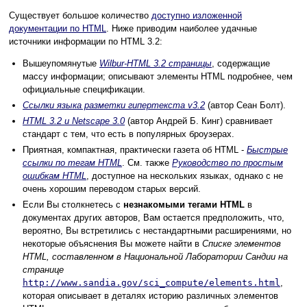
Существует большое количество
доступно изложенной
документации по HTML
. Ниже приводим наиболее удачные
источники информации по HTML 3.2:
Вышеупомянутые
Wilbur-HTML 3.2 страницы
, содержащие
массу информации; описывают элементы HTML подробнее, чем
официальные спецификации.
Ссылки языка разметки гипертекста v3.2
(автор Сеан Болт).
HTML 3.2 и Netscape 3.0
(автор Андрей Б. Кинг) сравнивает
стандарт с тем, что есть в популярных броузерах.
Приятная, компактная, практически газета об HTML -
Быстрые
ссылки по тегам HTML
. См. также
Руководство по простым
ошибкам HTML
, доступное на нескольких языках, однако с не
очень хорошим переводом старых версий.
Если Вы столкнетесь с
незнакомыми тегами HTML
в
документах других авторов, Вам остается предположить, что,
вероятно, Вы встретились с нестандартными расширениями, но
некоторые объяснения Вы можете найти в
Списке элементов
HTML, составленном в Национальной Лаборатории Сандии на
странице
http://www.sandia.gov/sci_compute/elements.html
,
которая описывает в деталях историю различных элементов