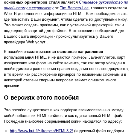
основных ориентиров стиля
является
Стилевое руководство по
онлайновому гипертексту
от
Tim Berners-Lee
, главного создателя
Web. В дополнение к информации по HTML, Вам необходимо знать,
где поместить Ваши документ, чтобы сделать их доступными миру.
Это может создать проблемы, как с установкой директорий, так и
подходящей защитой для файлов. В отношении необходимой для
Вашего сайта информации - проконсультируйтесь у Вашего
провайдера Web услуг .
В пособии рассматриваются
основные направления
использования HTML
, и не даются примеры Java-апплетов, карт
изображения или форм на сайте клиента, так как автор убежден в
необходимости разъяснения правил создания основного документа,
в то время как рассмотрение примеров по названным сложным и в
некоторой степени спорным вопросам займет слишком много
времени.
О версиях этого пособия
Это пособие существует и как подборка взаимосвязанных между
собой небольших HTML-файлов, и как единственный HTML-файл.
Последние (наиболее современные) копии находятся по адресу:
http://www.hut.fi/~jkorpela/HTML3.2/
(индексный файл подборки