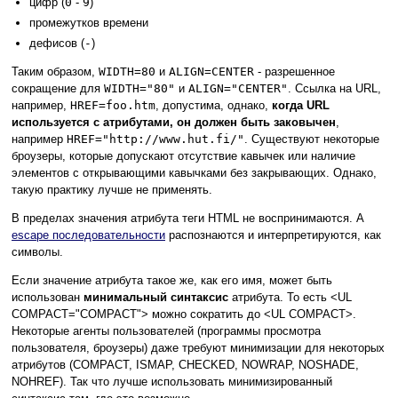
цифр (
0
-
9
)
промежутков времени
дефисов (
-
)
Таким образом,
WIDTH=80
и
ALIGN=CENTER
- разрешенное
сокращение для
WIDTH="80"
и
ALIGN="CENTER"
. Ссылка на URL,
например,
HREF=foo.htm
, допустима, однако,
когда URL
используется с атрибутами, он должен быть заковычен
,
например
HREF="http://www.hut.fi/"
. Существуют некоторые
броузеры, которые допускают отсутствие кавычек или наличие
элементов с открывающими кавычками без закрывающих. Однако,
такую практику лучше не применять.
В пределах значения атрибута теги HTML не воспринимаются. А
escape последовательности
распознаются и интерпретируются, как
символы.
Если значение атрибута такое же, как его имя, может быть
использован
минимальный синтаксис
атрибута. То есть <UL
COMPACT="COMPACT"> можно сократить до <UL COMPACT>.
Некоторые агенты пользователей (программы просмотра
пользователя, броузеры) даже требуют минимизации для некоторых
атрибутов (COMPACT, ISMAP, CHECKED, NOWRAP, NOSHADE,
NOHREF). Так что лучше использовать минимизированный