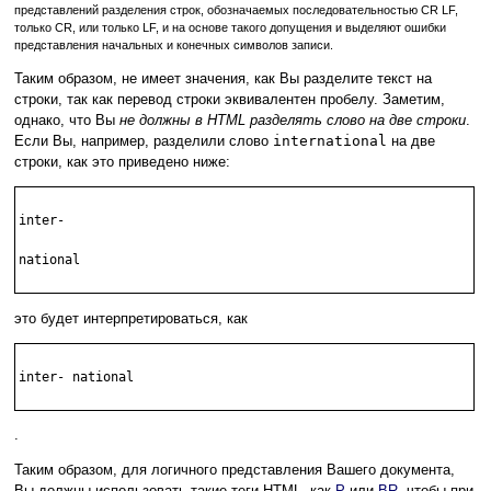
представлений разделения строк, обозначаемых последовательностью CR LF,
только CR, или только LF, и на основе такого допущения и выделяют ошибки
представления начальных и конечных символов записи.
Таким образом, не имеет значения, как Вы разделите текст на
строки, так как перевод строки эквивалентен пробелу. Заметим,
однако, что Вы
не должны в HTML разделять слово на две строки
.
Если Вы, например, разделили слово
international
на две
строки, как это приведено ниже:
inter-

national

это будет интерпретироваться, как
inter- national

.
Таким образом, для логичного представления Вашего документа,
Вы должны использовать такие теги HTML, как
P
или
BR
, чтобы при