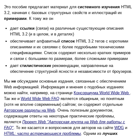
Это пособие предлагает материал для
системного изучения
HTML
3.2, начиная с базовых структурных свойств и иллюстраций их
примерами
. К тому же он
дает
ссылки
(связи) на различные существующие описания
HTML 3.2 (и в целом, и в деталях)
обеспечивает алфавитный
список
HTML 3.2 тегов с короткими
описаниями и их связями с более подробными техническими
спецификациями. Список содержит несколько кратких примеров
и связи с большими по размерам, более сложными примерами
дает
стилистические
рекомендации, направленные на
обеспечение структурной ясности и независимости от броузеров.
Мы
не
обсуждаем основные издания, связанные с обеспечением
Web информацией. Информация и мнения о подобных изданиях
можно найти, например, на странице
Консорциума World Wide Web
.
Так же и
World Wide Web FAQ
является обширным, но понятным
(хотя не вполне современным) сайтом; он содержит отдельные
Авторские разделы на Web
. Очень полезным документом,
содержащим ответы на некоторые практические проблемы,
является
Проект Web "Авторская группа на Web для работы с
FAQ"
. То же касается и вопросников для авторов на сайте
WDG
и
HTML: часто встречающиеся проблемы
. Одним из
лучших