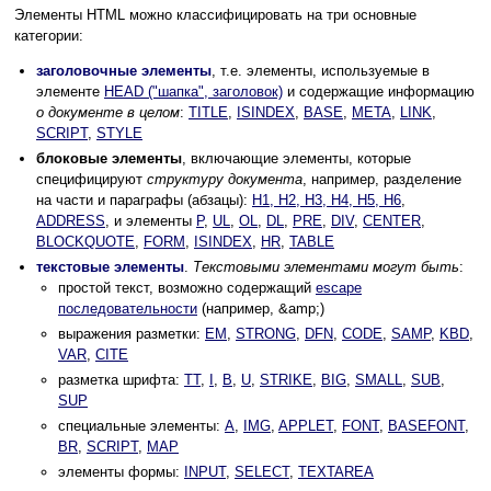
Элементы HTML можно классифицировать на три основные
категории:
заголовочные элементы
, т.е. элементы, используемые в
элементе
HEAD ("шапка", заголовок)
и содержащие информацию
о документе в целом
:
TITLE
,
ISINDEX
,
BASE
,
META
,
LINK
,
SCRIPT
,
STYLE
блоковые элементы
, включающие элементы, которые
специфицируют
структуру документа
, например, разделение
на части и параграфы (абзацы):
H1, H2, H3, H4, H5, H6
,
ADDRESS
, и элементы
P
,
UL
,
OL
,
DL
,
PRE
,
DIV
,
CENTER
,
BLOCKQUOTE
,
FORM
,
ISINDEX
,
HR
,
TABLE
текстовые элементы
.
Текстовыми элементами могут быть
:
простой текст, возможно содержащий
escape
последовательности
(например, &amp;)
выражения разметки:
EM
,
STRONG
,
DFN
,
CODE
,
SAMP
,
KBD
,
VAR
,
CITE
разметка шрифта:
TT
,
I
,
B
,
U
,
STRIKE
,
BIG
,
SMALL
,
SUB
,
SUP
специальные элементы:
A
,
IMG
,
APPLET
,
FONT
,
BASEFONT
,
BR
,
SCRIPT
,
MAP
элементы формы:
INPUT
,
SELECT
,
TEXTAREA