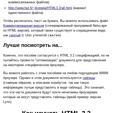
взаимосвязанных файлов)
http://www.hut.fi/~jkorpela/HTML3.2/all.html
(вариант
единственного файла).
Чтобы распечатать текст на бумаге, Вы можете использовать файл
Комментированная версия
(сгенерированный программой Netscape
из HTML версии), который также существует в сокращенном виде,
как
сжатый
(с Unix утилитой
сжатия
).
Лучше посмотреть на...
Конечно, это пособие согласуется с HTML 3.2 спецификацией, но не
пытайтесь провести "оптимизацию" документа для представления
на некотором специфическом броузере..
Вы можете работать с этим пособием на любом подходящем WWW
броузере. Однако в этом документе используются
таблицы
(главным образом, в описании атрибутов, так как такую
информацию лучше представлять в виде таблицы). Это означает,
что эти части документа будут почти нечитаемы броузерами,
которые не могут представлять таблицы (яркий пример: версия
Lynx).