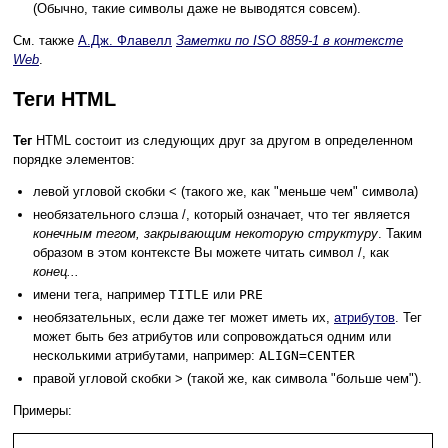
(Обычно, такие символы даже не выводятся совсем).
См. также
А.Дж. Флавелл
Заметки по ISO 8859-1 в контексте
Web
.
Теги HTML
Тег
HTML состоит из следующих друг за другом в определенном
порядке элементов:
левой угловой скобки < (такого же, как "меньше чем" символа)
необязательного слэша /, который означает, что тег является
конечным тегом, закрывающим некоторую структуру
. Таким
образом в этом контексте Вы можете читать символ /, как
конец...
имени тега, например
TITLE
или
PRE
необязательных, если даже тег может иметь их,
атрибутов
. Тег
может быть без атрибутов или сопровождаться одним или
несколькими атрибутами, например:
ALIGN=CENTER
правой угловой скобки > (такой же, как символа "больше чем").
Примеры: