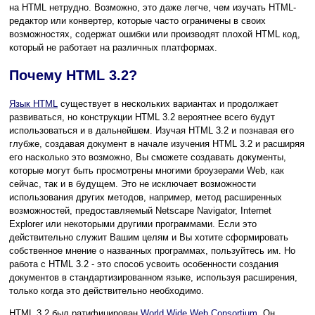
на HTML нетрудно. Возможно, это даже легче, чем изучать HTML-
редактор или конвертер, которые часто ограничены в своих
возможностях, содержат ошибки или производят плохой HTML код,
который не работает на различных платформах.
Почему HTML 3.2?
Язык HTML
существует в нескольких вариантах и продолжает
развиваться, но конструкции HTML 3.2 вероятнее всего будут
использоваться и в дальнейшем. Изучая HTML 3.2 и познавая его
глубже, создавая документ в начале изучения HTML 3.2 и расширяя
его насколько это возможно, Вы сможете создавать документы,
которые могут быть просмотрены многими броузерами Web, как
сейчас, так и в будущем. Это не исключает возможности
использования других методов, например, метод расширенных
возможностей, предоставляемый Netscape Navigator, Internet
Explorer или некоторыми другими программами. Если это
действительно служит Вашим целям и Вы хотите сформировать
собственное мнение о названных программах, пользуйтесь им. Но
работа с HTML 3.2 - это способ усвоить особенности создания
документов в стандартизированном языке, используя расширения,
только когда это действительно необходимо.
HTML 3.2 был ратифицирован
World Wide Web Consortium
. Он