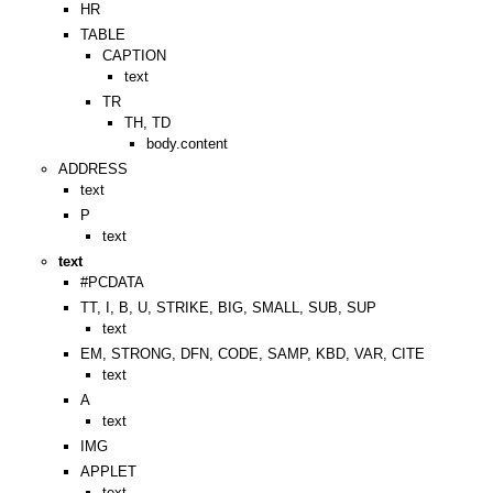
HR
TABLE
CAPTION
text
TR
TH, TD
body.content
ADDRESS
text
P
text
text
#PCDATA
TT, I, B, U, STRIKE, BIG, SMALL, SUB, SUP
text
EM, STRONG, DFN, CODE, SAMP, KBD, VAR, CITE
text
A
text
IMG
APPLET
text