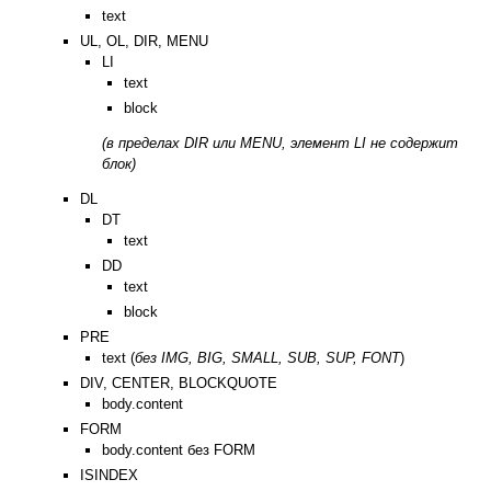
text
UL, OL, DIR, MENU
LI
text
block
(в пределах DIR или MENU, элемент LI не содержит
блок)
DL
DT
text
DD
text
block
PRE
text (
без IMG, BIG, SMALL, SUB, SUP, FONT
)
DIV, CENTER, BLOCKQUOTE
body.content
FORM
body.content без FORM
ISINDEX