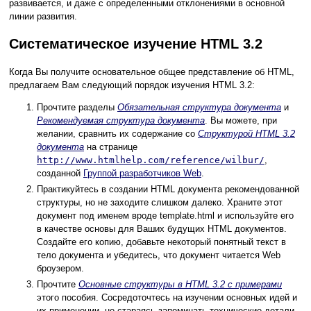
развивается, и даже с определенными отклонениями в основной
линии развития.
Систематическое изучение HTML 3.2
Когда Вы получите основательное общее представление об HTML,
предлагаем Вам следующий порядок изучения HTML 3.2:
Прочтите разделы
Обязательная структура документа
и
Рекомендуемая структура документа
. Вы можете, при
желании, сравнить их содержание со
Структурой HTML 3.2
документа
на странице
http://www.htmlhelp.com/reference/wilbur/
,
созданной
Группой разработчиков Web
.
Практикуйтесь в создании HTML документа рекомендованной
структуры, но не заходите слишком далеко. Храните этот
документ под именем вроде template.html и используйте его
в качестве основы для Ваших будущих HTML документов.
Создайте его копию, добавьте некоторый понятный текст в
тело документа и убедитесь, что документ читается Web
броузером.
Прочтите
Основные структуры в HTML 3.2 с примерами
этого пособия. Сосредоточтесь на изучении основных идей и
их применении, не стараясь запоминать технические детали