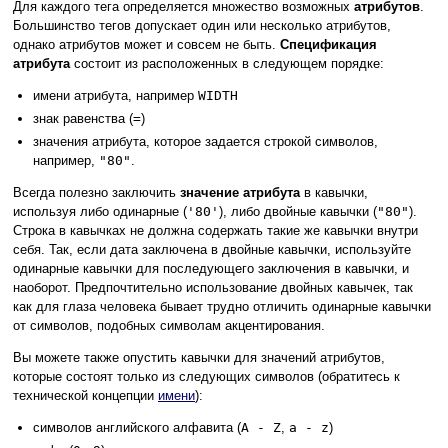
Для каждого тега определяется множество возможных
атрибутов
.
Большинство тегов допускает один или несколько атрибутов,
однако атрибутов может и совсем не быть.
Спецификация
атрибута
состоит из расположенных в следующем порядке:
имени атрибута, например
WIDTH
знак равенства (
=
)
значения атрибута, которое задается строкой символов,
например,
"80"
.
Всегда полезно заключить
значение атрибута
в кавычки,
используя либо одинарные (
'80'
), либо двойные кавычки (
"80"
).
Строка в кавычках не должна содержать такие же кавычки внутри
себя. Так, если дата заключена в двойные кавычки, используйте
одинарные кавычки для последующего заключения в кавычки, и
наоборот. Предпочтительно использование двойных кавычек, так
как для глаза человека бывает трудно отличить одинарные кавычки
от символов, подобных символам акцентирования.
Вы можете также опустить кавычки для значений атрибутов,
которые состоят только из следующих символов (обратитесь к
технической концепции
имени
):
символов английского алфавита (
A - Z
,
a - z
)