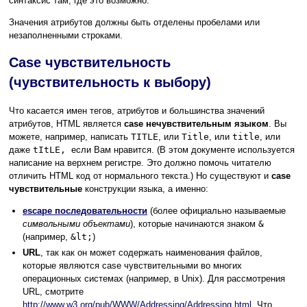
синтаксис там, где это возможно.
Значения атрибутов должны быть отделены пробелами или
незаполненными строками.
Case чувствительность
(чувствительность к выбору)
Что касается имен тегов, атрибутов и большинства значений
атрибутов, HTML является
case нечувствительным языком
. Вы
можете, например, написать
TITLE
, или
Title
, или
title
, или
даже
tItLE,
если Вам нравится. (В этом документе используется
написание на верхнем регистре. Это должно помочь читателю
отличить HTML код от нормального текста.) Но существуют и
case
чувствительные
конструкции языка, а именно:
escape последовательности
(более официально называемые
символьными объектами
), которые начинаются знаком
&
(например,
&lt;
)
URL
, так как он может содержать наименования файлов,
которые являются case чувствительными во многих
операционных системах (например, в Unix). Для рассмотрения
URL, смотрите
http://www.w3.org/pub/WWW/Addressing/Addressing.html
. Что