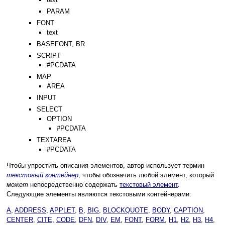
PARAM
FONT
text
BASEFONT, BR
SCRIPT
#PCDATA
MAP
AREA
INPUT
SELECT
OPTION
#PCDATA
TEXTAREA
#PCDATA
Чтобы упростить описания элементов, автор использует термин
текстовый контейнер
, чтобы обозначить любой элемент, который
может
непосредственно содержать
текстовый элемент
.
Следующие элементы являются текстовыми контейнерами:
A
,
ADDRESS
,
APPLET
,
B
,
BIG
,
BLOCKQUOTE
,
BODY
,
CAPTION
,
CENTER
,
CITE
,
CODE
,
DFN
,
DIV
,
EM
,
FONT
,
FORM
,
H1
,
H2
,
H3
,
H4
,