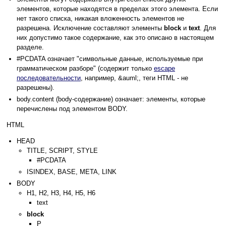
элементов, которые находятся в пределах этого элемента. Если
нет такого списка, никакая вложенность элементов не
разрешена. Исключение составляют элементы
block
и
text
. Для
них допустимо такое содержание, как это описано в настоящем
разделе.
#PCDATA означает "символьные данные, используемые при
грамматическом разборе" (содержит только
escape
последовательности
, например, &auml;, теги HTML - не
разрешены).
body.content (body-содержание) означает: элементы, которые
перечислены под элементом BODY.
HTML
HEAD
TITLE, SCRIPT, STYLE
#PCDATA
ISINDEX, BASE, META, LINK
BODY
H1, H2, H3, H4, H5, H6
text
block
P