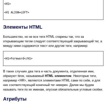
<H1>

<H1 ALIGN=LEFT>

Элементы HTML
Большинство, но не все теги HTML спарены так, что за
открывающим тегом следует соответствующий закрывающий тег, а
между ними содержится текст или другие теги, например:
<H1>Foreword</H1>

В таких случаях два тега и часть документа, отделенная ими,
образуют блок, называемый
HTML элементом
. Некоторые теги,
например <HR>, являются элементами HTML сами по себе, и для
них соответствующий конечный тег неверен. Далее мы будем
называть теги по их именам, опуская обязательные угловые скобки.
Aтрибуты