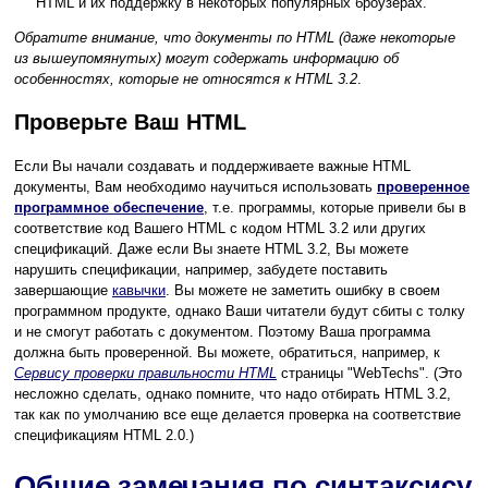
HTML и их поддержку в некоторых популярных броузерах.
Обратите внимание, что документы по HTML (даже некоторые
из вышеупомянутых) могут содержать информацию об
особенностях, которые не относятся к HTML 3.2
.
Проверьте Ваш HTML
Если Вы начали создавать и поддерживаете важные HTML
документы, Вам необходимо научиться использовать
проверенное
программное обеспечение
, т.е. программы, которые привели бы в
соответствие код Вашего HTML с кодом HTML 3.2 или других
спецификаций. Даже если Вы знаете HTML 3.2, Вы можете
нарушить спецификации, например, забудете поставить
завершающие
кавычки
. Вы можете не заметить ошибку в своем
программном продукте, однако Ваши читатели будут сбиты с толку
и не смогут работать с документом. Поэтому Ваша программа
должна быть проверенной. Вы можете, обратиться, например, к
Сервису проверки правильности HTML
страницы "WebTechs". (Это
несложно сделать, однако помните, что надо отбирать HTML 3.2,
так как по умолчанию все еще делается проверка на соответствие
спецификациям HTML 2.0.)
Общие замечания по синтаксису