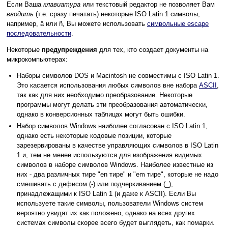
Если Ваша
клавиатура
или текстовый редактор не позволяет Вам
вводить
(т.е. сразу печатать) некоторые ISO Latin 1 символы,
например, ä или ñ, Вы можете использовать
символьные escape
последовательности
.
Некоторые
предупреждения
для тех, кто создает документы на
микрокомпьютерах:
Наборы символов DOS и Macintosh не совместимы с ISO Latin 1.
Это касается использования любых символов вне набора
ASCII
,
так как для них необходимо преобразование. Некоторые
программы могут делать эти преобразования автоматически,
однако в конверсионных таблицах могут быть ошибки.
Набор символов Windows наиболее согласован с ISO Latin 1,
однако есть некоторые кодовые позиции, которые
зарезервированы в качестве управляющих символов в ISO Latin
1 и, тем не менее используются для изображения видимых
символов в наборе символов Windows. Наиболее известные из
них - два различных тире "en тире" и "em тире", которые не надо
смешивать с дефисом (-) или подчеркиванием (_),
принадлежащими к ISO Latin 1 (и даже к ASCII). Если Вы
используете такие символы, пользователи Windows систем
вероятно увидят их как положено, однако на всех других
системах символы скорее всего будет выглядеть, как помарки.