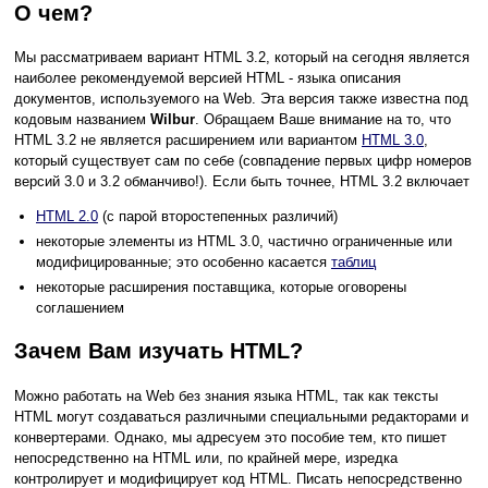
О чем?
Мы рассматриваем вариант HTML 3.2, который на сегодня является
наиболее рекомендуемой версией HTML - языка описания
документов, используемого на Web. Эта версия также известна под
кодовым названием
Wilbur
. Обращаем Ваше внимание на то, что
HTML 3.2 не является расширением или вариантом
HTML 3.0
,
который существует сам по себе (совпадение первых цифр номеров
версий 3.0 и 3.2 обманчиво!). Если быть точнее, HTML 3.2 включает
HTML 2.0
(с парой второстепенных различий)
некоторые элементы из HTML 3.0, частично ограниченные или
модифицированные; это особенно касается
таблиц
некоторые расширения поставщика, которые оговорены
соглашением
Зачем Вам изучать HTML?
Можно работать на Web без знания языка HTML, так как тексты
HTML могут создаваться различными специальными редакторами и
конвертерами. Однако, мы адресуем это пособие тем, кто пишет
непосредственно на HTML или, по крайней мере, изредка
контролирует и модифицирует код HTML. Писать непосредственно