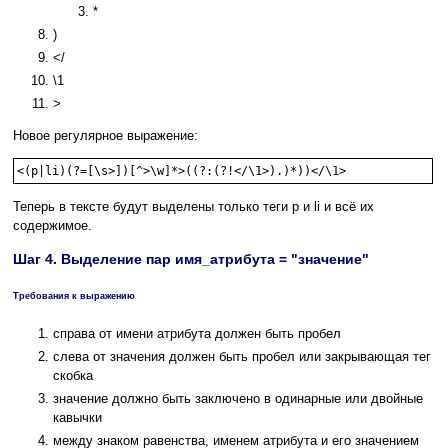
*
)
</
\1
>
Новое регулярное выражение:
<(p|li)(?=[\s>])[^>\w]*>((?:(?!</\1>).)*))</\1>
Теперь в тексте будут выделены только теги p и li и всё их
содержимое.
Шаг 4. Выделение пар имя_атрибута = "значение"
Требования к выражению
справа от имени атрибута должен быть пробел
слева от значения должен быть пробел или закрывающая тег
скобка
значение должно быть заключено в одинарные или двойные
кавычки
между знаком равенства, именем атрибута и его значением