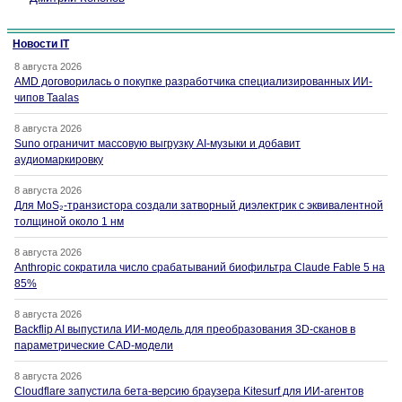
Новости IT
8 августа 2026
AMD договорилась о покупке разработчика специализированных ИИ-
чипов Taalas
8 августа 2026
Suno ограничит массовую выгрузку AI-музыки и добавит
аудиомаркировку
8 августа 2026
Для MoS₂-транзистора создали затворный диэлектрик с эквивалентной
толщиной около 1 нм
8 августа 2026
Anthropic сократила число срабатываний биофильтра Claude Fable 5 на
85%
8 августа 2026
Backflip AI выпустила ИИ-модель для преобразования 3D-сканов в
параметрические CAD-модели
8 августа 2026
Cloudflare запустила бета-версию браузера Kitesurf для ИИ-агентов