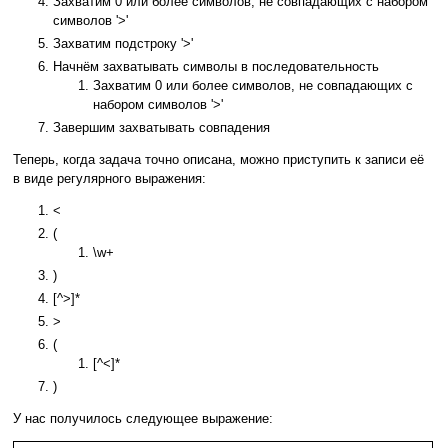
Захватим 0 или более символов, не совпадающих с набором
символов '>'
Захватим подстроку '>'
Начнём захватывать символы в последовательность
Захватим 0 или более символов, не совпадающих с
набором символов '>'
Завершим захватывать совпадения
Теперь, когда задача точно описана, можно приступить к записи её
в виде регулярного выражения:
<
(
\w+
)
[^>]*
>
(
[^<]*
)
У нас получилось следующее выражение: