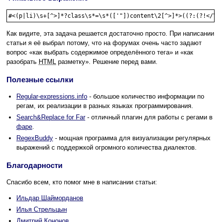
#<(p|li)\s+[^>]*?class\s*=\s*(['"])content\2[^>]*>((?:(?!</\1
Как видите, эта задача решается достаточно просто. При написании
статьи я её выбрал потому, что на форумах очень часто задают
вопрос «как выбрать содержимое определённого тега» и «как
разобрать
HTML
разметку». Решение перед вами.
Полезные ссылки
Regular-expressions.info
- большое количество информации по
регам, их реализации в разных языках программирования.
Search&Replace for Far
- отличный плагин для работы с регами в
фаре
.
RegexBuddy
- мощная программа для визуализации регулярных
выражений с поддержкой огромного количества диалектов.
Благодарности
Спасибо всем, кто помог мне в написании статьи:
Ильдар Шайморданов
Илья Cтpeльцын
Дмитрий Кононов