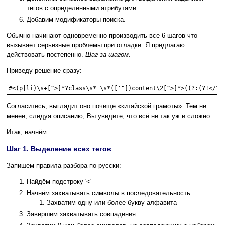
тегов с определёнными атрибутами.
Добавим модификаторы поиска.
Обычно начинают одновременно производить все 6 шагов что
вызывает серьезные проблемы при отладке. Я предлагаю
действовать постепенно.
Шаг за шагом.
Приведу решение сразу:
#<(p|li)\s+[^>]*?class\s*=\s*(['"])content\2[^>]*>((?:(?!</\1
Согласитесь, выглядит оно почище «китайской грамоты». Тем не
менее, следуя описанию, Вы увидите, что всё не так уж и сложно.
Итак, начнём:
Шаг 1. Выделение всех тегов
Запишем правила разбора по-русски:
Найдём подстроку '<'
Начнём захватывать символы в последовательность
Захватим одну или более букву алфавита
Завершим захватывать совпадения