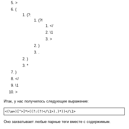
>
(
(?:
(?!
</
\1
>
)
.
)
*
)
</
\1
>
Итак, у нас получилось следующее выражение:
<(\w+)[^>]*>((?:(?!</\1>).)*))</\1>
Оно захватывает любые парные теги вместе с содержимым.