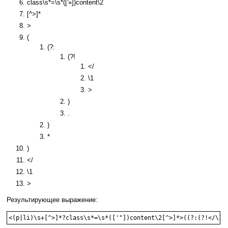
class\s*=\s*(['»])content\2
[^>]*
>
(
(?:
(?!
</
\1
>
)
.
)
*
)
</
\1
>
Результирующее выражение:
<(p|li)\s+[^>]*?class\s*=\s*(['"])content\2[^>]*>((?:(?!</\1>