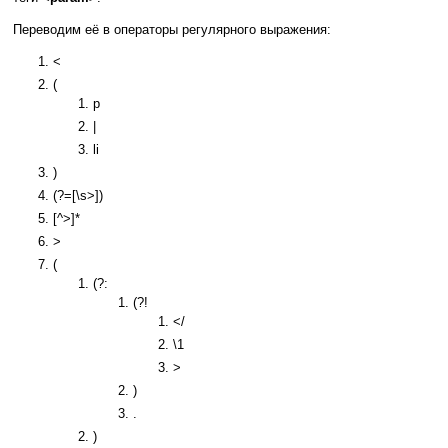
Переводим её в операторы регулярного выражения:
<
(
p
|
li
)
(?=[\s>])
[^>]*
>
(
(?:
(?!
</
\1
>
)
.
)