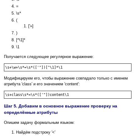
=
\s*
(
['»]
)
[^\1]*
\1
Получается следующее регулярное выражение:
\s+\w+\s*=\s*(['"])[^\1]*\1
Модифицируем его, чтобы выражение совпадало только с именем
атрибута 'class' и его значением 'content':
\s+class\s*=\s*(['"])content\1
Шаг 5. Добавим в основное выражение проверку на
определённые атрибуты
Опишем задачу формальным языком:
Найдём подстроку '<'