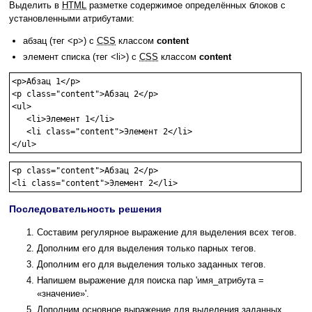
Выделить в
HTML
разметке содержимое определённых блоков с
установленными атрибутами:
абзац (тег <p>) с
CSS
классом
content
элемент списка (тег <li>) с
CSS
классом
content
<p>Абзац 1</p>

<p class="content">Абзац 2</p>

<ul>

   <li>Элемент 1</li>

   <li class="content">Элемент 2</li>

</ul>
<p class="content">Абзац 2</p>

<li class="content">Элемент 2</li>
Последовательность решения
Составим регулярное выражение для выделения всех тегов.
Дополним его для выделения только парных тегов.
Дополним его для выделения только заданных тегов.
Напишем выражение для поиска пар 'имя_атрибута =
«значение»'.
Дополним основное выражение для выделения заданных