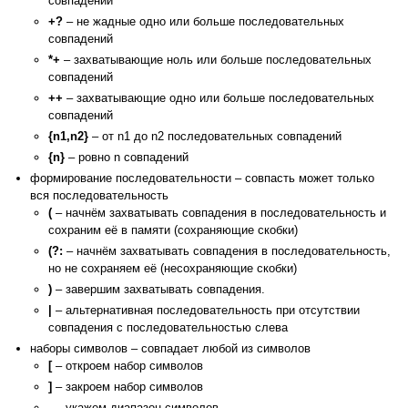
совпадений
+?
– не жадные одно или больше последовательных
совпадений
*+
– захватывающие ноль или больше последовательных
совпадений
++
– захватывающие одно или больше последовательных
совпадений
{n1,n2}
– от n1 до n2 последовательных совпадений
{n}
– ровно n совпадений
формирование последовательности – совпасть может только
вся последовательность
(
– начнём захватывать совпадения в последовательность и
сохраним её в памяти (сохраняющие скобки)
(?:
– начнём захватывать совпадения в последовательность,
но не сохраняем её (несохраняющие скобки)
)
– завершим захватывать совпадения.
|
– альтернативная последовательность при отсутствии
совпадения с последовательностью слева
наборы символов – совпадает любой из символов
[
– откроем набор символов
]
– закроем набор символов
-
– укажем диапазон символов