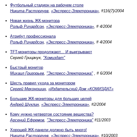
Футбольный стадион на рабочем столе
Никита Расторгуев
,
«Экспресс-Электроника»
, #116(7)/2004
Новая жизнь ЖК-монитора
Рольф Ричардсон
,
«Экспресс-Электроника»
, # 4/2004
Атрибут профессионала
Рольф Ричардсон
,
«Экспресс-Электроника»
, # 4/2004
TFT-мониторы продолжают... И выигрывают
Сергей Грицачук,
"Комиздат"
Быстрый монитор
Михаил Григорьев
,
"Экспресс-Электроника"
, # 6/2004
Шесть правил ухода за монитором
Сергей Мехоношин
,
«Издательский Дом «КОМИЗДАТ»
Большие ЖК-мониторы для больших целей
Андрей Шуклин
,
«Экспресс-Электроника»
, #2/2004
Кому нужно четвертое состояние вещества?
Арсений Ефремов
,
"Экспресс-Электроника"
#11/2003
Хорошей ЖК-панели должно быть много!
Никита Расторгуев
,
«Экспресс-Электроника»
, #10/2003