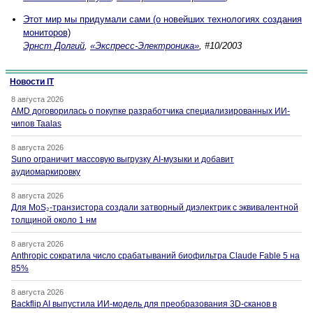
Этот мир мы придумали сами (о новейших технологиях создания
мониторов)
Эрнст Долгий
,
«Экспресс-Электроника»
, #10/2003
Новости IT
8 августа 2026
AMD договорилась о покупке разработчика специализированных ИИ-
чипов Taalas
8 августа 2026
Suno ограничит массовую выгрузку AI-музыки и добавит
аудиомаркировку
8 августа 2026
Для MoS₂-транзистора создали затворный диэлектрик с эквивалентной
толщиной около 1 нм
8 августа 2026
Anthropic сократила число срабатываний биофильтра Claude Fable 5 на
85%
8 августа 2026
Backflip AI выпустила ИИ-модель для преобразования 3D-сканов в