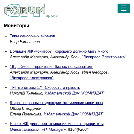
☰
архив
Мониторы
Типы сенсорных экранов
Егор Емельянов
Большие ЖК-мониторы: хорошего должно быть много
Александр Маркарян, Александр Лось
,
"Экспресс Электроника"
19 дюймов - территория бизнес-пользователя
Александр Маркарян, Александр Лось, Илья Федоров
,
"Экспресс-электроника"
TFT-мониторы 17". Скорость и яркость
Николай Ткаченко,
Издательский Дом "КОМИЗДАТ"
Широкоэкранные жидкокристаллические мониторы
Обзор 8 моделей
Елена Полонская,
Издательский Дом "КОМИЗДАТ"
Рынок ЖК-дисплеев: компании меняют приоритеты
Олеся Нагорная
,
«IT Manager»
, #16(4)/2004