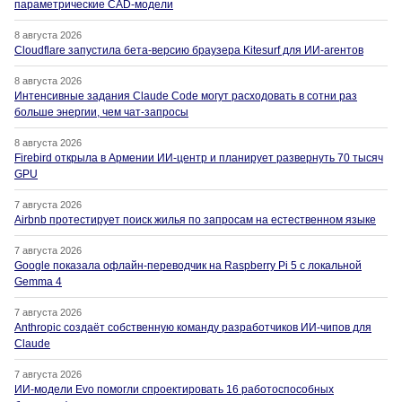
параметрические CAD-модели
8 августа 2026
Cloudflare запустила бета-версию браузера Kitesurf для ИИ-агентов
8 августа 2026
Интенсивные задания Claude Code могут расходовать в сотни раз
больше энергии, чем чат-запросы
8 августа 2026
Firebird открыла в Армении ИИ-центр и планирует развернуть 70 тысяч
GPU
7 августа 2026
Airbnb протестирует поиск жилья по запросам на естественном языке
7 августа 2026
Google показала офлайн-переводчик на Raspberry Pi 5 с локальной
Gemma 4
7 августа 2026
Anthropic создаёт собственную команду разработчиков ИИ-чипов для
Claude
7 августа 2026
ИИ-модели Evo помогли спроектировать 16 работоспособных