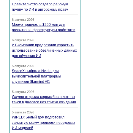
Правительство создало рабочую
группу по ИИ и авторскому праву
6 августа 2026
Moove привлекла $250 млн для
развития инфраструктуры роботакси
6 августа 2026
ИТ-компании предложили упростить
использование обезличенных данных
для обучения ИИ
5 августа 2026
SpaceX выбрала Nvidia для
вычислительной платформы
спутников Starmind AI1
5 августа 2026
Waymo открыла сервис беспилотных
такси в Далласе без списка ожидания
5 августа 2026
WIRED: Белый дом подготовил
закрытую схему проверки передовых
ИИ-моделей