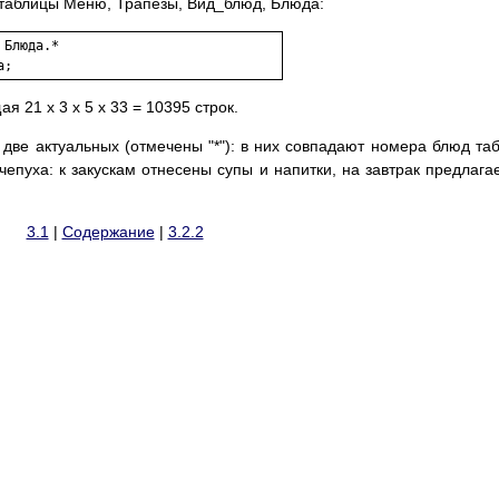
 таблицы Меню, Трапезы, Вид_блюд, Блюда:
Блюда.*

а;
я 21 х 3 х 5 х 33 = 10395 строк.
 две актуальных (отмечены "*"): в них совпадают номера блюд та
епуха: к закускам отнесены супы и напитки, на завтрак предлага
3.1
|
Содержание
|
3.2.2