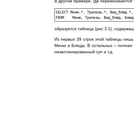
В другом примере, где перемножаются
SELECT Меню.*, Трапезы.*, Вид_блюд.*, 
FROM	Меню, Трапезы, Вид_блюд, Блюд
образуется таблица (рис 3.1), содержаща
Из первых 39 строк этой таблицы лишь
Меню и Блюда. В остальных – полная ч
незапланированный суп и т.д.