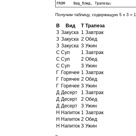
FROM	Вид_блюд, Трапезы;
Получим таблицу, содержащую 5 х 3 = 1
В
Вид
Т
Трапеза
З
Закуска
1
Завтрак
З
Закуска
2
Обед
З
Закуска
3
Ужин
С
Суп
1
Завтрак
С
Суп
2
Обед
С
Суп
3
Ужин
Г
Горячее
1
Завтрак
Г
Горячее
2
Обед
Г
Горячее
3
Ужин
Д
Десерт
1
Завтрак
Д
Десерт
2
Обед
Д
Десерт
3
Ужин
Н
Напиток
1
Завтрак
Н
Напиток
2
Обед
Н
Напиток
3
Ужин