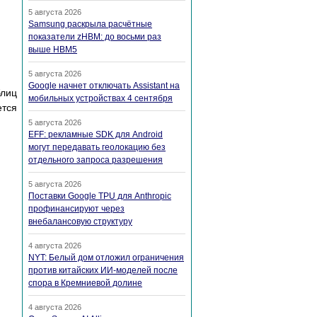
5 августа 2026
Samsung раскрыла расчётные
показатели zHBM: до восьми раз
выше HBM5
5 августа 2026
Google начнет отключать Assistant на
блиц
мобильных устройствах 4 сентября
ется
5 августа 2026
EFF: рекламные SDK для Android
могут передавать геолокацию без
отдельного запроса разрешения
5 августа 2026
Поставки Google TPU для Anthropic
профинансируют через
внебалансовую структуру
4 августа 2026
NYT: Белый дом отложил ограничения
против китайских ИИ-моделей после
спора в Кремниевой долине
4 августа 2026