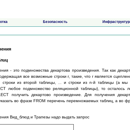
отка
Безопасность
Инфраструктур
нения
блиц
нения - это подмножества декартова произведения. Так как декар
содержащая все возможные строки r, такие, что r является сцепле
 строки из второй таблицы, ... и строки из n-й таблицы (а мы
CT любое подмножество реляционной таблицы), то осталось 
CT получить декартово произведение. Для получения декарт
 указать во фразе FROM перечень перемножаемых таблиц, а во ф
дения Вид_блюд и Трапезы надо выдать запрос