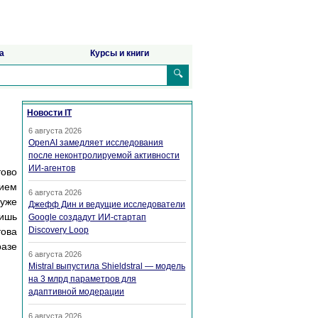
а
Курсы и книги
🔍
Новости IT
6 августа 2026
OpenAI замедляет исследования
после неконтролируемой активности
ИИ-агентов
тово
нием
6 августа 2026
 уже
Джефф Дин и ведущие исследователи
лишь
Google создадут ИИ-стартап
Discovery Loop
ова
разе
6 августа 2026
Mistral выпустила Shieldstral — модель
на 3 млрд параметров для
адаптивной модерации
6 августа 2026