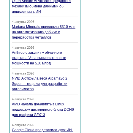
Open Secure AI Alliance предложил
механизм обмена данными об
инцидентах с ИИ
4 августа 2026
Mariana Minerals привлекла $310 млн
на автоматизацию добычи и
переработки металлов
4 августа 2026
Anthropic закупит у облачного
стартапа Volta вычислительные
мощности на $10 млрд
4 августа 2026
NVIDIA открыла веса Alpamayo 2
Super — модели для разработки
автопилотов
4 августа 2026
AMD начала добавлять в Linux
поддержку дисплейного блока DCN6
для графики GFX13
4 августа 2026
Google Cloud представила двух ИИ-