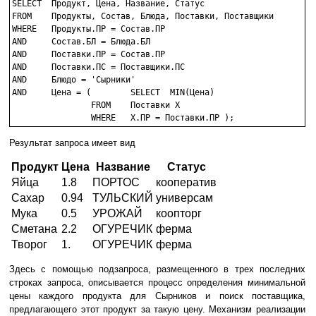
SELECT	Продукт, Цена, Название, Статус

FROM	Продукты, Состав, Блюда, Поставки, Поставщики

WHERE	Продукты.ПР = Состав.ПР

AND	Состав.БЛ = Блюда.БЛ

AND	Поставки.ПР = Состав.ПР

AND	Поставки.ПС = Поставщики.ПС

AND	Блюдо = 'Сырники'

AND	Цена = (	SELECT	MIN(Цена)

		FROM	Поставки X

		WHERE	X.ПР = Поставки.ПР );
Результат запроса имеет вид
Продукт
Цена
Название
Статус
Яйца
1.8
ПОРТОС
кооператив
Сахар
0.94
ТУЛЬСКИЙ
универсам
Мука
0.5
УРОЖАЙ
коопторг
Сметана
2.2
ОГУРЕЧИК
ферма
Творог
1.
ОГУРЕЧИК
ферма
Здесь с помощью подзапроса, размещенного в трех последних
строках запроса, описывается процесс определения минимальной
цены каждого продукта для Сырников и поиск поставщика,
предлагающего этот продукт за такую цену. Механизм реализации