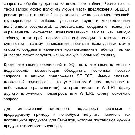
запрос на обработку данных из нескольких таблиц. Кроме того, в
такой запрос можно включить любые части предложения SELECT,
рассмотренные в главе 2 (выражения с использованием функций,
группирование с отбором указанных групп и упорядочением
полученного результата). Следовательно, соединения позволяют
обрабатывать множество взаимосвязанных таблиц как единую
таблицу, в которой перемешана информация о многих типах
сущностей. Поэтому начинающий проектант базы данных может
спокойно создавать маленькие нормализованные таблицы, так как
он всегда может получить из них любую "большую" таблицу.
Кроме механизма соединений в SQL есть механизм вложенных
подзапросов, позволяющий объединить несколько простых
запросов в едином предложении SELECT. Иными словами,
вложенный подзапрос - это уже знакомый нам подзапрос (с
небольшими огра-ничениями), который вложен в WHERE фразу
другого вложенного подзапроса или WHERE фразу основного
запроса.
Для иллюстрации вложенного подзапроса вернемся к
предыдущему примеру и попробуем получить перечень тех
поставщиков продуктов для Сырников, которые поставляют нужные
продукты за минимальную цену.