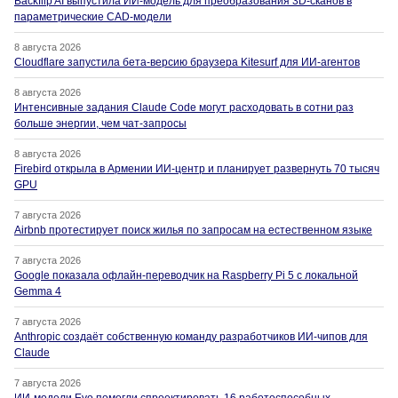
Backflip AI выпустила ИИ-модель для преобразования 3D-сканов в
параметрические CAD-модели
8 августа 2026
Cloudflare запустила бета-версию браузера Kitesurf для ИИ-агентов
8 августа 2026
Интенсивные задания Claude Code могут расходовать в сотни раз
больше энергии, чем чат-запросы
8 августа 2026
Firebird открыла в Армении ИИ-центр и планирует развернуть 70 тысяч
GPU
7 августа 2026
Airbnb протестирует поиск жилья по запросам на естественном языке
7 августа 2026
Google показала офлайн-переводчик на Raspberry Pi 5 с локальной
Gemma 4
7 августа 2026
Anthropic создаёт собственную команду разработчиков ИИ-чипов для
Claude
7 августа 2026