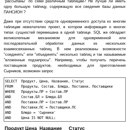
"рассыпаны" по семи различным таблицам? Не лучше ли иметь
одну большую таблицу, содержащую все сведения базы данных
ПАНСИОН ?
Даже при отсутствии средств одновременного доступа ко многим
таблицам нежелателен проект, в котором информация о многих
типах сущностей перемешана в одной таблице. SQL же обладает
великолепным механизмом для одновременной или
последовательной обработки данных из нескольких
взаимосвязанных таблиц. В нем реализованы возможности
"соединять" или "объединять" несколько таблиц и так называемые
"вложенные подзапросы". Например, чтобы получить перечень
поставщиков продуктов, необходимых для приготовления
Сырников, возможен запрос
SELECT	Продукт, Цена, Название, Статус

FROM	Продукты, Состав, Блюда, Поставки, Поставщики

WHERE	Продукты.ПР = Состав.ПР

AND	Состав.БЛ = Блюда.БЛ

AND	Поставки.ПР = Состав.ПР

AND	Поставки.ПС = Поставщики.ПС

AND	Блюдо = 'Сырники'

AND	Цена IS NOT NULL;
Продукт
Цена
Название
Статус