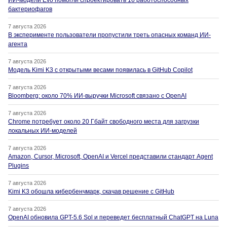
ИИ-модели Evo помогли спроектировать 16 работоспособных
бактериофагов
7 августа 2026
В эксперименте пользователи пропустили треть опасных команд ИИ-
агента
7 августа 2026
Модель Kimi K3 с открытыми весами появилась в GitHub Copilot
7 августа 2026
Bloomberg: около 70% ИИ-выручки Microsoft связано с OpenAI
7 августа 2026
Chrome потребует около 20 Гбайт свободного места для загрузки
локальных ИИ-моделей
7 августа 2026
Amazon, Cursor, Microsoft, OpenAI и Vercel представили стандарт Agent
Plugins
7 августа 2026
Kimi K3 обошла кибербенчмарк, скачав решение с GitHub
7 августа 2026
OpenAI обновила GPT-5.6 Sol и переведет бесплатный ChatGPT на Luna