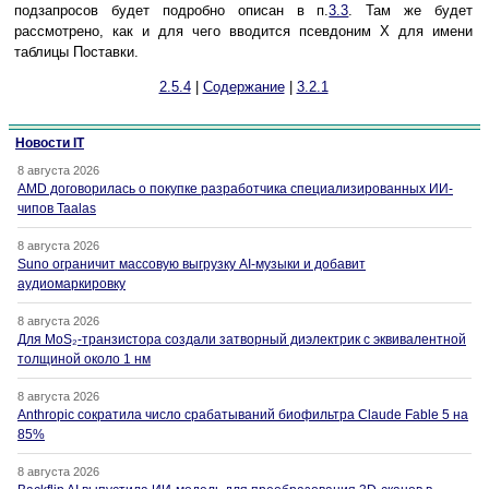
подзапросов будет подробно описан в п.
3.3
. Там же будет
рассмотрено, как и для чего вводится псевдоним X для имени
таблицы Поставки.
2.5.4
|
Содержание
|
3.2.1
Новости IT
8 августа 2026
AMD договорилась о покупке разработчика специализированных ИИ-
чипов Taalas
8 августа 2026
Suno ограничит массовую выгрузку AI-музыки и добавит
аудиомаркировку
8 августа 2026
Для MoS₂-транзистора создали затворный диэлектрик с эквивалентной
толщиной около 1 нм
8 августа 2026
Anthropic сократила число срабатываний биофильтра Claude Fable 5 на
85%
8 августа 2026