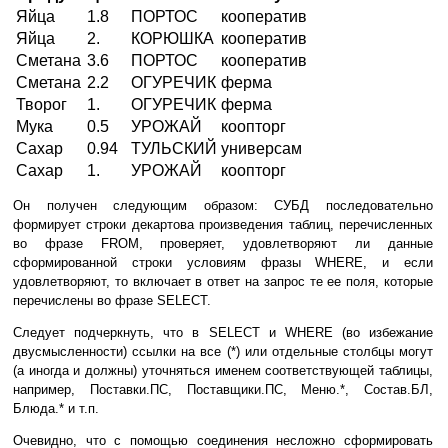
Яйца
1.8
ПОРТОС
кооператив
Яйца
2.
КОРЮШКА
кооператив
Сметана
3.6
ПОРТОС
кооператив
Сметана
2.2
ОГУРЕЧИК
ферма
Творог
1.
ОГУРЕЧИК
ферма
Мука
0.5
УРОЖАЙ
коопторг
Сахар
0.94
ТУЛЬСКИЙ
универсам
Сахар
1.
УРОЖАЙ
коопторг
Он получен следующим образом: СУБД последовательно
формирует строки декартова произведения таблиц, перечисленных
во фразе FROM, проверяет, удовлетворяют ли данные
сформированной строки условиям фразы WHERE, и если
удовлетворяют, то включает в ответ на запрос те ее поля, которые
перечислены во фразе SELECT.
Следует подчеркнуть, что в SELECT и WHERE (во избежание
двусмысленности) ссылки на все (*) или отдельные столбцы могут
(а иногда и должны) уточняться именем соответствующей таблицы,
например, Поставки.ПС, Поставщики.ПС, Меню.*, Состав.БЛ,
Блюда.* и т.п.
Очевидно, что с помощью соединения несложно сформировать