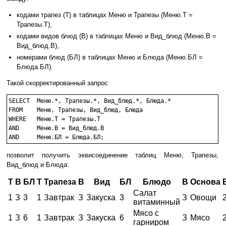
кодами трапез (Т) в таблицах Меню и Трапезы (Меню.Т =
Трапезы.Т),
кодами видов блюд (В) в таблицах Меню и Вид_блюд (Меню.В =
Вид_блюд.В),
номерами блюд (БЛ) в таблицах Меню и Блюда (Меню.БЛ =
Блюда.БЛ).
Такой скорректированный запрос
SELECT	Меню.*, Трапезы.*, Вид_блюд.*, Блюда.*

FROM	Меню, Трапезы, Вид_блюд, Блюда

WHERE	Меню.Т = Трапезы.Т

AND	Меню.В = Вид_блюд.В

AND	Меню.БЛ = Блюда.БЛ;
позволит получить эквисоединение таблиц Меню, Трапезы,
Вид_блюд и Блюда:
Т
В
БЛ
Т
Трапеза
В
Вид
БЛ
Блюдо
В
Основа
Салат
1
З
3
1
Завтрак
З
Закуска
3
З
Овощи
витаминный
Мясо с
1
З
6
1
Завтрак
З
Закуска
6
З
Мясо
гарниром