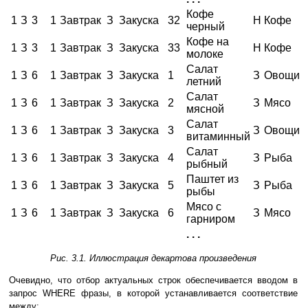
Кофе
1
З
3
1
Завтрак
З
Закуска
32
Н
Кофе
черный
Кофе на
1
З
3
1
Завтрак
З
Закуска
33
Н
Кофе
молоке
Салат
1
З
6
1
Завтрак
З
Закуска
1
З
Овощи
летний
Салат
1
З
6
1
Завтрак
З
Закуска
2
З
Мясо
мясной
Салат
1
З
6
1
Завтрак
З
Закуска
3
З
Овощи
витаминный
Салат
1
З
6
1
Завтрак
З
Закуска
4
З
Рыба
рыбный
Паштет из
1
З
6
1
Завтрак
З
Закуска
5
З
Рыба
рыбы
Мясо с
1
З
6
1
Завтрак
З
Закуска
6
З
Мясо
гарниром
. . .
Рис. 3.1. Иллюстрация декартова произведения
Очевидно, что отбор актуальных строк обеспечивается вводом в
запрос WHERE фразы, в которой устанавливается соответствие
между: