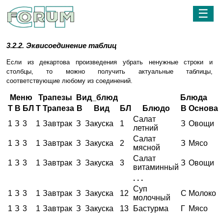
☰
3.2.2. Эквисоединение таблиц
Если из декартова произведения убрать ненужные строки и
столбцы, то можно получить актуальные таблицы,
соответствующие любому из соединений.
Меню
Трапезы
Вид_блюд
Блюда
Т
В
БЛ
Т
Трапеза
В
Вид
БЛ
Блюдо
В
Основа
Салат
1
З
3
1
Завтрак
З
Закуска
1
З
Овощи
летний
Салат
1
З
3
1
Завтрак
З
Закуска
2
З
Мясо
мясной
Салат
1
З
3
1
Завтрак
З
Закуска
3
З
Овощи
витаминный
. . .
Суп
1
З
3
1
Завтрак
З
Закуска
12
С
Молоко
молочный
1
З
3
1
Завтрак
З
Закуска
13
Бастурма
Г
Мясо
. . .