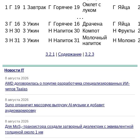
Омлет с
1
Г
19
1
Завтрак
Г
Горячее
19
Г
Яйца
луком
. . .
3
Г
16
3
Ужин
Г
Горячее
16
Драчена
Г
Яйца
3
Н
30
3
Ужин
Н
Напиток
30
Компот
Н
Фрукты
Молочный
3
Н
31
3
Ужин
Н
Напиток
31
Н
Молоко
напиток
3.2.1
|
Содержание
|
3.2.3
Новости IT
8 августа 2026
AMD договорилась о покупке разработчика специализированных ИИ-
чипов Taalas
8 августа 2026
Suno ограничит массовую выгрузку AI-музыки и добавит
аудиомаркировку
8 августа 2026
Для MoS₂-транзистора создали затворный диэлектрик с эквивалентной
толщиной около 1 нм