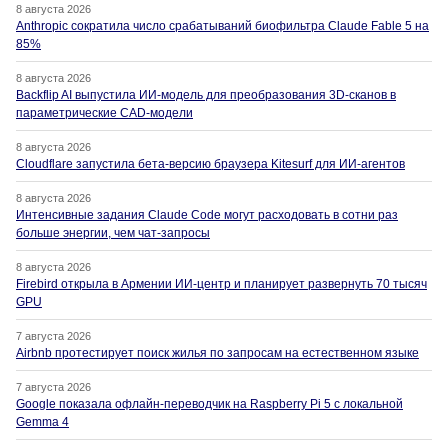
8 августа 2026
Anthropic сократила число срабатываний биофильтра Claude Fable 5 на
85%
8 августа 2026
Backflip AI выпустила ИИ-модель для преобразования 3D-сканов в
параметрические CAD-модели
8 августа 2026
Cloudflare запустила бета-версию браузера Kitesurf для ИИ-агентов
8 августа 2026
Интенсивные задания Claude Code могут расходовать в сотни раз
больше энергии, чем чат-запросы
8 августа 2026
Firebird открыла в Армении ИИ-центр и планирует развернуть 70 тысяч
GPU
7 августа 2026
Airbnb протестирует поиск жилья по запросам на естественном языке
7 августа 2026
Google показала офлайн-переводчик на Raspberry Pi 5 с локальной
Gemma 4