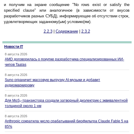
и получим на экране сообщение "No rows exist or satisfy the
specified clause" или аналогичное (в зависимости от вкусов
разработчиков разных СУБД), информирующее об отсутствии строк,
удовлетворяющих заданному(ым) условию(ям).
2.2.3
|
Содержание
|
2.3.2
Новости IT
8 августа 2026
AMD договорилась о покупке разработчика специализированных ИИ-
чипов Taalas
8 августа 2026
Suno ограничит массовую выгрузку AI-музыки и добавит
аудиомаркировку
8 августа 2026
Для MoS₂-транзистора создали затворный диэлектрик с эквивалентной
толщиной около 1 нм
8 августа 2026
Anthropic сократила число срабатываний биофильтра Claude Fable 5 на
85%