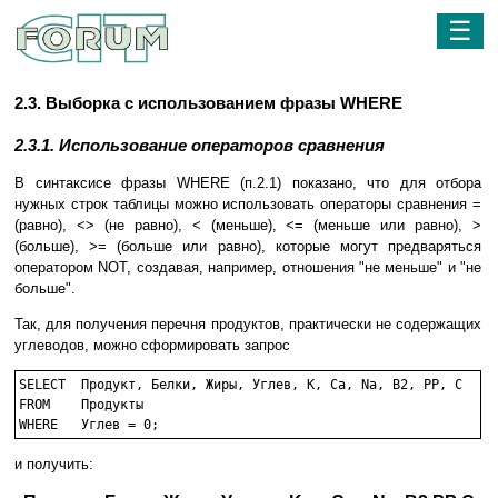
☰
2.3. Выборка c использованием фразы WHERE
2.3.1. Использование операторов сравнения
В синтаксисе фразы WHERE (п.2.1) показано, что для отбора
нужных строк таблицы можно использовать операторы сравнения =
(равно), <> (не равно), < (меньше), <= (меньше или равно), >
(больше), >= (больше или равно), которые могут предваряться
оператором NOT, создавая, например, отношения "не меньше" и "не
больше".
Так, для получения перечня продуктов, практически не содержащих
углеводов, можно сформировать запрос
SELECT	Продукт, Белки, Жиры, Углев, K, Ca, Na, B2, PP, C 

FROM	Продукты

WHERE 	Углев = 0;
и получить: