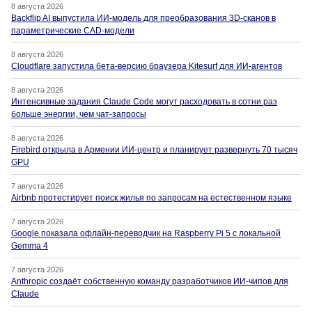
8 августа 2026
Backflip AI выпустила ИИ-модель для преобразования 3D-сканов в
параметрические CAD-модели
8 августа 2026
Cloudflare запустила бета-версию браузера Kitesurf для ИИ-агентов
8 августа 2026
Интенсивные задания Claude Code могут расходовать в сотни раз
больше энергии, чем чат-запросы
8 августа 2026
Firebird открыла в Армении ИИ-центр и планирует развернуть 70 тысяч
GPU
7 августа 2026
Airbnb протестирует поиск жилья по запросам на естественном языке
7 августа 2026
Google показала офлайн-переводчик на Raspberry Pi 5 с локальной
Gemma 4
7 августа 2026
Anthropic создаёт собственную команду разработчиков ИИ-чипов для
Claude