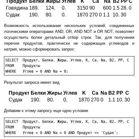
Продукт
Белки
Жиры
Углев
K
Ca
Na
B2
PP
C
Говядина
189.
124.
0.
3150
90
600
1.5
28.
0
Судак
190.
80.
0.
1870
270 0
1.1
10.
30
Возможность использования нескольких условий, соединенных
логическими операторами AND, OR, AND NOT и OR NOT, позволяет
осуществить более детальный отбор строк. Так, для получения
перечня продуктов, практически не содержащих углеводов и
натрия, можно сформировать запрос:
SELECT	Продукт, Белки, Жиры, Углев, K, Ca, Na, B2, PP, C 

FROM	Продукты

WHERE	Углев = 0 AND Na = 0;
Результат запроса имеет вид
Продукт
Белки
Жиры
Углев
K
Ca
Na
B2
PP
C
Судак
190.
80.
0.
1870
270
0
1.1
10.
30
Добавим к этому запросу еще одно условие
SELECT	Продукт, Белки, Жиры, Углев, K, Ca, Na, B2, PP, C 

FROM	Продукты

WHERE	Углев = 0 AND Na = 0 AND Продукт <> 'Судак';