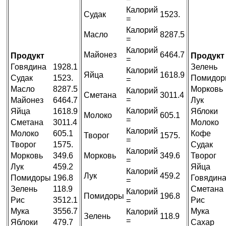
Калорий
Судак
1523.
=
Калорий
Масло
8287.5
=
Калорий
Майонез
6464.7
Продукт
Продукт
=
Говядина
1928.1
Зелень
Калорий
Яйца
1618.9
Судак
1523.
Помидор
=
Масло
8287.5
Морковь
Калорий
Сметана
3011.4
=
Майонез
6464.7
Лук
Калорий
Яйца
1618.9
Яблоки
Молоко
605.1
=
Сметана
3011.4
Молоко
Калорий
Молоко
605.1
Кофе
Творог
1575.
=
Творог
1575.
Судак
Калорий
Морковь
349.6
Морковь
349.6
Творог
=
Лук
459.2
Яйца
Калорий
Лук
459.2
Помидоры
196.8
Говядин
=
Зелень
118.9
Сметана
Калорий
Помидоры
196.8
Рис
3512.1
Рис
=
Мука
3556.7
Мука
Калорий
Зелень
118.9
=
Яблоки
479.7
Сахар