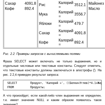
Калорий
Сахар
4091.8
Майонез
Рис
3512.1
=
Кофе
892.4
Масло
Калорий
Мука
3556.7
=
Калорий
Яблоки
479.7
=
Калорий
Сахар
4091.8
=
Калорий
Кофе
892.4
=
Рис. 2.2. Примеры запросов с вычисляемыми полями
Фраза SELECT может включать не только выражения, но и
отдельные числовые или текстовые константы. Следует отметить,
что текстовые константы должны заключаться в апострофы ('). На
рис. 2.2,б приведен результат запроса:
  SELECT	Продукт, 'Калорий =', ((Белки+Углев)*4.1+Жиры *9.3)

  FROM		Продукты;
А что произойдет, если какой-либо член выражения не определен,
т.е. имеет значение NULL и каким образом появилось такое
значение?