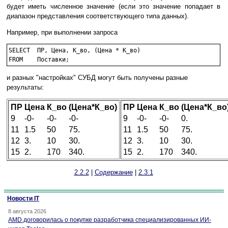
будет иметь численное значение (если это значение попадает в
диапазон представления соответствующего типа данных).
Например, при выполнении запроса
SELECT	ПР, Цена, К_во, (Цена * К_во)

FROM	Поставки;
и разных "настройках" СУБД могут быть получены разные
результаты:
ПР
Цена
К_во
(Цена*К_во)
ПР
Цена
К_во
(Цена*К_во
9
-0-
-0-
-0-
9
-0-
-0-
0.
11
1.5
50
75.
11
1.5
50
75.
12
3.
10
30.
12
3.
10
30.
15
2.
170
340.
15
2.
170
340.
2.2.2
|
Содержание
|
2.3.1
Новости IT
8 августа 2026
AMD договорилась о покупке разработчика специализированных ИИ-