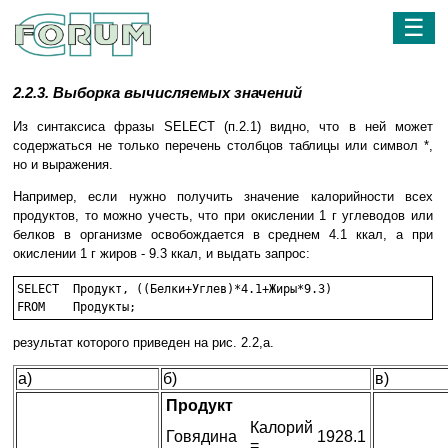
☰
2.2.3. Выборка вычисляемых значений
Из синтаксиса фразы SELECT (п.2.1) видно, что в ней может
содержаться не только перечень столбцов таблицы или символ *,
но и выражения.
Например, если нужно получить значение калорийности всех
продуктов, то можно учесть, что при окислении 1 г углеводов или
белков в организме освобождается в среднем 4.1 ккал, а при
окислении 1 г жиров - 9.3 ккал, и выдать запрос:
SELECT	Продукт, ((Белки+Углев)*4.1+Жиры*9.3)

FROM	Продукты;
результат которого приведен на рис. 2.2,а.
а)
б)
в)
Продукт
Калорий
Говядина
1928.1
=