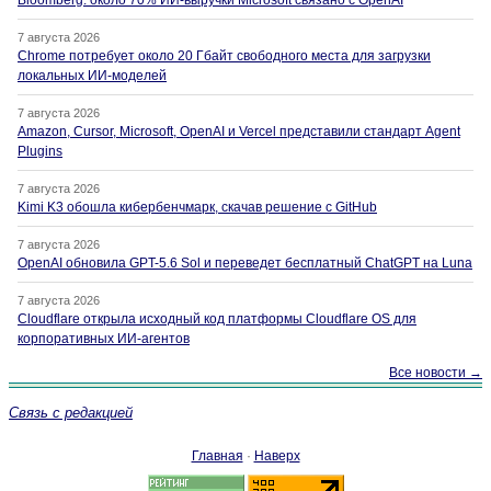
Bloomberg: около 70% ИИ-выручки Microsoft связано с OpenAI
7 августа 2026
Chrome потребует около 20 Гбайт свободного места для загрузки
локальных ИИ-моделей
7 августа 2026
Amazon, Cursor, Microsoft, OpenAI и Vercel представили стандарт Agent
Plugins
7 августа 2026
Kimi K3 обошла кибербенчмарк, скачав решение с GitHub
7 августа 2026
OpenAI обновила GPT-5.6 Sol и переведет бесплатный ChatGPT на Luna
7 августа 2026
Cloudflare открыла исходный код платформы Cloudflare OS для
корпоративных ИИ-агентов
Все новости →
Связь с редакцией
Главная
·
Наверх