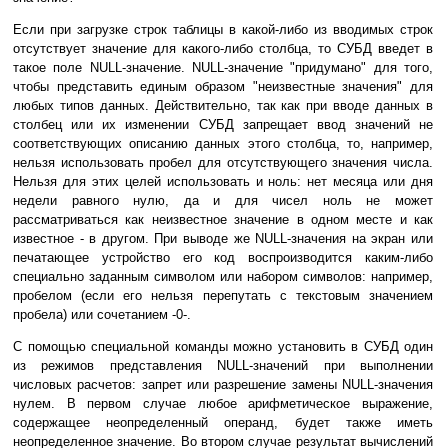
Если при загрузке строк таблицы в какой-либо из вводимых строк
отсутствует значение для какого-либо столбца, то СУБД введет в
такое поле NULL-значение. NULL-значение "придумано" для того,
чтобы представить единым образом "неизвестные значения" для
любых типов данных. Действительно, так как при вводе данных в
столбец или их изменении СУБД запрещает ввод значений не
соответствующих описанию данных этого столбца, то, например,
нельзя использовать пробел для отсутствующего значения числа.
Нельзя для этих целей использовать и ноль: нет месяца или дня
недели равного нулю, да и для чисел ноль не может
рассматриваться как неизвестное значение в одном месте и как
известное - в другом. При выводе же NULL-значения на экран или
печатающее устройство его код воспроизводится каким-либо
специально заданным символом или набором символов: например,
пробелом (если его нельзя перепутать с текстовым значением
пробела) или сочетанием -0-.
С помощью специальной команды можно установить в СУБД один
из режимов представления NULL-значений при выполнении
числовых расчетов: запрет или разрешение замены NULL-значения
нулем. В первом случае любое арифметическое выражение,
содержащее неопределенный операнд, будет также иметь
неопределенное значение. Во втором случае результат вычислений