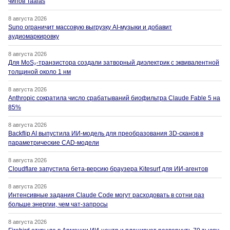
чипов Taalas
8 августа 2026
Suno ограничит массовую выгрузку AI-музыки и добавит
аудиомаркировку
8 августа 2026
Для MoS₂-транзистора создали затворный диэлектрик с эквивалентной
толщиной около 1 нм
8 августа 2026
Anthropic сократила число срабатываний биофильтра Claude Fable 5 на
85%
8 августа 2026
Backflip AI выпустила ИИ-модель для преобразования 3D-сканов в
параметрические CAD-модели
8 августа 2026
Cloudflare запустила бета-версию браузера Kitesurf для ИИ-агентов
8 августа 2026
Интенсивные задания Claude Code могут расходовать в сотни раз
больше энергии, чем чат-запросы
8 августа 2026