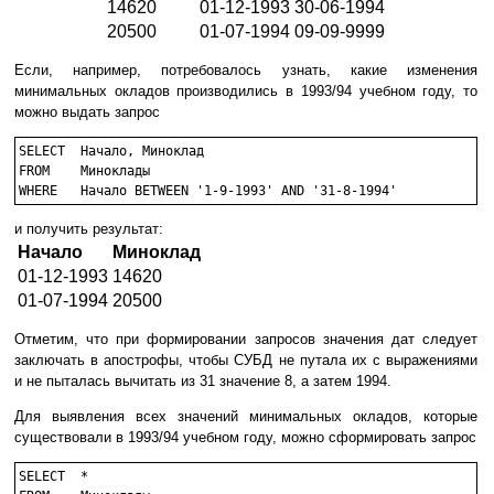
14620
01-12-1993
30-06-1994
20500
01-07-1994
09-09-9999
Если, например, потребовалось узнать, какие изменения
минимальных окладов производились в 1993/94 учебном году, то
можно выдать запрос
SELECT	Начало, Миноклад

FROM	Миноклады

WHERE	Начало BETWEEN '1-9-1993' AND '31-8-1994'
и получить результат:
Начало
Миноклад
01-12-1993
14620
01-07-1994
20500
Отметим, что при формировании запросов значения дат следует
заключать в апострофы, чтобы СУБД не путала их с выражениями
и не пыталась вычитать из 31 значение 8, а затем 1994.
Для выявления всех значений минимальных окладов, которые
существовали в 1993/94 учебном году, можно сформировать запрос
SELECT	*
