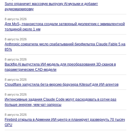
Suno ограничит массовую выгрузку AI-музыки и добавит
аудиомаркировку
8 августа 2026
Для MoS₂-транзистора создали затворный диэлектрик с эквивалентной
толщиной около 1 нм
8 августа 2026
Anthropic сократила число срабатываний биофильтра Claude Fable 5 на
85%
8 августа 2026
Backflip AI выпустила ИИ-модель для преобразования 3D-сканов в
параметрические CAD-модели
8 августа 2026
Cloudflare запустила бета-версию браузера Kitesurf для ИИ-агентов
8 августа 2026
Интенсивные задания Claude Code могут расходовать в сотни раз
больше энергии, чем чат-запросы
8 августа 2026
Firebird открыла в Армении ИИ-центр и планирует развернуть 70 тысяч
GPU