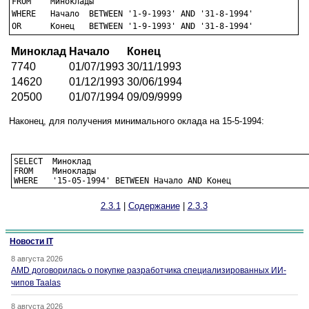
FROM	Миноклады

WHERE	Начало	BETWEEN '1-9-1993' AND '31-8-1994'

OR	Конец 	BETWEEN '1-9-1993' AND '31-8-1994'
Миноклад
Начало
Конец
7740
01/07/1993
30/11/1993
14620
01/12/1993
30/06/1994
20500
01/07/1994
09/09/9999
Наконец, для получения минимального оклада на 15-5-1994:
SELECT	Миноклад

FROM	Миноклады

WHERE	'15-05-1994' BETWEEN Начало AND Конец
2.3.1
|
Содержание
|
2.3.3
Новости IT
8 августа 2026
AMD договорилась о покупке разработчика специализированных ИИ-
чипов Taalas
8 августа 2026