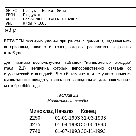
SELECT	Продукт, Белки, Жиры

FROM	Продукты	

WHERE	Белки NOT BETWEEN 10 AND 50	

AND	Жиры > 100;
Яйца
BETWEEN особенно удобен при работе с данными, задаваемыми
интервалами, начало и конец которых расположен в разных
столбцах.
Для примера воспользуемся таблицей "минимальных окладов"
(табл. 2.1), величина которых непосредственно связана со
студенческой стипендией. В этой таблице для текущего значения
минимального оклада установлена запредельная дата окончания 9
сентября 9999 года.
Таблица 2.1
Минимальные оклады
Миноклад
Начало
Конец
2250
01-01-1993
31-03-1993
4275
01-04-1993
30-06-1993
7740
01-07-1993
30-11-1993