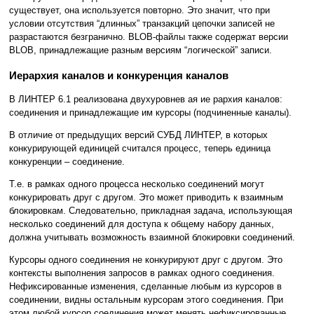
существует, она используется повторно. Это значит, что при
условии отсутствия “длинных” транзакций цепочки записей не
разрастаются безгранично. BLOB-файлы также содержат версии
BLOB, принадлежащие разным версиям “логической” записи.
Иерархия каналов и конкуренция каналов
В ЛИНТЕР 6.1 реализована двухуровнев ая ие рархия каналов:
соединения и принадлежащие им курсоры (подчиненные каналы).
В отличие от предыдущих версий СУБД ЛИНТЕР, в которых
конкурирующей единицей считался процесс, теперь единица
конкуренции – соединение.
Т.е. в рамках одного процесса несколько соединений могут
конкурировать друг с другом. Это может приводить к взаимным
блокировкам. Следовательно, прикладная задача, использующая
несколько соединений для доступа к общему набору данных,
должна учитывать возможность взаимной блокировки соединений.
Курсоры одного соединения не конкурируют друг с другом. Это
контексты выполнения запросов в рамках одного соединения.
Нефиксированные изменения, сделанные любым из курсоров в
соединении, видны остальным курсорам этого соединения. При
этом любой курсор соединения может менять нефиксированные