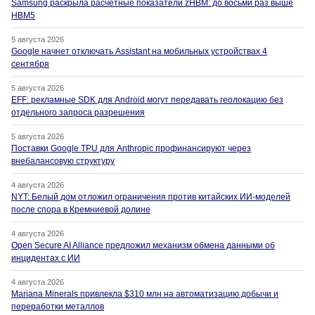
Samsung раскрыла расчётные показатели zHBM: до восьми раз выше
HBM5
5 августа 2026
Google начнет отключать Assistant на мобильных устройствах 4
сентября
5 августа 2026
EFF: рекламные SDK для Android могут передавать геолокацию без
отдельного запроса разрешения
5 августа 2026
Поставки Google TPU для Anthropic профинансируют через
внебалансовую структуру
4 августа 2026
NYT: Белый дом отложил ограничения против китайских ИИ-моделей
после спора в Кремниевой долине
4 августа 2026
Open Secure AI Alliance предложил механизм обмена данными об
инцидентах с ИИ
4 августа 2026
Mariana Minerals привлекла $310 млн на автоматизацию добычи и
переработки металлов