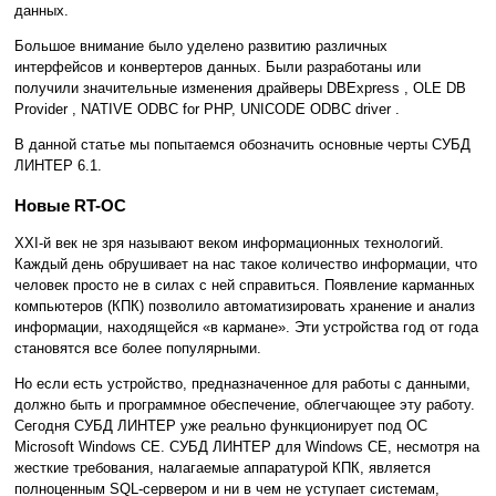
данных.
Большое внимание было уделено развитию различных
интерфейсов и конвертеров данных. Были разработаны или
получили значительные изменения драйверы DBExpress , OLE DB
Provider , NATIVE ODBC for PHP, UNICODE ODBC driver .
В данной статье мы попытаемся обозначить основные черты СУБД
ЛИНТЕР 6.1.
Новые RT-OC
XXI-й век не зря называют веком информационных технологий.
Каждый день обрушивает на нас такое количество информации, что
человек просто не в силах с ней справиться. Появление карманных
компьютеров (КПК) позволило автоматизировать хранение и анализ
информации, находящейся «в кармане». Эти устройства год от года
становятся все более популярными.
Но если есть устройство, предназначенное для работы с данными,
должно быть и программное обеспечение, облегчающее эту работу.
Сегодня СУБД ЛИНТЕР уже реально функционирует под ОС
Microsoft Windows CE. СУБД ЛИНТЕР для Windows CE, несмотря на
жесткие требования, налагаемые аппаратурой КПК, является
полноценным SQL-сервером и ни в чем не уступает системам,