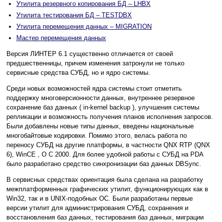
Утилита резервного копирования БД – LHBX
Утилита тестирования БД – TESTDBX
Утилита перемещения данных – MIGRATION
Мастер перемещения данных
Версия ЛИНТЕР 6.1 существенно отличается от своей
предшественницы, причем изменения затронули не только
сервисные средства СУБД, но и ядро системы.
Среди новых возможностей ядра системы стоит отметить
поддержку многоверсионности данных, внутреннее резервное
сохранение баз данных ( in-kernel backup ), улучшения системы
репликации и возможность получения планов исполнения запросов.
Были добавлены новые типы данных, введены национальные
многобайтовые кодировки. Помимо этого, велась работа по
переносу СУБД на другие платформы, в частности QNX RTP (QNX
6), WinCE , O С 2000. Для более удобной работы с СУБД на PDA
было разработано средство синхронизации баз данных DBSync.
В сервисных средствах ориентация была сделана на разработку
межплатформенных графических утилит, функционирующих как в
Win32, так и в UNIX-подобных ОС. Были разработаны первые
версии утилит для администрирования СУБД, сохранения и
восстановления баз данных, тестирования баз данных, миграции