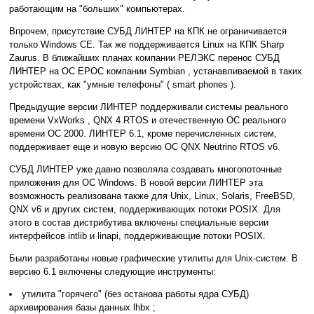
работающим на "больших" компьютерах.
Впрочем, присутствие СУБД ЛИНТЕР на КПК не ограничивается
только Windows CE. Так же поддерживается Linux на КПК Sharp
Zaurus. В ближайших планах компании РЕЛЭКС перенос СУБД
ЛИНТЕР на ОС EPOC компании Symbian , устанавливаемой в таких
устройствах, как "умные телефоны" ( smart phones ).
Предыдущие версии ЛИНТЕР поддерживали системы реального
времени VxWorks , QNX 4 RTOS и отечественную ОС реального
времени ОС 2000. ЛИНТЕР 6.1, кроме перечисленных систем,
поддерживает еще и новую версию ОС QNX Neutrino RTOS v6.
СУБД ЛИНТЕР уже давно позволяла создавать многопоточные
приложения для ОС Windows. В новой версии ЛИНТЕР эта
возможность реализована также для Unix, Linux, Solaris, FreeBSD,
QNX v6 и других систем, поддерживающих потоки POSIX. Для
этого в состав дистрибутива включены специальные версии
интерфейсов intlib и linapi, поддерживающие потоки POSIX.
Были разработаны новые графические утилиты для Unix-систем. В
версию 6.1 включены следующие инструменты:
утилита "горячего" (без останова работы ядра СУБД)
архивирования базы данных lhbx ;