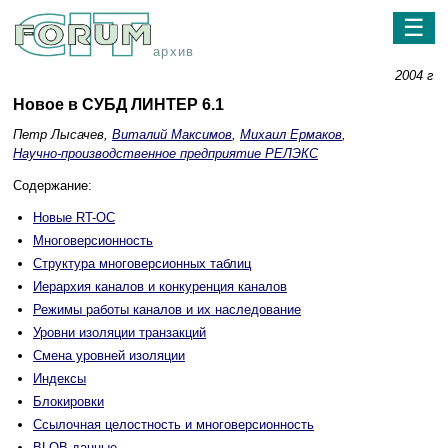
☰
архив
2004 г
Новое в СУБД ЛИНТЕР 6.1
Петр Лысачев,
Виталий Максимов
,
Михаил Ермаков
,
Научно-производственное предприятие РЕЛЭКС
Содержание:
Новые RT-OC
Многоверсионность
Структура многоверсионных таблиц
Иерархия каналов и конкуренция каналов
Режимы работы каналов и их наследование
Уровни изоляции транзакций
Смена уровней изоляции
Индексы
Блокировки
Ссылочная целостность и многоверсионность
BLOB-данные