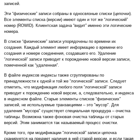
записей.
Эти “физические” записи собраны в односвязные списки (цепочки).
Все элементы списка (версии) имеют один и тот же “логический”
номер (ROWID). Клиентская задача “видит” именно эти логические
номера.
В списке “физические” записи упорядочены по времени их
создания. Каждый элемент имеет информацию о времени его
создания и номере соединения, создавшего его. Удаление
“логической” записи приводит к порождению новой версии записи,
помеченной как “удаленная”.
В файле индексов индексы также сгруппированы по
принадлежности к одной и той же “логической” записи. Следует
отметить, что модификация любого поля “логической” записи
приводит к порождению новой версии, а, следовательно, и индекса
в индексном файле. Старые элементы списков “физических”
записей, не используемые транзакциями – это "мусор". Для
удаления "мусора" существует специальная процедура – очистка
таблицы. Возможна также фоновая очистка таблицы от старых
версий. Этим занимается так называемый процесс очистки.
Кроме того, при модификации “логической” записи цепочка
сканируется на предмет наличия в ней старой версии, и если такая