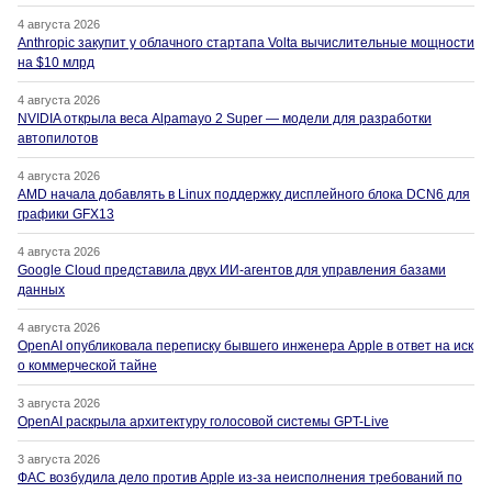
4 августа 2026
Anthropic закупит у облачного стартапа Volta вычислительные мощности
на $10 млрд
4 августа 2026
NVIDIA открыла веса Alpamayo 2 Super — модели для разработки
автопилотов
4 августа 2026
AMD начала добавлять в Linux поддержку дисплейного блока DCN6 для
графики GFX13
4 августа 2026
Google Cloud представила двух ИИ-агентов для управления базами
данных
4 августа 2026
OpenAI опубликовала переписку бывшего инженера Apple в ответ на иск
о коммерческой тайне
3 августа 2026
OpenAI раскрыла архитектуру голосовой системы GPT-Live
3 августа 2026
ФАС возбудила дело против Apple из-за неисполнения требований по