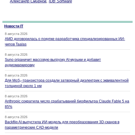
Александр Смирнов
,
IDB Software
Новости IT
8 августа 2026
AMD договорилась о покупке разработчика специализированных ИИ-
чипов Taalas
8 августа 2026
Suno ограничит массовую выгрузку AI-музыки и добавит
аудиомаркировку
8 августа 2026
Для MoS₂-транзистора создали затворный диэлектрик с эквивалентной
толщиной около 1 нм
8 августа 2026
Anthropic сократила число срабатываний биофильтра Claude Fable 5 на
85%
8 августа 2026
Backflip AI выпустила ИИ-модель для преобразования 3D-сканов в
параметрические CAD-модели