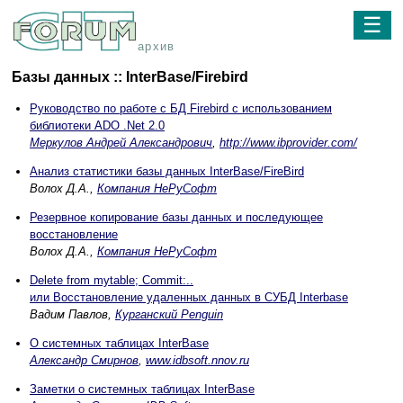
☰
архив
Базы данных :: InterBase/Firebird
Руководство по работе с БД Firebird с использованием
библиотеки ADO .Net 2.0
Меркулов Андрей Александрович
,
http://www.ibprovider.com/
Анализ статистики базы данных InterBase/FireBird
Волох Д.А.,
Компания НеРуСофт
Резервное копирование базы данных и последующее
восстановление
Волох Д.А.,
Компания НеРуСофт
Delete from mytable; Commit:..
или Восстановление удаленных данных в СУБД Interbase
Вадим Павлов,
Курганский Penguin
О системных таблицах InterBase
Александр Смирнов
,
www.idbsoft.nnov.ru
Заметки о системных таблицах InterBase