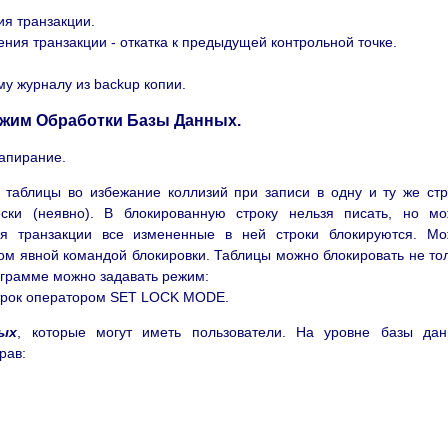
я транзакции.
ия транзакции - откатка к предыдущей контрольной точке.
у журналу из backup копии.
жим Обработки Базы Данных.
запирание.
 таблицы во избежание коллизий при записи в одну и ту же стр
ески (неявно). В блокированную строку нельзя писать, но м
я транзакции все измененные в ней строки блокируются. Мо
ом явной командой блокировки. Таблицы можно блокировать не то
рограмме можно задавать режим:
строк оператором SET LOCK MODE.
ых
, которые могут иметь пользователи. На уровне базы да
рав: