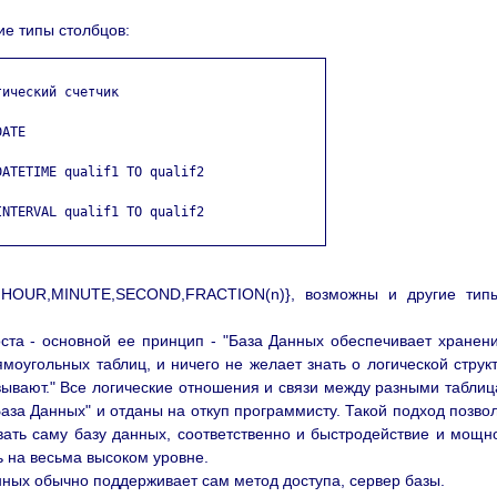
е типы столбцов:
ический счетчик

ATE

ATETIME qualif1 TO qualif2

NTERVAL qualif1 TO qualif2

AY,HOUR,MINUTE,SECOND,FRACTION(n)}, возможны и другие тип
та - основной ее принцип - "База Данных обеспечивает хранен
оугольных таблиц, и ничего не желает знать о логической струк
вывают." Все логические отношения и связи между разными табли
за Данных" и отданы на откуп программисту. Такой подход позво
ать саму базу данных, соответственно и быстродействие и мощн
 на весьма высоком уровне.
нных обычно поддерживает сам метод доступа, сервер базы.