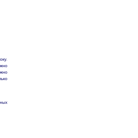
оку.
ожно
жно
лько
нных