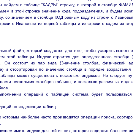
мы найдем в таблице "КАДРЫ" строчку, в которой в столбце ФАМ
ьмем в этой строчке значение кода подразделения, и будем иска
, со значением в столбце КОД равным коду из строки с Ивановы
роки с Ивановым из первой таблицы и из строки с кодом из вто
льный файл, который создается для того, чтобы ускорить выполн
ем этой таблицы. Индекс строится для определенного столбца 
ы. Он состоит из пар вида {Значение столбца, физический а
е} и отсортирован по значению столбца в порядке возрастания
аблицы может существовать несколько индексов. Не следует пу
ности нескольких столбцов таблицы, и несколько различных индек
бцов.
ыполнении операций с таблицей система будет пользоваться
даций по индексации таблиц.
о которым наиболее часто производятся операции поиска, сортиро
.
езнее иметь индекс для той из них, которая содержит большее ч