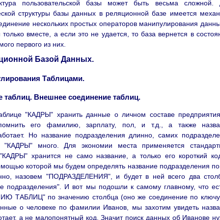
уктура пользовательской базы может быть весьма сложной. 
еской структуры базы данных в реляционной базе имеется меха
бъединение нескольких простых операторов манипулирования данн
олько вместе, а если это не удается, то база вернется в состоя
го первого из них.
яционной Базой Данных.
лирования Таблицами.
е таблиц. Внешнее соединение таблиц.
таблице "КАДРЫ" хранить данные о личном составе предприяти
омнить его фамилию, зарплату, пол, и т.д., а также назва
аботает. Но название подразделения длинно, самих подраздел
е "КАДРЫ" много. Для экономии места применяется стандарт
"КАДРЫ" хранится не само название, а только его короткий ко
помощью которой мы будем определять название подразделения по
енно, назовем "ПОДРАЗДЕЛЕНИЯ", и будет в ней всего два стол
ие подразделения". И вот мы подошли к самому главному, что ес
ИЮ ТАБЛИЦ" по значению столбца (оно же соединение по ключу
анные о человеке по фамилии Иванов, мы захотим увидеть назв
тает, а не малопонятный код. Значит поиск данных об Иванове н