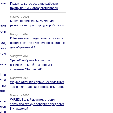
дачи
Правительство создало рабочую
группу по ИИ и авторскому праву
6 августа 2026
Moove привлекла $250 млн для
развития инфраструктуры роботакси
ется
лечи
6 августа 2026
ИТ-компании предложили упростить
мма,
использование обезличенных данных
для обучения ИИ
ному
нием
5 августа 2026
SpaceX выбрала Nvidia для
ий в
вычислительной платформы
спутников Starmind AI1
база
5 августа 2026
ваша
Waymo открыла сервис беспилотных
ы на
такси в Далласе без списка ожидания
мое,
5 августа 2026
WIRED: Белый дом подготовил
я и
закрытую схему проверки передовых
ется
ИИ-моделей
ы, а