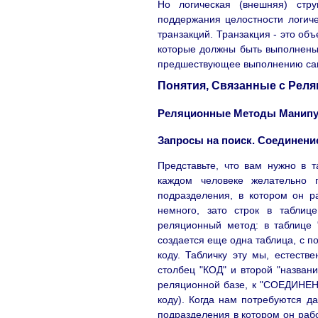
Но логическая (внешняя) стр
поддержания целостности логич
транзакций. Транзакция - это о
которые должны быть выполнены т
предшествующее выполнению само
Понятия, Связанные с Рел
Реляционные Методы Манипу
Запросы на поиск. Соединени
Представьте, что вам нужно в 
каждом человеке желательно п
подразделения, в котором он р
немного, зато строк в таблиц
реляционный метод: в таблице 
создается еще одна таблица, с 
коду. Табличку эту мы, естеств
столбец "КОД" и второй "назван
реляционной базе, к "СОЕДИНЕН
коду). Когда нам потребуются д
подразделения в котором он рабо