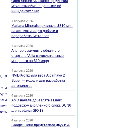
Open Secure AI Alliance предложил
механизм обмена данными об
инцидентах с ИИ
4 августа 2026
Mariana Minerals привлекла $310 млн
на автоматизацию добычи и
переработки металлов
4 августа 2026
Anthropic закупит у облачного
стартапа Volta вычислительные
мощности на $10 млрд
4 августа 2026
ы, в
NVIDIA открыла веса Alpamayo 2
Super — модели для разработки
автопилотов
ие и
туре
4 августа 2026
цами
AMD начала добавлять в Linux
ляет
поддержку дисплейного блока DCN6
для графики GFX13
ость
4 августа 2026
Google Cloud представила двух ИИ-