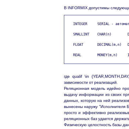
В INFORMIX допустимы следующи
    INTEGER     SERIAL - автомат
    SMALLINT    CHAR(n)        D
    FLOAT       DECIMAL(m,n)   D
    REAL        MONEY(m,n)     I
где qualif \in {YEAR,MONTH,D
зависимости от реализаций.
Реляционная модель идейно прос
выдачу информации из своих прям
данных, которую на ней реализо
вынесены наружу "Исполнителя Ба
просто и эффективно реализовыв
реляционных баз удается держать
Физическую целостность базы да