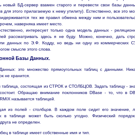
ь новый БД-сервер взамен старого и перевести свои базы данн
 для этого прилагаемую к нему утилиту). Естественно, все это м
ридерживается тех же правил обмена между ним и пользователь
прочем, наверняка имеет место.
стественно, интересует только одна модель данных - реляцион
ей рассматривать здесь я не буду. Можно, конечно, дать стр
ли данных по Э.Ф. Кодду, но ведь ни одну из коммерческих 
рогом смысле этого слова.
онной Базы Данных.
Данных: это множество прямоугольных таблиц с данными. Ник
к не хранится.
я таблица, состоящая из СТРОК и СТОЛБЦОВ. Задать таблицу - зн
а состоит. Обращаю внимание поклонников DBase - то, что в D
ORMIX называется таблицей.
щая из полей - столбцов. В каждом поле сидит его значение, 
ок в таблице может быть сколько угодно. Физический порядо
друга не определен.
бец в таблице имеет собственные имя и тип.