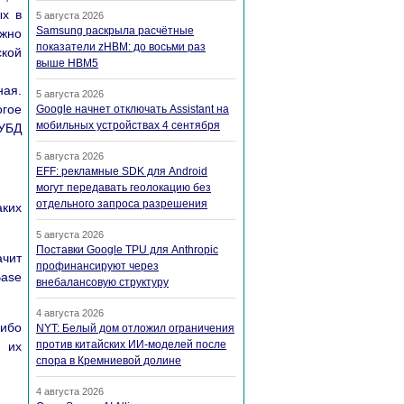
ых в
5 августа 2026
Samsung раскрыла расчётные
ожно
показатели zHBM: до восьми раз
ской
выше HBM5
ная.
5 августа 2026
огое
Google начнет отключать Assistant на
мобильных устройствах 4 сентября
СУБД
5 августа 2026
EFF: рекламные SDK для Android
могут передавать геолокацию без
отдельного запроса разрешения
аких
5 августа 2026
Поставки Google TPU для Anthropic
ачит
профинансируют через
Base
внебалансовую структуру
4 августа 2026
либо
NYT: Белый дом отложил ограничения
против китайских ИИ-моделей после
к их
спора в Кремниевой долине
4 августа 2026