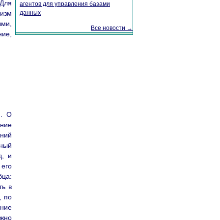
Для
агентов для управления базами
низм
данных
ыми,
Все новости →
ние,
я. О
ние
ений
ный
д, и
 его
бца:
ть в
, по
ание
ужно