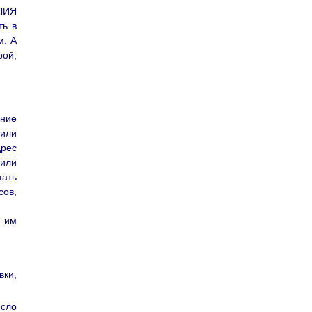
ИЛИЯ
ть в
м. А
рой,
ение
(или
дрес
 или
тать
сов,
 им
вки,
исло