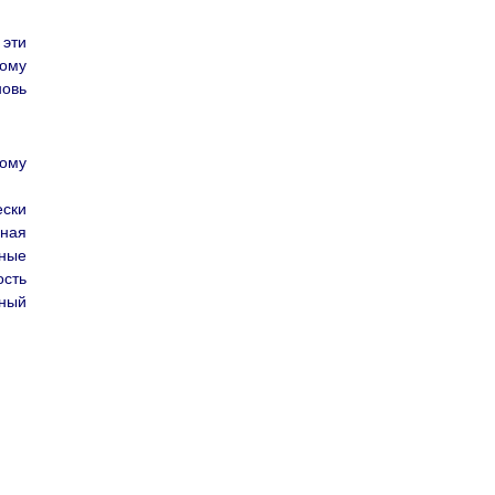
 эти
тому
новь
рому
ески
нная
ные
ость
нный