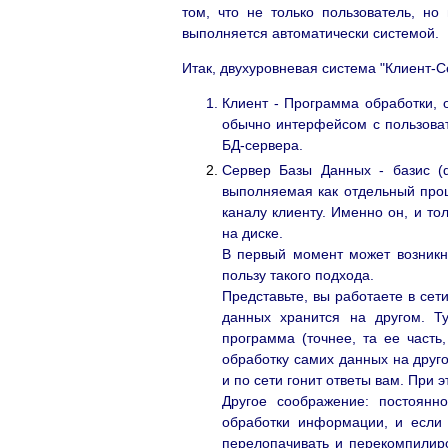
том, что не только пользователь, но
выполняется автоматически системой.
Итак, двухуровневая система "Клиент-С
Клиент - Программа обработки, 
обычно интерфейсом с пользоват
БД-сервера.
Сервер Базы Данных - базис (d
выполняемая как отдельный про
каналу клиенту. Именно он, и т
на диске.
В первый момент может возникну
пользу такого подхода.
Представьте, вы работаете в сет
данных хранится на другом. Т
программа (точнее, та ее часть
обработку самих данных на друго
и по сети гонит ответы вам. При
Другое соображение: постоянн
обработки информации, и если е
перелопачивать и перекомпилир