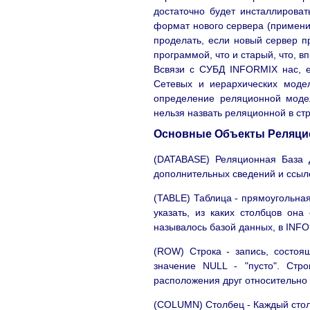
достаточно будет инсталлироват
формат нового сервера (применив
проделать, если новый сервер п
программой, что и старый, что, в
Всвязи с СУБД INFORMIX нас, е
Сетевых и иерархических модел
определение реляционной моде
нельзя назвать реляционной в ст
Основные Объекты Реляци
(DATABASE) Реляционная База 
дополнительных сведений и ссыло
(TABLE) Таблица - прямоугольна
указать, из каких столбцов он
называлось базой данных, в INF
(ROW) Строка - запись, состоя
значение NULL - "пусто". Стр
расположения друг относительно 
(COLUMN) Столбец - Каждый стол