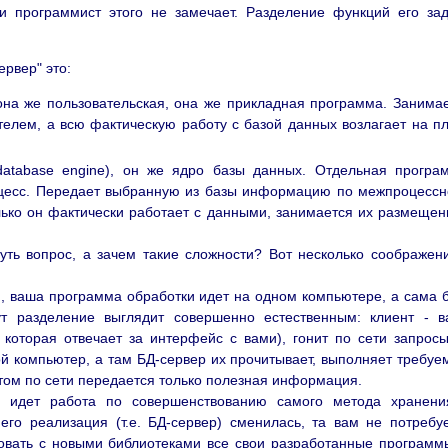
 и программист этого не замечает. Разделение функций его за
ервер" это:
она же пользовательская, она же прикладная программа. Занима
елем, а всю фактическую работу с базой данных возлагает на п
atabase engine), он же ядро базы данных. Отдельная програ
цесс. Передает выбранную из базы информацию по межпроцесс
олько он фактически работает с данными, занимается их размеще
ть вопрос, а зачем такие сложности? Вот несколько соображен
и, ваша программа обработки идет на одном компьютере, а сама 
ут разделение выглядит совершенно естественным: клиент - 
, которая отвечает за интерфейс с вами), гонит по сети запрос
й компьютер, а там БД-сервер их прочитывает, выполняет требуе
 этом по сети передается только полезная информация.
о идет работа по совершенствованию самого метода хранени
го реализация (т.е. БД-сервер) сменилась, та вам не потребу
овать с новыми библиотеками все свои разработанные программ