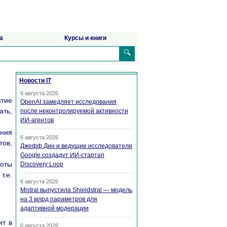
а
Курсы и книги
🔍
Новости IT
6 августа 2026
ятие
OpenAI замедляет исследования
ать,
после неконтролируемой активности
ИИ-агентов
ения
6 августа 2026
тов,
Джефф Дин и ведущие исследователи
Google создадут ИИ-стартап
оты
Discovery Loop
т.е.
6 августа 2026
Mistral выпустила Shieldstral — модель
на 3 млрд параметров для
адаптивной модерации
ит в
6 августа 2026