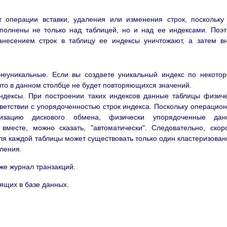
 операции вставки, удаления или изменения строк, поскольку
олнены не только над таблицей, но и над ее индексами. Поэ
несением строк в таблицу ее индексы уничтожают, а затем в
еуникальные. Если вы создаете уникальный индекс по некото
 что в данном столбце не будет повторяющихся значений.
ндексы. При построении таких индексов данные таблицы физич
ветствии с упорядоченностью строк индекса. Поскольку операцио
изацию дискового обмена, физически упорядоченные дан
месте, можно сказать, "автоматически". Следовательно, скор
Для каждой таблицы может существовать только один кластеризова
еления.
н же журнал транзакций.
ящих в базе данных.