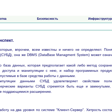
отка
Безопасность
Инфраструктур
нспект.
которые, впрочем, всем известны и ничего не определяют. Пон
(СУБД), она же DBMS (DataBase Managment System) может означ
о база данных, которая предполагает какой либо метод сохран
 доступа и манипуляции с нею, и набор программных продук
пустимые в базе средства работы с данными.
ипуляции данными СУБД удовлетворяет свойствам полн
ммерческие варианты СУБД стремятся быть еще и замкнутыми, 
не поддающимися расширению.
оту на два уровня по системе "Клиент-Сервер". Хитрость состо