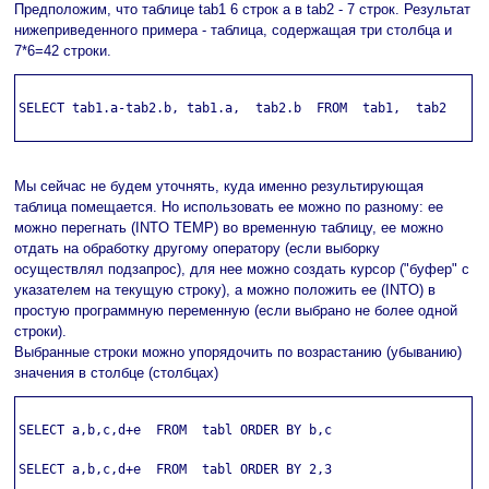
Предположим, что таблице tab1 6 строк а в tab2 - 7 строк. Результат
нижеприведенного примера - таблица, содержащая три столбца и
7*6=42 строки.
SELECT tab1.a-tab2.b, tab1.a,  tab2.b  FROM  tab1,  tab2

Мы сейчас не будем уточнять, куда именно результирующая
таблица помещается. Но использовать ее можно по разному: ее
можно перегнать (INTO TEMP) во временную таблицу, ее можно
отдать на обработку другому оператору (если выборку
осуществлял подзапрос), для нее можно создать курсор ("буфер" с
указателем на текущую строку), а можно положить ее (INTO) в
простую программную переменную (если выбрано не более одной
строки).
Выбранные строки можно упорядочить по возрастанию (убыванию)
значения в столбце (столбцах)
SELECT a,b,c,d+e  FROM  tabl ORDER BY b,c

SELECT a,b,c,d+e  FROM  tabl ORDER BY 2,3
