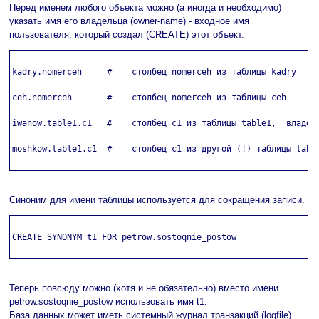
Перед именем любого объекта можно (а иногда и необходимо)
указать имя его владельца (owner-name) - входное имя
пользователя, который создал (CREATE) этот объект.
kadry.nomerceh     #    столбец nomerceh из таблицы kadry

ceh.nomerceh       #    столбец nomerceh из таблицы ceh

iwanow.table1.c1   #    столбец c1 из таблицы table1,  владель
moshkow.table1.c1  #    столбец c1 из другой (!) таблицы table
Синоним для имени таблицы используется для сокращения записи.
CREATE SYNONYM t1 FOR petrow.sostoqnie_postow

Теперь повсюду можно (хотя и не обязательно) вместо имени
petrow.sostoqnie_postow использовать имя t1.
База данных может иметь системный журнал транзакций (logfile).