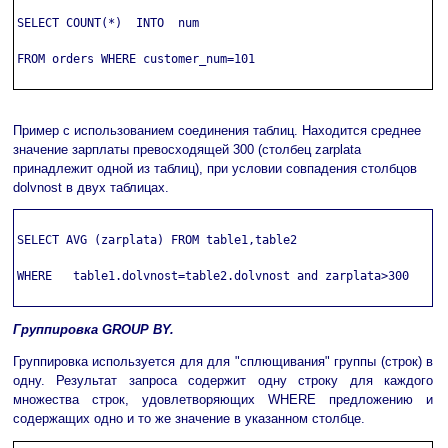
SELECT COUNT(*)  INTO  num

FROM orders WHERE customer_num=101

Пример с использованием соединения таблиц. Находится среднее
значение зарплаты превосходящей 300 (столбец zarplata
принадлежит одной из таблиц), при условии совпадения столбцов
dolvnost в двух таблицах.
SELECT AVG (zarplata) FROM table1,table2

WHERE   table1.dolvnost=table2.dolvnost and zarplata>300

Группировка GROUP BY.
Группировка используется для для "сплющивания" группы (строк) в
одну. Результат запроса содержит одну строку для каждого
множества строк, удовлетворяющих WHERE предложению и
содержащих одно и то же значение в указанном столбце.