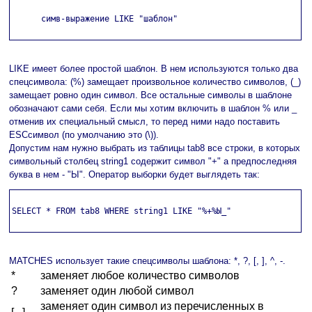
      симв-выражение LIKE "шаблон"

LIKE имеет более простой шаблон. В нем используются только два
спецсимвола: (%) замещает произвольное количество символов, (_)
замещает ровно один символ. Все остальные символы в шаблоне
обозначают сами себя. Если мы хотим включить в шаблон % или _
отменив их специальный смысл, то перед ними надо поставить
ESC­символ (по умолчанию это (\)).
Допустим нам нужно выбрать из таблицы tab8 все строки, в которых
символьный столбец string1 содержит символ "+" а предпоследняя
буква в нем - "Ы". Оператор выборки будет выглядеть так:
SELECT * FROM tab8 WHERE string1 LIKE "%+%Ы_"

MATCHES использует такие спецсимволы шаблона: *, ?, [, ], ^, -.
*
заменяет любое количество символов
?
заменяет один любой символ
заменяет один символ из перечисленных в