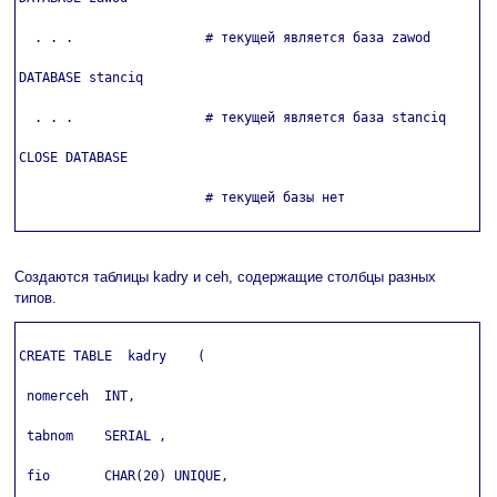
  . . .                 # текущей является база zawod

DATABASE stanciq

  . . .                 # текущей является база stanciq

CLOSE DATABASE

                        # текущей базы нет

Создаются таблицы kadry и ceh, содержащие столбцы разных
типов.
CREATE TABLE  kadry    (

 nomerceh  INT,

 tabnom    SERIAL ,

 fio       CHAR(20) UNIQUE,
