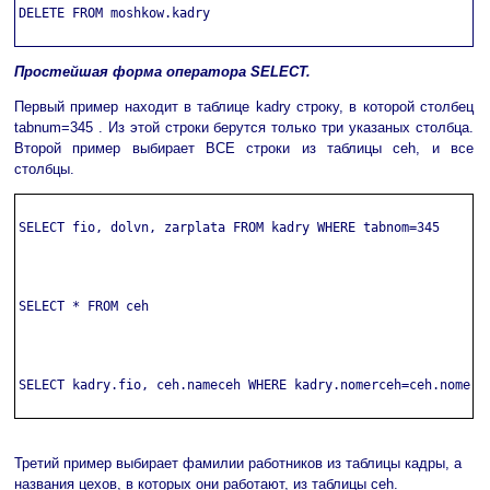
DELETE FROM moshkow.kadry

Простейшая форма оператора SELECT.
Первый пример находит в таблице kadry строку, в которой столбец
tabnum=345 . Из этой строки берутся только три указаных столбца.
Второй пример выбирает ВСЕ строки из таблицы ceh, и все
столбцы.
SELECT fio, dolvn, zarplata FROM kadry WHERE tabnom=345

SELECT * FROM ceh

SELECT kadry.fio, ceh.nameceh WHERE kadry.nomerceh=ceh.nomerce
Третий пример выбирает фамилии работников из таблицы кадры, а
названия цехов, в которых они работают, из таблицы ceh.