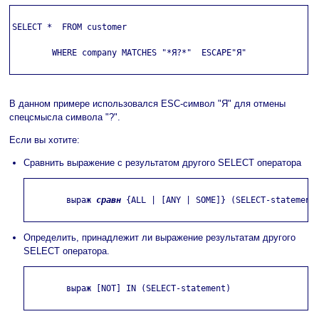
SELECT *  FROM customer

        WHERE company MATCHES "*Я?*"  ESCAPE"Я"

В данном примере использовался ESC-символ "Я" для отмены
спецсмысла символа "?".
Если вы хотите:
Сравнить выражение с результатом другого SELECT оператора
        выраж 
сравн
 {ALL | [ANY | SOME]} (SELECT-statement)
Определить, принадлежит ли выражение результатам другого
SELECT оператора.
        выраж [NOT] IN (SELECT-statement)
