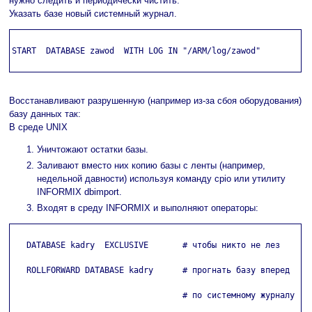
нужно следить и периодически чистить.
Указать базе новый системный журнал.
START  DATABASE zawod  WITH LOG IN "/ARM/log/zawod"

Восстанавливают разрушенную (например из-за сбоя оборудования)
базу данных так:
В среде UNIX
Уничтожают остатки базы.
Заливают вместо них копию базы с ленты (например,
недельной давности) используя команду cpio или утилиту
INFORMIX dbimport.
Входят в среду INFORMIX и выполняют операторы:
   DATABASE kadry  EXCLUSIVE       # чтобы никто не лез

   ROLLFORWARD DATABASE kadry      # прогнать базу вперед

                                   # по системному журналу
