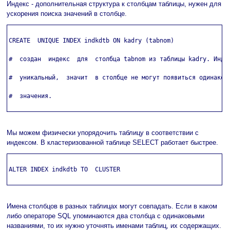
Индекс - дополнительная структура к столбцам таблицы, нужен для
ускорения поиска значений в столбце.
CREATE  UNIQUE INDEX indkdtb ON kadry (tabnom)

#  создан  индекс  для  столбца tabnom из таблицы kadry. Индек
#  уникальный,  значит  в столбце не могут появиться одинаковы
#  значения.

Мы можем физически упорядочить таблицу в соответствии с
индексом. В кластеризованной таблице SELECT работает быстрее.
ALTER INDEX indkdtb TO  CLUSTER

Имена столбцов в разных таблицах могут совпадать. Если в каком
либо операторе SQL упоминаются два столбца с одинаковыми
названиями, то их нужно уточнять именами таблиц, их содержащих.