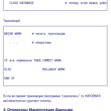
   CLOSE DATABASE                  # теперь всем можно работат
Транзакция
BEGIN WORK      # начать транзакцию

   . . .        # операторы

IF все нормально THEN COMMIT WORK

ELSE                  ROLLBACK WORK

END IF

Если во время транзакции программа "свалилась" то INFORMIX
автоматически сделает откатку.
4. Операторы Манипуляции Данными.