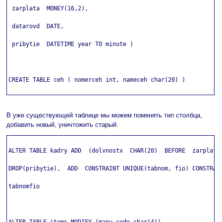
 zarplata  MONEY(16,2),

 datarovd  DATE,

 pribytie  DATETIME year TO minute )

CREATE TABLE ceh ( nomerceh int, nameceh char(20) )

В уже существующей таблице мы можем поменять тип столбца,
добавить новый, уничтожить старый.
ALTER TABLE kadry ADD  (dolvnostx  CHAR(20)  BEFORE  zarplata)
DROP(pribytie),  ADD  CONSTRAINT UNIQUE(tabnom, fio) CONSTRAIN
tabnomfio
