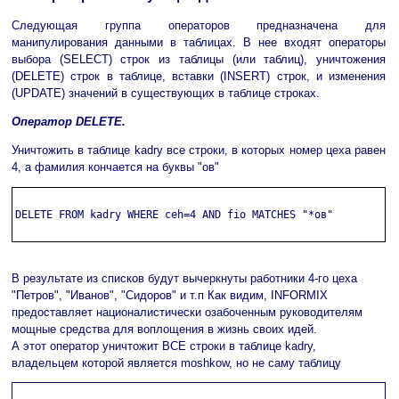
Следующая группа операторов предназначена для
манипулирования данными в таблицах. В нее входят операторы
выбора (SELECT) строк из таблицы (или таблиц), уничтожения
(DELETE) строк в таблице, вставки (INSERT) строк, и изменения
(UPDATE) значений в существующих в таблице строках.
Оператор DELETE.
Уничтожить в таблице kadry все строки, в которых номер цеха равен
4, а фамилия кончается на буквы "ов"
DELETE FROM kadry WHERE ceh=4 AND fio MATCHES "*ов"

В результате из списков будут вычеркнуты работники 4-го цеха
"Петров", "Иванов", "Сидоров" и т.п Как видим, INFORMIX
предоставляет националистически озабоченным руководителям
мощные средства для воплощения в жизнь своих идей.
А этот оператор уничтожит ВСЕ строки в таблице kadry,
владельцем которой является moshkow, но не саму таблицу