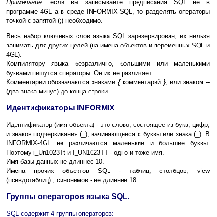
Примечание:
если вы записываете предписания SQL не в
программе 4GL а в среде INFORMIX-SQL, то разделять операторы
точкой с запятой (;) необходимо.
Весь набор ключевых слов языка SQL зарезервирован, их нельзя
занимать для других целей (на имена объектов и переменных SQL и
4GL).
Компилятору языка безразлично, большими или маленькими
буквами пишутся операторы. Он их не различает.
Комментарии обозначаются знаками
{
комментарий
}
, или знаком
--
(два знака минус) до конца строки.
Идентификаторы INFORMIX
Идентификатор (имя объекта) - это слово, состоящее из букв, цифр,
и знаков подчеркивания (_), начинающееся с буквы или знака (_). В
INFORMIX-4GL не различаются маленькие и большие буквы.
Поэтому i_Un1023Tt и I_UN1023TT - одно и тоже имя.
Имя базы данных не длиннее 10.
Имена прочих объектов SQL - таблиц, столбцов, view
(псевдотаблиц) , синонимов - не длиннее 18.
Группы операторов языка SQL.
SQL содержит 4 группы операторов: