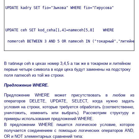
UPDATE kadry SET fio="Зыкова" WHERE fio="Гирусова"

UPDATE ceh SET kod_ceha[1,4]=nameceh[5,8]    WHERE

 nomerceh BETWEEN 3 AND 5 OR nameceh IN ("токарный","литейный"
В таблице ceh в цехах номер 3,4,5 а так же в токарном и литейном
первые четыре символа в коде цеха будут заменены на подстроку
поля nameceh из той же строки.
Предложение WHERE.
Предложение WHERE может присутствовать в любом из
операторов DELETE, UPDATE, SELECT, когда нужно задать
условия на строки, которые требуется обработать (соответственно,
уничтожить, изменить или выбрать). Рассмотрим структуру и
примеры использования предложений WHERE.
В предложении WHERE пишется логическое условие, которое
получается соединением с помощью логических операторов AND,
OR и NOT элементарных сравнений типа: