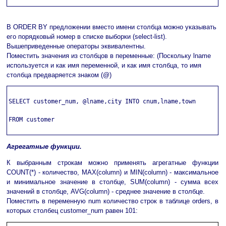
В ORDER BY предложении вместо имени столбца можно указывать
его порядковый номер в списке выборки (select-list).
Вышеприведенные операторы эквивалентны.
Поместить значения из столбцов в переменные: (Поскольку lname
используется и как имя переменной, и как имя столбца, то имя
столбца предваряется знаком (@)
SELECT customer_num, @lname,city INTO cnum,lname,town

FROM customer

Агрегатные функции.
К выбранным строкам можно применять агрегатные функции
COUNT(*) - количество, MAX(column) и MIN(column) - максимальное
и минимальное значение в столбце, SUM(column) - сумма всех
значений в столбце, AVG(column) - среднее значение в столбце.
Поместить в переменную num количество строк в таблице orders, в
которых столбец customer_num равен 101: