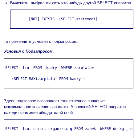
Выяснить, выбрал ли хоть что-нибудь другой SELECT оператор.
        [NOT] EXISTS  (SELECT-statement)

то применяйте условия с подзапросом.
Условия с Подзапросом.
SELECT  fio  FROM  kadry  WHERE zarplata=

   (SELECT MAX(zarplata) FROM kadry )

Здесь подзапрос возвращает единственное значение -
максимальное значение зарплаты. А внешний SELECT оператор
находит фамилии обладателей оной.
SELECT  fio, shifr, organizaciq FROM zaqwki WHERE denxgi_rek i