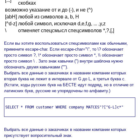
[...]
скобках
возможно указание от и до (-), и не (^)
[abH]
любой из символов a, b, H
[^d-z]
любой символ, исключая d,e,f,g, ... ,y,z
\
отменяет спецсмысл спецсимволов *,?,[,]
Если вы хотите воспользоваться спецсимволами как обычными,
примените escape-char. Если escape-char="\", то \? обозначает
просто символ ?, \* обозначает просто символ *, \\ обозначает
просто символ \ . Зато знак кавычки (") внутри шаблона нужно
обозначать двумя кавычками ("").
Выбрать все данные о заказчиках в названии компании которых
вторая буква не лежит в интервале от G до L, а третья буква c.
(Кстати, коды русских букв на БЕСТЕ идут подряд, но в отличие от
латинских букв, русские не упорядочены по алфавиту.)
SELECT * FROM customer WHERE company MATCES"?[^G-L]c*"

Выбрать все данные о заказчиках в названии компании которых
присутствует вопросительный знак.