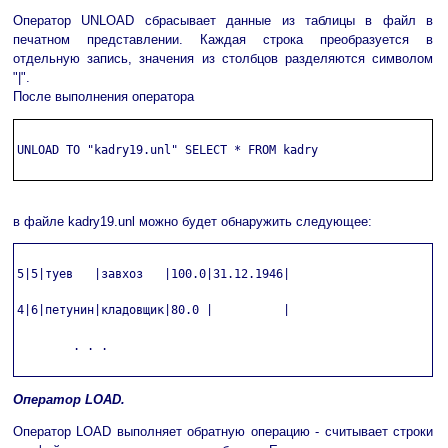
Оператор UNLOAD сбрасывает данные из таблицы в файл в
печатном представлении. Каждая строка преобразуется в
отдельную запись, значения из столбцов разделяются символом
"|".
После выполнения оператора
UNLOAD TO "kadry19.unl" SELECT * FROM kadry

в файле kadry19.unl можно будет обнаружить следующее:
5|5|туев   |завхоз   |100.0|31.12.1946|

4|6|петунин|кладовщик|80.0 |          |

        . . .

Оператор LOAD.
Оператор LOAD выполняет обратную операцию - считывает строки