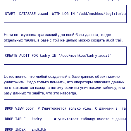
START  DATABASE zawod  WITH LOG IN "/udd/moshkow/logfile/zawod
Если нет журнала транзакций для всей базы данных, то для
отдельных таблиц в базе с той же целью можно создать audit trail.
CREATE AUDIT FOR kadry IN "/udd/moshkow/kadry.audit"

Естественно, что любой созданный в базе данных объект можно
уничтожить. Надо только помнить, что операторы описания данных
не откатываются назад, а потому если вы уничтожили таблицу, или
базу данных то знайте, что это навсегда.
DROP VIEW poor  # Уничтожается только view. С данными в  табли
DROP TABLE   kadry      # уничтожает таблицу вместе с данными.
DROP INDEX   indkdtb
