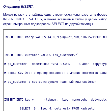
Оператор INSERT.
Может вставить в таблицу одну строку, если используется в форме
INSERT INTO ... VALUES, а может вставить в таблицу целый набор
строк, выбранных подзапросом SELECT из другой таблицы.
INSERT INTO kadry VALUES (4,0,"Грицько",num,"10/25/1939",NULL)
INSERT INTO customer VALUES (ps_customer.*)

# ps_customer - переменная типа RECORD  -  аналог  структуры  
# языке Си. Этот оператор вставляет значения элементов записи

# ps_customer в соответствующие поля таблицы customer

INSERT INTO kadry      (tabnom,  fio,  nomerceh,  dolvnostx)

         SELECT  0 , fio, 4, dolvnostx FROM kadryold
