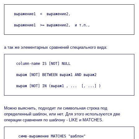
    выражение1  <  выражение2,

    выражение1  >= выражение2,  и т.п.,

а так же элементарных сравнений специального вида:
     column-name IS [NOT] NULL

     выраж [NOT] BETWEEN выраж1 AND выраж2

     выраж [NOT] IN (выраж1 , ...  [, ...] )

Можно выяснить, подходит ли символьная строка под
определенный шаблон, или нет. Для этого используются две
операции сравнения по шаблону - LIKE и MATCHES.
      симв-выражение MATCHES "шаблон"
