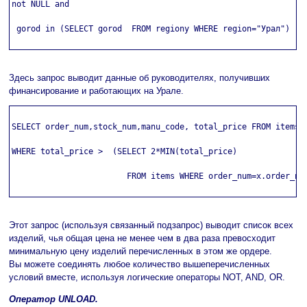
not NULL and

 gorod in (SELECT gorod  FROM regiony WHERE region="Урал")

Здесь запрос выводит данные об руководителях, получивших
финансирование и работающих на Урале.
SELECT order_num,stock_num,manu_code, total_price FROM items  
WHERE total_price >  (SELECT 2*MIN(total_price)

                        FROM items WHERE order_num=x.order_num
Этот запрос (используя связанный подзапрос) выводит список всех
изделий, чья общая цена не менее чем в два раза превосходит
минимальную цену изделий перечисленных в этом же ордере.
Вы можете соединять любое количество вышеперечисленных
условий вместе, используя логические операторы NOT, AND, OR.
Оператор UNLOAD.