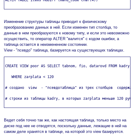
ALTER TABLE items MODIFY (manu_code char(4))

Изменение структуры таблицы приводит к физическому
преобразованию данных в ней. Если изменен тип столбца, то
данные в нем преобразуются к новому типу, и если это невозможно
осуществить, то оператор ALTER "валится" с кодом ошибки, а
таблица остается в неизмененном состоянии.
View - "псевдо" таблица, базируется на существующих таблицах.
CREATE VIEW poor AS SELECT tabnom, fio, datarovd FROM kadry

   WHERE zarplata < 120

# создано  view  - "псевдотаблица" из трех столбцов  содержаща
# строки из таблицы kadry, в которых zarplata меньше 120 рубле
Ведет себя точно так же, как настоящая таблица, только место на
диске под нее не отводятся, поскольку данные, лежащие в ней на
самом деле хранятся в таблице, на которой это view базируется.