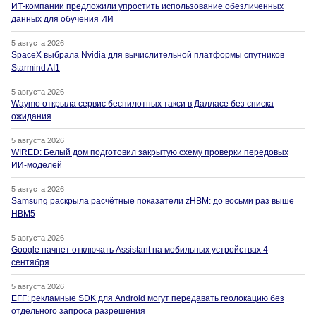
ИТ-компании предложили упростить использование обезличенных
данных для обучения ИИ
5 августа 2026
SpaceX выбрала Nvidia для вычислительной платформы спутников
Starmind AI1
5 августа 2026
Waymo открыла сервис беспилотных такси в Далласе без списка
ожидания
5 августа 2026
WIRED: Белый дом подготовил закрытую схему проверки передовых
ИИ-моделей
5 августа 2026
Samsung раскрыла расчётные показатели zHBM: до восьми раз выше
HBM5
5 августа 2026
Google начнет отключать Assistant на мобильных устройствах 4
сентября
5 августа 2026
EFF: рекламные SDK для Android могут передавать геолокацию без
отдельного запроса разрешения