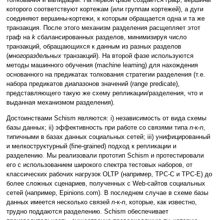
которого соответствуют кортежам (или группам кортежей), а дуги
соединяют вершины-кортежи, к которым обращается одна и та же
транзакция. После этого механизм разделения расщепляет этот
граф на
k
сбалансированных разделов, минимизируя число
транзакций, обращающихся к данным из разных разделов
(
многораздельных
транзакций). На второй фазе используются
методы машинного обучения (machine learning) для нахождения
основанного на предикатах толкования стратегии разделения (т.е.
набора предикатов диапазонов значений (range predicate),
представляющего такую же схему репликации/разделения, что и
выданная механизмом разделения).
Достоинствами Schism являются: i) независимость от вида схемы
базы данных; ii) эффективность при работе со связями типа
n
-к-
n
,
типичными в базах данных социальных сетей; iii) унифицированный
и мелкоструктурный (fine-grained) подход к репликации и
разделению. Мы реализовали прототип Schism и протестировали
его с использованием широкого спектра тестовых наборов, от
классических рабочих нагрузок OLTP (например, TPC-C и TPC-E) до
более сложных сценариев, полученных с Web-сайтов социальных
сетей (например, Epinions.com). В последнем случае в схеме базы
данных имеется несколько связей
n
-к-
n
, которые, как известно,
трудно поддаются разделению. Schism обеспечивает