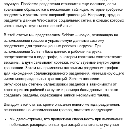
вручную. Проблема разделения становится еще сложнее, если
транзакции обращаются к нескольким таблицам, которые требуется
разделять с учетом всех операций транзакций. Например, трудно
разделять данные Web-сайтов социальных сетей, в схемах которых
часто присутствует много связей
n
-к-
n
.
В этой статье мы представляем Schism – новую, основанную на
использовании графов и управляемую данными систему
разделения для транзакционных рабочих нагрузок. При
использовании Schism база данных и рабочая нагрузка
представляются в виде графа, в котором кортежам соответствуют
вершины, а дуги связывают кортежи, используемые внутри одной
транзакции. Затем мы применяем алгоритмы разделения графов
для нахождения сбалансированного разделения, минимизирующего
число многораздельных транзакций. Schism позволяет
регулировать степень балансировки разделов в зависимости от
характеристик рабочей нагрузки и размера базы данных, а также
создавать разделы, содержащие записи нескольких таблиц.
Вкладом этой статьи, кроме описания нового метода разделения,
основанного на использовании графов, является следующее:
Мы демонстриуем, что пропускная способность при выполнении
небольших распределенных транзакций значительно уступает