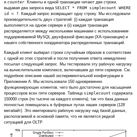
и
counter
. Клиенты в одной транзакции читают две строки,
выдавая два запроса вида
SELECT * FROM simplecount WHERE
id = ?
. Каждый запрос возвращает одну строку. Мы исследовали
производительность двух стратегий: (i) каждая транзакция
выполняется на одном сервере и (ii) каждая транзакция
распределяется между несколькими машинами с использованием
поддерживаемой MySQL двухфазной фиксации (XA-транзакции) и
нашего собственного координатора распределенных транзакций.
Каждый клиент выбирал строки случайным образом в соответствии
с одной из этих стратегий и после получения ответа немедленно
посылал следующий запрос. Мы тестировали эту рабочую нагрузку
на вычислительном комплексе, включавшем до пяти серверов. См.
подробное описание нашей экспериментальной конфигурации в
Приложении A. Мы использовали 150 одновременно
функционирующих клиентов, чего было достаточно для насыщения
процессоров всех пяти серверов. Таблица
simplecount
содержала
150000 строк (по тысяче на каждого клиента), так что база данных
полностью помещалась в буферных пулах наших серверов (128
мегабайт). Это имитировало рабочую нагрузку над базой данных,
располагаемой в основной памяти, что не является редкой
ситуацией для OLTP.