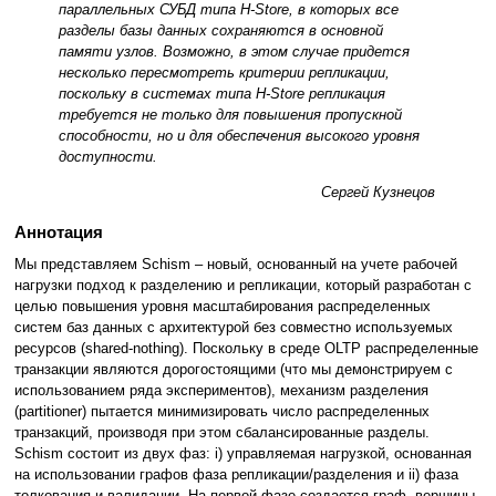
параллельных СУБД типа H-Store, в которых все
разделы базы данных сохраняются в основной
памяти узлов. Возможно, в этом случае придется
несколько пересмотреть критерии репликации,
поскольку в системах типа H-Store репликация
требуется не только для повышения пропускной
способности, но и для обеспечения высокого уровня
доступности.
Сергей Кузнецов
Аннотация
Мы представляем Schism – новый, основанный на учете рабочей
нагрузки подход к разделению и репликации, который разработан с
целью повышения уровня масштабирования распределенных
систем баз данных с архитектурой без совместно используемых
ресурсов (shared-nothing). Поскольку в среде OLTP распределенные
транзакции являются дорогостоящими (что мы демонстрируем с
использованием ряда экспериментов), механизм разделения
(partitioner) пытается минимизировать число распределенных
транзакций, производя при этом сбалансированные разделы.
Schism состоит из двух фаз: i) управляемая нагрузкой, основанная
на использовании графов фаза репликации/разделения и ii) фаза
толкования и валидации. На первой фазе создается граф, вершины