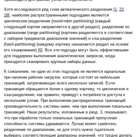
Хотя исследовался ряд схем автматического разделения [
1
,
23
,
18
], наиболее распространенными подходами являются
циклическое разделение (round-robin partitioning) (каждый
следующий кортеж направляется в другой раздел), разделение по
диапазонам (range partitioning) (кортежи разделяются в соответствии
с набором предикатов диапазонов значений) и хэш-разделение
(hash-partitioning) (каждому кортежу назначается раздел на основе
его хэширования)
[6]
. Все эти подходы могут быть эффективными
для поддержки выполнения аналитических запросов, когда
приходится сканировать крупные наборы данных.
К сожалению, ни один из этих подходов не является идеальным
при наличии рабочих нагрузок, которые состоят из небольших
транзакций, затрагивающих всего несколько записей. Если
транзакция обращается более к одному кортежу, то циклическое и
хэш-разделения, как правило, приведут к потребности доступа к
нескольким узлам. При выполнении распределенных транзакций
производительность системы ниже, чем при выполнении локальных
транзакций. Наши результаты, изложенные в разд. 3, показывают,
что при обработке только локальных транзакций пропускная
способность системы удваивается. Лучше может сработать
разделение по диапазонам, но для этого нужно тщательно
выбирать соответствующие диапазоны значений, что трудно делать