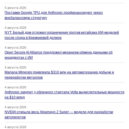
5 августа 2026
Поставки Google TPU для Anthropic профинансируют через
внебалансовую структуру
4 августа 2026
NYT: Белый дом отложил ограничения против китайских ИИ-моделей
после спора в Кремниевой долине
4 августа 2026
Open Secure AI Alliance предложил механизм обмена данными об
инцидентах с ИИ
4 августа 2026
Mariana Minerals привлекла $310 млн на автоматизацию добычи и
переработки металлов
4 августа 2026
Anthropic закупит у облачного стартапа Volta вычислительные мощности
на $10 млрд
4 августа 2026
NVIDIA открыла веса Alpamayo 2 Super — модели для разработки
автопилотов
4 августа 2026