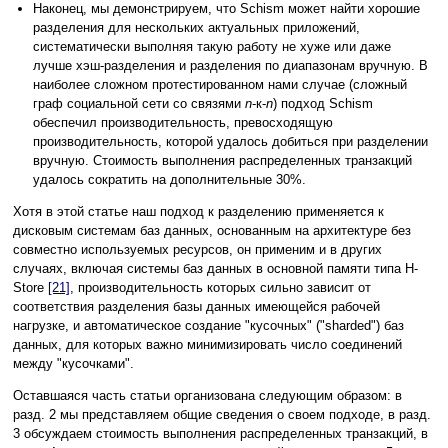
Наконец, мы демонстрируем, что Schism может найти хорошие
разделения для нескольких актуальных приложений,
систематически выполняя такую работу не хуже или даже
лучше хэш-разделения и разделения по диапазонам вручную. В
наиболее сложном протестированном нами случае (сложный
граф социальной сети со связями
n
-к-
n
) подход Schism
обеспечил производительность, превосходящую
производительность, которой удалось добиться при разделении
вручную. Стоимость выполнения распределенных транзакций
удалось сократить на дополнительные 30%.
Хотя в этой статье наш подход к разделению применяется к
дисковым системам баз данных, основанным на архитектуре без
совместно используемых ресурсов, он применим и в других
случаях, включая системы баз данных в основной памяти типа H-
Store
[21]
, производительность которых сильно зависит от
соответствия разделения базы данных имеющейся рабочей
нагрузке, и автоматическое создание "кусочных" ("sharded") баз
данных, для которых важно минимизировать число соединений
между "кусочками".
Оставшаяся часть статьи организована следующим образом: в
разд. 2 мы представляем общие сведения о своем подходе, в разд.
3 обсуждаем стоимость выполнения распределенных транзакций, в