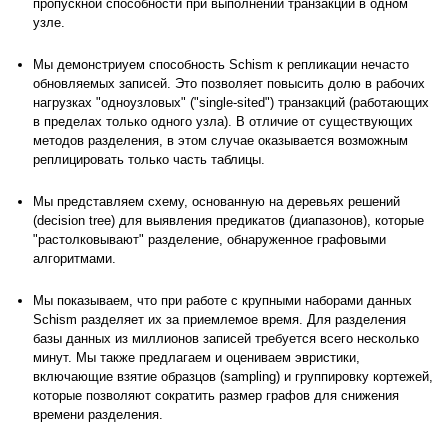
пропускной способности при выполнении транзакций в одном
узле.
Мы демонстриуем способность Schism к репликации нечасто
обновляемых записей. Это позволяет повысить долю в рабочих
нагрузках "одноузловых" ("single-sited") транзакций (работающих
в пределах только одного узла). В отличие от существующих
методов разделения, в этом случае оказывается возможным
реплицировать только часть таблицы.
Мы представляем схему, основанную на деревьях решений
(decision tree) для выявления предикатов (диапазонов), которые
"растолковывают" разделение, обнаруженное графовыми
алгоритмами.
Мы показываем, что при работе с крупными наборами данных
Schism разделяет их за приемлемое время. Для разделения
базы данных из миллионов записей требуется всего несколько
минут. Мы также предлагаем и оцениваем эвристики,
включающие взятие образцов (sampling) и группировку кортежей,
которые позволяют сократить размер графов для снижения
времени разделения.