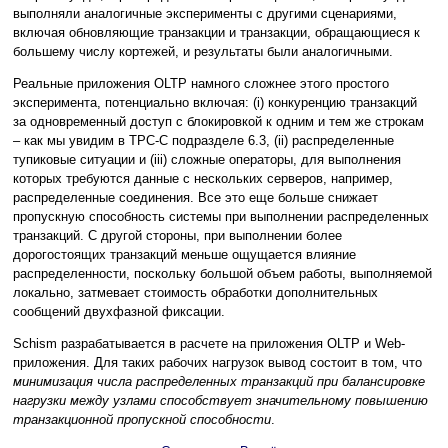
выполняли аналогичные эксперименты с другими сценариями,
включая обновляющие транзакции и транзакции, обращающиеся к
большему числу кортежей, и результаты были аналогичными.
Реальные приложения OLTP намного сложнее этого простого
эксперимента, потенциально включая: (i) конкуренцию транзакций
за одновременный доступ с блокировкой к одним и тем же строкам
– как мы увидим в TPC-C подразделе 6.3, (ii) распределенные
тупиковые ситуации и (iii) сложные операторы, для выполнения
которых требуются данные с нескольких серверов, например,
распределенные соединения. Все это еще больше снижает
пропускную способность системы при выполнении распределенных
транзакций. С другой стороны, при выполнении более
дорогостоящих транзакций меньше ощущается влияние
распределенности, поскольку большой объем работы, выполняемой
локально, затмевает стоимость обработки дополнительных
сообщений двухфазной фиксации.
Schism разрабатывается в расчете на приложения OLTP и Web-
приложения. Для таких рабочих нагрузок вывод состоит в том, что
минимизация числа распределенных транзакций при балансировке
нагрузки между узлами способствует значительному повышению
транзакционной пропускной способности
.