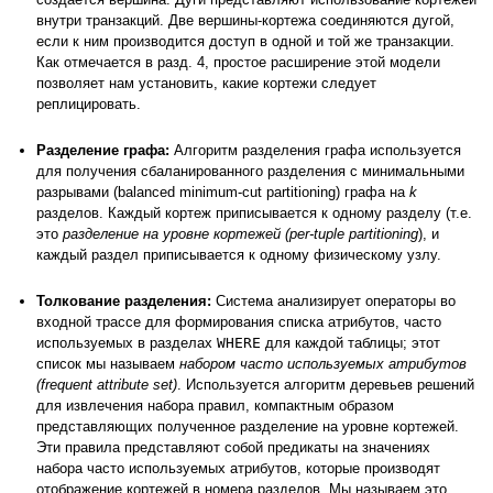
внутри транзакций. Две вершины-кортежа соединяются дугой,
если к ним производится доступ в одной и той же транзакции.
Как отмечается в разд. 4, простое расширение этой модели
позволяет нам установить, какие кортежи следует
реплицировать.
Разделение графа:
Алгоритм разделения графа используется
для получения сбаланированного разделения с минимальными
разрывами (balanced minimum-cut partitioning) графа на
k
разделов. Каждый кортеж приписывается к одному разделу (т.е.
это
разделение на уровне кортежей (per-tuple partitioning
), и
каждый раздел приписывается к одному физическому узлу.
Толкование разделения:
Система анализирует операторы во
входной трассе для формирования списка атрибутов, часто
используемых в разделах
WHERE
для каждой таблицы; этот
список мы называем
набором часто используемых атрибутов
(frequent attribute set)
. Используется алгоритм деревьев решений
для извлечения набора правил, компактным образом
представляющих полученное разделение на уровне кортежей.
Эти правила представляют собой предикаты на значениях
набора часто используемых атрибутов, которые производят
отображение кортежей в номера разделов. Мы называем это