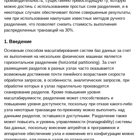
производительность, существенно превосходящую ту, которую
можно достичь с использованием простых схем разделения, и в
некоторых случаях обеспечивает более совершенные результаты,
чем при использовании наилучших известных методов ручного
разделения, что позволяет снизить стоимость выполнения
распределенных транзакций на 30%.
1. Введение
Основным способом масштабирования систем баз данных за счет
их выполнения на нескольких физических машинах является
горизонтальное разделение (horizontal partitioning). За счет
размещения разделов в разных узлах часто оказывается
возможным достижение почти линейного возрастания скорости
обработки запросов, в особенности, аналитических запросов, при
обработке которых в узлах параллельно производится
сканирование разделов. Кроме повышения уровня
масштабируемости, разделение может способствовать и
повышению уровня доступности, поскольку при отказе какого-либо
узла некоторые транзакции по-прежнему можно выполнить над
данными разделов, оставшихся доступными. Разделение также
может повысить и уровень управляемости (manageability) системы
баз данных, поскольку внесение апгрейтов в программное и
аппаратное обеспечение узла и изменение его конфигурации можно
производить для разных узлов по отдельности.