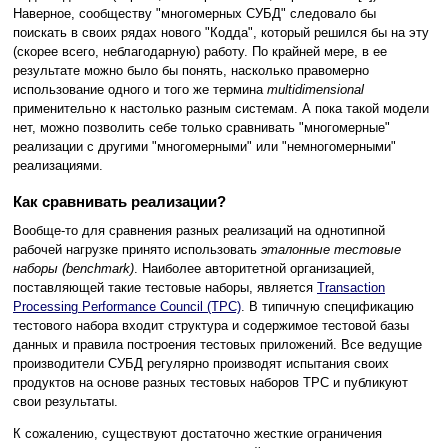
Наверное, сообществу "многомерных СУБД" следовало бы
поискать в своих рядах нового "Кодда", который решился бы на эту
(скорее всего, неблагодарную) работу. По крайней мере, в ее
результате можно было бы понять, насколько правомерно
использование одного и того же термина
multidimensional
применительно к настолько разным системам. А пока такой модели
нет, можно позволить себе только сравнивать "многомерные"
реализации с другими "многомерными" или "немногомерными"
реализациями.
Как сравнивать реализации?
Вообще-то для сравнения разных реализаций на однотипной
рабочей нагрузке принято использовать
эталонные тестовые
наборы (benchmark)
. Наиболее авторитетной организацией,
поставляющей такие тестовые наборы, является
Transaction
Processing Performance Council (TPC)
. В типичную спецификацию
тестового набора входит структура и содержимое тестовой базы
данных и правила построения тестовых приложений. Все ведущие
производители СУБД регулярно производят испытания своих
продуктов на основе разных тестовых наборов TPC и публикуют
свои результаты.
К сожалению, существуют достаточно жесткие ограничения