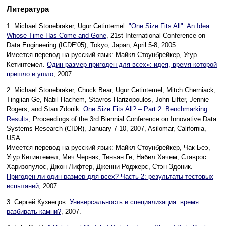
Литература
1. Michael Stonebraker, Ugur Cetintemel.
"One Size Fits All": An Idea
Whose Time Has Come and Gone
, 21st International Conference on
Data Engineering (ICDE'05), Tokyo, Japan, April 5-8, 2005.
Имеется перевод на русский язык: Майкл Стоунбрейкер, Угур
Кетинтемел.
Один размер пригоден для всех»: идея, время которой
пришло и ушло
, 2007.
2. Michael Stonebraker, Chuck Bear, Ugur Cetintemel, Mitch Cherniack,
Tingjian Ge, Nabil Hachem, Stavros Harizopoulos, John Lifter, Jennie
Rogers, and Stan Zdonik.
One Size Fits All? – Part 2: Benchmarking
Results
, Proceedings of the 3rd Biennial Conference on Innovative Data
Systems Research (CIDR), January 7-10, 2007, Asilomar, California,
USA.
Имеется перевод на русский язык: Майкл Стоунбрейкер, Чак Беэ,
Угур Кетинтемел, Мич Черняк, Тиньян Ге, Набил Хачем, Ставрос
Харизопулос, Джон Лифтер, Дженни Роджерс, Стэн Здоник.
Пригоден ли один размер для всех? Часть 2: результаты тестовых
испытаний
, 2007.
3. Сергей Кузнецов.
Универсальность и специализация: время
разбивать камни?
, 2007.