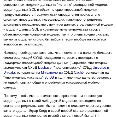
современных моделях данных (в "истинно" реляционной модели,
модели данных SQL и объектно-ориентированной модели)
предусматриваются возможности определения произвольно
сложных типов данных, позволяющих, например, определять
вложенные иерархические структуры данных в реляционной модели
и модели данных SQL и хранимые мультимножества строк в
объектно-ориентированной модели. Так что очень трудно сказать,
какую из моделей стоило бы выбрать, если вообще на касаться
вопросов их реализации.
Наконец, необходимо заметить, что, несмотря на наличие большого
числа реализаций СУБД, создатели которых утверждают о
поддержке
многомерной
модели данных (например, многомерная
аналитическая СУБД
Essbase
, "послепиковские" СУБД
Universe и
Unidata
, основанная на
M-технологии
СУБД
Caché
, основанная на
"многомерных массивах"
SciDB
и т.д.), мне никогда не встречалось
ни одной попытки общего
определения многомерной модели
данных
.
Поэтому, чтобы иметь возможность сравнивать многомерную
модель данных с какой-либо другой моделью, неоходимо ее
сначала определить, хотя бы на таком не слишком строгом уровне,
как это сделал Эдгар Кодд в своей первой статье о реляционной
модели данных (вернее, во второй статье, первой была [7]).