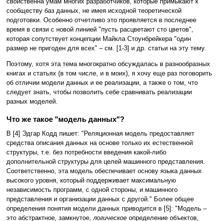
свойственна умам многих разработчиков, которые примыкают к
сообществу баз данных, не имея исходной теоретической
подготовки. Особенно отчетливо это проявляется в последнее
время в связи с новой линией "пусть расцветают сто цветов",
которая сопутствует концепции Майкла Стоунбрейкера "один
размер не пригоден для всех" – см. [1-3] и др. статьи на эту тему.
Поэтому, хотя эта тема многократно обсуждалась в разнообразных
книгах и статьях (в том числе, и в моих), я хочу еще раз поговорить
об отличии модели данных и ее реализации, а также о том, что
следует знать, чтобы позволить себе сравнивать реализации
разных моделей.
Что же такое "модель данных"?
В [4] Эдгар Кодд пишет: "Реляционная модель предоставляет
средства описания данных на основе только их естественной
структуры, т.е. без потребности введения какой-либо
дополнительной структуры для целей машинного представления.
Соответственно, эта модель обеспечивает основу языка данных
высокого уровня, который поддерживает максимальную
независимость программ, с одной стороны, и машинного
представления и организации данных с другой." Более общее
определения понятия модели данных приводится в [5]: "Модель –
это абстрактное, замкнутое,
логическое
определение объектов,