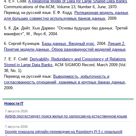
4. E.F. Codd.
A Relational Model of Data for Large Shared Data Banks
.
Communications of the ACM, Volume 13, Number 6, June, 1970.
Перевод на русский язык: Е.Ф. Кодд.
Реляционная модель данных
для больших совместно используемых банков данных
, 2009.
5. К. Дж. Дейт, Хью Дарвен. "Основы будущих баз данных. Третий
манифест", М., Янус-К, 2004.
6. Сергей Кузнецов.
Базы данных. Вводный курс
, 2004.
Лекция 2.
Понятие модели данных. Обзор разновидностей моделей данных
.
7. E. F. Codd.
Derivability, Redundancy and Consistency of Relations
Stored in Large Data Banks
, ACM SIGMOD Record, March 2009 (Vol.
38, No. 1).
Перевод на русский язык:
Выводимость, избыточность и
согласованность отношений, хранимых в крупных банках данных
,
2009.
Новости IT
7 августа 2026
Airbnb протестирует поиск жилья по запросам на естественном языке
7 августа 2026
Google показала офлайн-переводчик на Raspberry Pi 5 с локальной