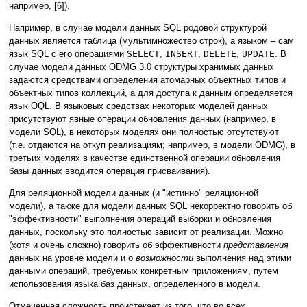
например, [6]).
Например, в случае модели данных SQL родовой структурой
данных является таблица (мультимножество строк), а языком – сам
язык SQL с его операциями
SELECT
,
INSERT
,
DELETE
,
UPDATE
. В
случае модели данных ODMG 3.0 структуры хранимых данных
задаются средствами определения атомарных объектных типов и
объектных типов коллекций, а для доступа к данным определяется
язык OQL. В языковых средствах некоторых моделей данных
присутствуют явные операции обновления данных (например, в
модели SQL), в некоторых моделях они полностью отсутствуют
(т.е. отдаются на откуп реализациям; например, в модели ODMG), в
третьих моделях в качестве единственной операции обновления
базы данных вводится операция присваивания).
Для реляционной модели данных (и "истинно" реляционной
модели), а также для модели данных SQL некорректно говорить об
"эффективности" выполнения операций выборки и обновления
данных, поскольку это полностью зависит от реализации. Можно
(хотя и очень сложно) говорить об эффективности
представления
данных на уровне модели и о
возможности
выполнения над этими
данными операций, требуемых конкретным приложениям, путем
использования языка баз данных, определенного в модели.
Отмеченная сложность проистекает из того, что во всех