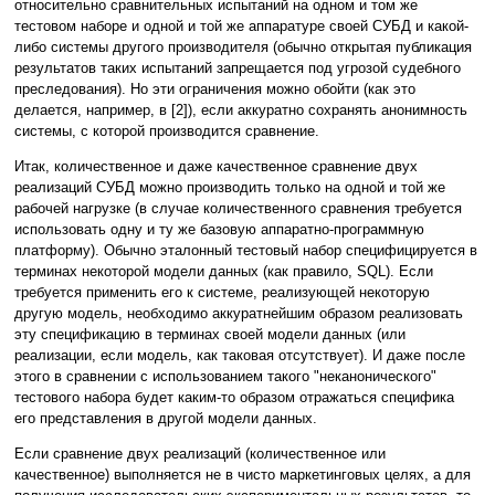
относительно сравнительных испытаний на одном и том же
тестовом наборе и одной и той же аппаратуре своей СУБД и какой-
либо системы другого производителя (обычно открытая публикация
результатов таких испытаний запрещается под угрозой судебного
преследования). Но эти ограничения можно обойти (как это
делается, например, в [2]), если аккуратно сохранять анонимность
системы, с которой производится сравнение.
Итак, количественное и даже качественное сравнение двух
реализаций СУБД можно производить только на одной и той же
рабочей нагрузке (в случае количественного сравнения требуется
использовать одну и ту же базовую аппаратно-программную
платформу). Обычно эталонный тестовый набор специфицируется в
терминах некоторой модели данных (как правило, SQL). Если
требуется применить его к системе, реализующей некоторую
другую модель, необходимо аккуратнейшим образом реализовать
эту спецификацию в терминах своей модели данных (или
реализации, если модель, как таковая отсутствует). И даже после
этого в сравнении с использованием такого "неканонического"
тестового набора будет каким-то образом отражаться специфика
его представления в другой модели данных.
Если сравнение двух реализаций (количественное или
качественное) выполняется не в чисто маркетинговых целях, а для