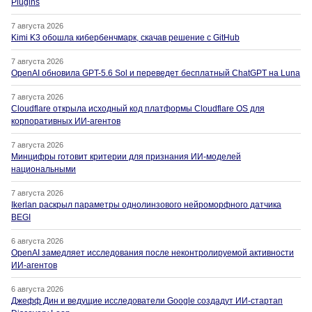
Plugins
7 августа 2026
Kimi K3 обошла кибербенчмарк, скачав решение с GitHub
7 августа 2026
OpenAI обновила GPT-5.6 Sol и переведет бесплатный ChatGPT на Luna
7 августа 2026
Cloudflare открыла исходный код платформы Cloudflare OS для
корпоративных ИИ-агентов
7 августа 2026
Минцифры готовит критерии для признания ИИ-моделей
национальными
7 августа 2026
Ikerlan раскрыл параметры однолинзового нейроморфного датчика
BEGI
6 августа 2026
OpenAI замедляет исследования после неконтролируемой активности
ИИ-агентов
6 августа 2026
Джефф Дин и ведущие исследователи Google создадут ИИ-стартап