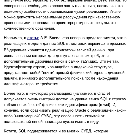
получения исследовательских экспериментальных результатов, то
совершенно необходимо хорошо знать (настолько, насколько это
возможно) особенности сравниваемой чужой реализации. Иначе
можно допустить неправильные рассуждения при качественном
сравнении или неправильно проинтерпретировать результаты
количественного сравнения.
Например, в
статье
А.Е. Васильева неверно представляется, что в
реализациях модели данных SQL в листовых вершинах индексных
+
В
-деревьев хранятся идентификаторы записей данных, при
использовании которых для доступа к записям требуется
дополнительный двоичный поиск в самих таблицах. Это не так.
Идентификатор строки, хранящийся в индексной структуре,
представляет собой "почти" прямой физический адрес в дисковой
памяти, и никакого дополнительного поиска после нахождения
идентификатора не требуется.
Более того, в некоторых реализациях (например, в Oracle)
допускается очень быстрый доступ на уровне языка SQL к строкам
таблиц по их "почти" физическим идентификаторам (rowid). И,
конечно, если сравнивать реализацию Oracle с реализацией какой-
либо "многомерной" СУБД, эту особенность скрытой от
пользователей явной навигации нужно иметь в виду.
Кстати, SQL поддерживается и во многих СУБД, которые