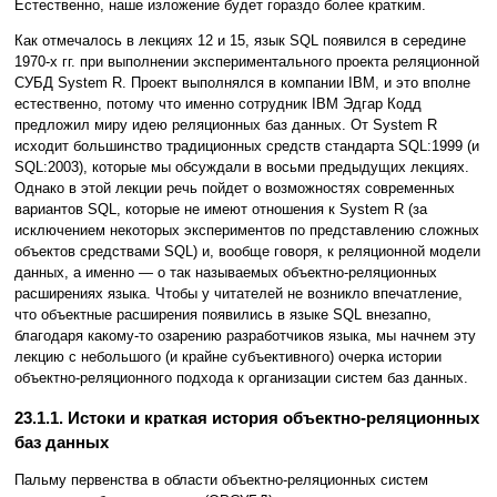
Естественно, наше изложение будет гораздо более кратким.
Как отмечалось в лекциях 12 и 15, язык SQL появился в середине
1970-х гг. при выполнении экспериментального проекта реляционной
СУБД System R. Проект выполнялся в компании IBM, и это вполне
естественно, потому что именно сотрудник IBM Эдгар Кодд
предложил миру идею реляционных баз данных. От System R
исходит большинство традиционных средств стандарта SQL:1999 (и
SQL:2003), которые мы обсуждали в восьми предыдущих лекциях.
Однако в этой лекции речь пойдет о возможностях современных
вариантов SQL, которые не имеют отношения к System R (за
исключением некоторых экспериментов по представлению сложных
объектов средствами SQL) и, вообще говоря, к реляционной модели
данных, а именно — о так называемых объектно-реляционных
расширениях языка. Чтобы у читателей не возникло впечатление,
что объектные расширения появились в языке SQL внезапно,
благодаря какому-то озарению разработчиков языка, мы начнем эту
лекцию с небольшого (и крайне субъективного) очерка истории
объектно-реляционного подхода к организации систем баз данных.
23.1.1. Истоки и краткая история объектно-реляционных
баз данных
Пальму первенства в области объектно-реляционных систем