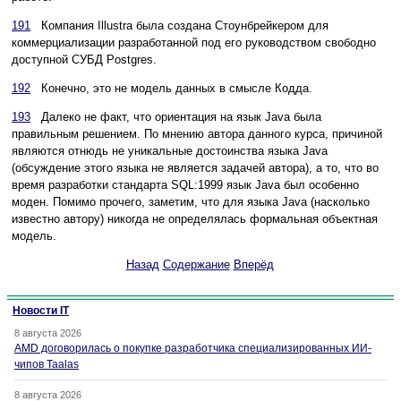
191
Компания Illustra была создана Стоунбрейкером для
коммерциализации разработанной под его руководством свободно
доступной СУБД Postgres.
192
Конечно, это не модель данных в смысле Кодда.
193
Далеко не факт, что ориентация на язык Java была
правильным решением. По мнению автора данного курса, причиной
являются отнюдь не уникальные достоинства языка Java
(обсуждение этого языка не является задачей автора), а то, что во
время разработки стандарта SQL:1999 язык Java был особенно
моден. Помимо прочего, заметим, что для языка Java (насколько
известно автору) никогда не определялась формальная объектная
модель.
Назад
Содержание
Вперёд
Новости IT
8 августа 2026
AMD договорилась о покупке разработчика специализированных ИИ-
чипов Taalas
8 августа 2026