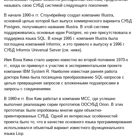
называть свою СУБД системой следующего поколения.
В начале 1990-х гг. Стоунбрейкер создал компанию Illustra,
основной целью которой был выпуск коммерческого варианта СУБД
Postgres, получившего название Illustra. В этой системе
поддерживались основные идеи Postgres, но уже присутствовала и
поддержка языка SQL. В конце 1995 г. компания Illustra была
поглощена компанией Informix, и это привело к выпуску в 1996 г.
СУБД Informix Universal Server (см. ниже).
Имя Вона Кима стало широко известно во второй половине 1970-х
гг., когда он примкнул к участию в экспериментальном проекте
компании IBM System R. Наиболее известная ранняя работа
доктора Кима была посвящена преобразованию SQL-запросов с
целью превращения запросов с вложенными подзапросами в
запросы с соединениями.
В 1980-е гг. Вон Ким работал в компании MCC, где успешно
выполнил реализацию серии прототипов ООСУБД Orion. В этих
прототипах были опробованы многие идеи объектно-
ориентированных СУБД. Одной из интересных особенностей
проекта было то, что в качестве основного языка программирования
использовался объектный вариант известного функционального
языка Lisp.