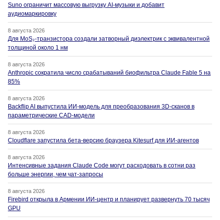
Suno ограничит массовую выгрузку AI-музыки и добавит
аудиомаркировку
8 августа 2026
Для MoS₂-транзистора создали затворный диэлектрик с эквивалентной
толщиной около 1 нм
8 августа 2026
Anthropic сократила число срабатываний биофильтра Claude Fable 5 на
85%
8 августа 2026
Backflip AI выпустила ИИ-модель для преобразования 3D-сканов в
параметрические CAD-модели
8 августа 2026
Cloudflare запустила бета-версию браузера Kitesurf для ИИ-агентов
8 августа 2026
Интенсивные задания Claude Code могут расходовать в сотни раз
больше энергии, чем чат-запросы
8 августа 2026
Firebird открыла в Армении ИИ-центр и планирует развернуть 70 тысяч
GPU