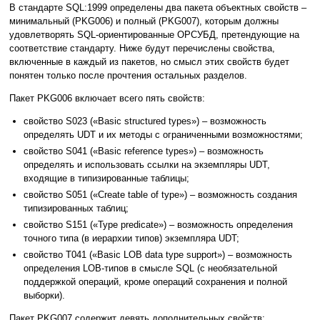
В стандарте SQL:1999 определены два пакета объектных свойств –
минимальный (PKG006) и полный (PKG007), которым должны
удовлетворять SQL-ориентированные ОРСУБД, претендующие на
соответствие стандарту. Ниже будут перечислены свойства,
включенные в каждый из пакетов, но смысл этих свойств будет
понятен только после прочтения остальных разделов.
Пакет PKG006 включает всего пять свойств:
свойство S023 («Basic structured types») – возможность
определять UDT и их методы с ограниченными возможностями;
свойство S041 («Basic reference types») – возможность
определять и использовать ссылки на экземпляры UDT,
входящие в типизированные таблицы;
свойство S051 («Create table of type») – возможность создания
типизированных таблиц;
свойство S151 («Type predicate») – возможность определения
точного типа (в иерархии типов) экземпляра UDT;
свойство Т041 («Basic LOB data type support») – возможность
определения LOB-типов в смысле SQL (с необязательной
поддержкой операций, кроме операций сохранения и полной
выборки).
Пакет PKG007 содержит девять дополнительных свойств: