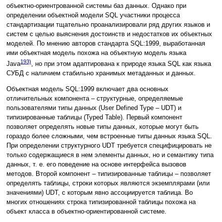
объектно-ориентрованной системы баз данных. Однако при
определении объектной модели SQL участники процесса
стандартизации тщательно проанализировали ряд других языков и
систем с целью выяснения достоинств и недостатков их объектных
моделей. По мнению авторов стандарта SQL:1999, выработанная
ими объектная модель похожа на объектную модель языка
193)
Java
, но при этом адаптирована к природе языка SQL как языка
СУБД с наличием стабильно хранимых метаданных и данных.
Объектная модель SQL:1999 включает два основных
отличительных компонента – структурные, определяемые
пользователями типы данных (User Defined Type – UDT) и
типизированные таблицы (Typed Table). Первый компонент
позволяет определять новые типы данных, которые могут быть
гораздо более сложными, чем встроенные типы данных языка SQL.
При определении структурного UDT требуется специфицировать не
только содержащиеся в нем элементы данных, но и семантику типа
данных, т. е. его поведение на основе интерфейса вызовов
методов. Второй компонент – типизированные таблицы – позволяет
определять таблицы, строки которых являются экземплярами (или
значениями) UDT, с которым явно ассоциируется таблица. Во
многих отношениях строка типизированной таблицы похожа на
объект класса в объектно-ориентированной системе.