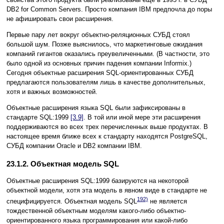
DB2 for Common Servers. Просто компания IBM предпочла до поры
не афишировать свои расширения.
Первые пару лет вокруг объектно-реляционных СУБД стоял
большой шум. Позже выяснилось, что маркетинговые ожидания
компаний гигантов оказались преувеличенными. (В частности, это
было одной из основных причин падения компании Informix.)
Сегодня объектные расширения SQL-ориентированных СУБД
предлагаются пользователям лишь в качестве дополнительных,
хотя и важных возможностей.
Объектные расширения языка SQL были зафиксированы в
стандарте SQL:1999
[3.9]
. В той или иной мере эти расширения
поддерживаются во всех трех перечисленных выше продуктах. В
настоящее время ближе всех к стандарту находятся PostgreSQL,
СУБД компании Oracle и DB2 компании IBM.
23.1.2. Объектная модель SQL
Объектные расширения SQL:1999 базируются на некоторой
объектной модели, хотя эта модель в явном виде в стандарте не
192)
специфицируется. Объектная модель SQL
не является
тождественной объектным моделям какого-либо объектно-
ориентированного языка программирования или какой-либо