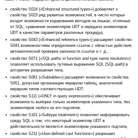
свойство S024 («Enhanced structured types») добавляет к
свойству S023 ряд развитых возможностей, в число которых
входят возможности кодирования методов на языках, отличных
от SQL, сравнения экземпляров UDT и передача экземпляров
UDT в качестве параметров различных процедур;
свойство S043 («Enhanced reference types») расширяет свойство
S041 возможностями определения ссылок с областью действия,
автоматической проверки законности ссылок и т. д.;
свойство S071 («SQL-paths in function and type name resolution»)
позволяет использовать путевые выражения SQL (SQL-path) в
алгоритме разрешения типа;
свойство S081 («Subtables») расширяет возможности свойства
S051, допуская организацию иерархии таблиц, аналогичной
иерархии типов соответствующих UDT;
свойство S111 («ONLY in query expressions») обеспечивает
возможность выборки только экземпляров указанного типа, без
экземпляров любого из его подтипов;
свойство S161 («Subtype treatment») позволяет информировать
среду SQL о том, что некоторый экземпляр UDT в
действительности является экземпляром указанного подтипа;
свойство S211 («User-defined cast functions») разрешает