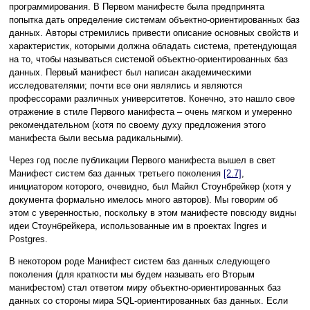
программирования. В Первом манифесте была предпринята
попытка дать определение системам объектно-ориентированных баз
данных. Авторы стремились привести описание основных свойств и
характеристик, которыми должна обладать система, претендующая
на то, чтобы называться системой объектно-ориентированных баз
данных. Первый манифест был написан академическими
исследователями; почти все они являлись и являются
профессорами различных университетов. Конечно, это нашло свое
отражение в стиле Первого манифеста – очень мягком и умеренно
рекомендательном (хотя по своему духу предложения этого
манифеста были весьма радикальными).
Через год после публикации Первого манифеста вышел в свет
Манифест систем баз данных третьего поколения
[2.7]
,
инициатором которого, очевидно, был Майкл Стоунбрейкер (хотя у
документа формально имелось много авторов). Мы говорим об
этом с уверенностью, поскольку в этом манифесте повсюду видны
идеи Стоунбрейкера, использованные им в проектах Ingres и
Postgres.
В некотором роде Манифест систем баз данных следующего
поколения (для краткости мы будем называть его Вторым
манифестом) стал ответом миру объектно-ориентированных баз
данных со стороны мира SQL-ориентированных баз данных. Если