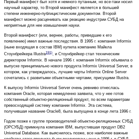
Первый манифест был хотя и немного путанным, но все-таки носил
научный характер, то Второй манифест является в большей
степени инженерно-публицистическим документом. Второй
манифест можно расценивать как реакцию индустрии СУБД на
неприятные для нее измышления науки.
Второй манифест (или, вернее, работы, приведшие к его
появлению) имел важные последствия. В 1995 г. компания Informix
(ныне входящая в состав IBM) купила компанию Майкла
191)
Стоунбрейкера Illustra
, и Стоунбрейкер стал техническим
директором Informix. В начале 1996 г. компания Informix объявила о
выпуске принципиально нового продукта Informix Universal Server, в
котором, как утверждалось, лучшие черты Informix Online Server
сочетались с развитыми объектными чертами, присущими Illustra.
К выпуску Informix Universal Server очень ревниво отнеслась
компания Oracle, которая немедленно заявила, что у нее готов
собственный объектно-реляционный продукт, по всем параметрам
превосходящий систему компании Informix. Эта система,
получившая название Oracle8, была выпущена в конце лета 1996 г.
Годом позже к группе производителей объектно-реляционных СУБД
(ОРСУБД) примкнула компания IBM, выпустившая продукт DB2
Universal Database. Как выяснилось позже, все наиболее важные
свойства этого продукта были реализованы еще в 1995 г. в СУБД