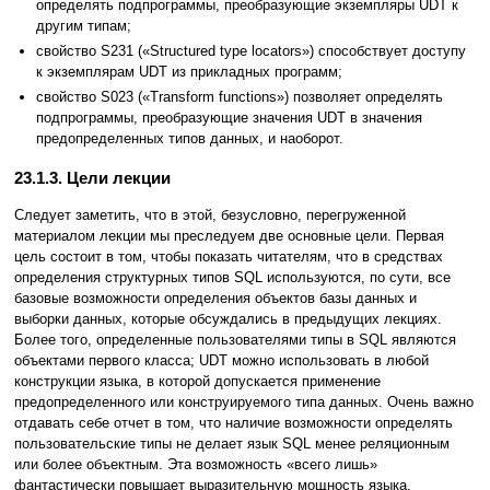
определять подпрограммы, преобразующие экземпляры UDT к
другим типам;
свойство S231 («Structured type locators») способствует доступу
к экземплярам UDT из прикладных программ;
свойство S023 («Transform functions») позволяет определять
подпрограммы, преобразующие значения UDT в значения
предопределенных типов данных, и наоборот.
23.1.3. Цели лекции
Следует заметить, что в этой, безусловно, перегруженной
материалом лекции мы преследуем две основные цели. Первая
цель состоит в том, чтобы показать читателям, что в средствах
определения структурных типов SQL используются, по сути, все
базовые возможности определения объектов базы данных и
выборки данных, которые обсуждались в предыдущих лекциях.
Более того, определенные пользователями типы в SQL являются
объектами первого класса; UDT можно использовать в любой
конструкции языка, в которой допускается применение
предопределенного или конструируемого типа данных. Очень важно
отдавать себе отчет в том, что наличие возможности определять
пользовательские типы не делает язык SQL менее реляционным
или более объектным. Эта возможность «всего лишь»
фантастически повышает выразительную мощность языка.