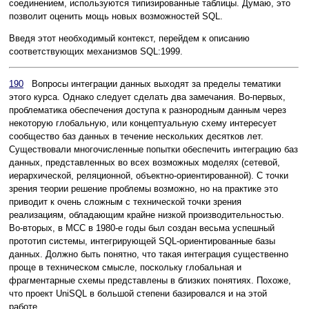
соединением, используются типизированные таблицы. Думаю, это
позволит оценить мощь новых возможностей SQL.
Введя этот необходимый контекст, перейдем к описанию
соответствующих механизмов SQL:1999.
190
Вопросы интеграции данных выходят за пределы тематики
этого курса. Однако следует сделать два замечания. Во-первых,
проблематика обеспечения доступа к разнородным данным через
некоторую глобальную, или концептуальную схему интересует
сообщество баз данных в течение нескольких десятков лет.
Существовали многочисленные попытки обеспечить интеграцию баз
данных, представленных во всех возможных моделях (сетевой,
иерархической, реляционной, объектно-ориентированной). С точки
зрения теории решение проблемы возможно, но на практике это
приводит к очень сложным с технической точки зрения
реализациям, обладающим крайне низкой производительностью.
Во-вторых, в MCC в 1980-е годы был создан весьма успешный
прототип системы, интегрирующей SQL-ориентированные базы
данных. Должно быть понятно, что такая интеграция существенно
проще в техническом смысле, поскольку глобальная и
фрагментарные схемы представлены в близких понятиях. Похоже,
что проект UniSQL в большой степени базировался и на этой
работе.