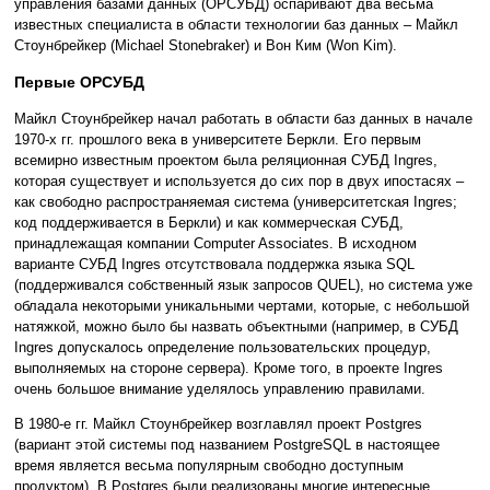
управления базами данных (ОРСУБД) оспаривают два весьма
известных специалиста в области технологии баз данных – Майкл
Стоунбрейкер (Michael Stonebraker) и Вон Ким (Won Kim).
Первые ОРСУБД
Майкл Стоунбрейкер начал работать в области баз данных в начале
1970-х гг. прошлого века в университете Беркли. Его первым
всемирно известным проектом была реляционная СУБД Ingres,
которая существует и используется до сих пор в двух ипостасях –
как свободно распространяемая система (университетская Ingres;
код поддерживается в Беркли) и как коммерческая СУБД,
принадлежащая компании Computer Associates. В исходном
варианте СУБД Ingres отсутствовала поддержка языка SQL
(поддерживался собственный язык запросов QUEL), но система уже
обладала некоторыми уникальными чертами, которые, с небольшой
натяжкой, можно было бы назвать объектными (например, в СУБД
Ingres допускалось определение пользовательских процедур,
выполняемых на стороне сервера). Кроме того, в проекте Ingres
очень большое внимание уделялось управлению правилами.
В 1980-е гг. Майкл Стоунбрейкер возглавлял проект Postgres
(вариант этой системы под названием PostgreSQL в настоящее
время является весьма популярным свободно доступным
продуктом). В Postgres были реализованы многие интересные