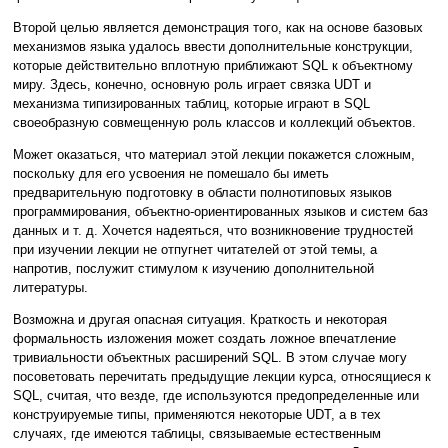
Второй целью является демонстрация того, как на основе базовых
механизмов языка удалось ввести дополнительные конструкции,
которые действительно вплотную приближают SQL к объектному
миру. Здесь, конечно, основную роль играет связка UDT и
механизма типизированных таблиц, которые играют в SQL
своеобразную совмещенную роль классов и коллекций объектов.
Может оказаться, что материал этой лекции покажется сложным,
поскольку для его усвоения не помешало бы иметь
предварительную подготовку в области полнотиповых языков
программирования, объектно-ориентированных языков и систем баз
данных и т. д. Хочется надеяться, что возникновение трудностей
при изучении лекции не отпугнет читателей от этой темы, а
напротив, послужит стимулом к изучению дополнительной
литературы.
Возможна и другая опасная ситуация. Краткость и некоторая
формальность изложения может создать ложное впечатление
тривиальности объектных расширений SQL. В этом случае могу
посоветовать перечитать предыдущие лекции курса, относящиеся к
SQL, считая, что везде, где используются предопределенные или
конструируемые типы, применяются некоторые UDT, а в тех
случаях, где имеются таблицы, связываемые естественным