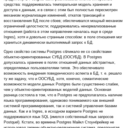
средства: поддерживалась темпоральная модель хранения и
доступа к данным, и в связи с этим был полностью пересмотрен
механизм журнализации изменений, откатов транзакций и
восстановления БД после сбоев; обеспечивался мощный механизм
ограничений целостности; поддерживались ненормализованные
отношения (работа в этом направлении началась еще в среде
Ingres), хотя и довольно странным способом: в поле отношения мог
храниться динамически выполняемый запрос к БД.
Одно свойство системы Postgres сближало ее со свойствами
объектно-ориентированных СУБД (ООСУБД). В Postgres
допускалось хранение в полях отношений данных абстрактных,
определяемых пользователями типов. Это обеспечивало
возможность внедрения поведенческого аспекта в БД, т. е. решало
ту же задачу, что и ООСУБД, хотя, конечно, семантические
возможности модели данных Postgres были существенно слабее,
чем у объектно-ориентированных моделей данных. Основная
разница состояла в том, что в Postgres не предполагалось наличие
языка программирования, одинаково понимаемого как внешней
системой программирования, так и системой управления базами
данных. Как и в Ingres, в исходном варианте Postgres не
поддерживался язык SQL (имелся собственный язык запросов
Postquel). Кстати, во времена Postgres Майкл Стоунбрейкер не
использовал термин объектно-реляционная система, предпочитая