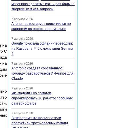
могут расходовать в сотни раз больше
энергии, чем чат-запросы
7 августа 2026
Airbnb протестирует поиск жилья по
запросам на естественном языке
7 августа 2026
Google показала офлайн-переводчик
ы на
на Raspberry Pi 5 с локальной Gemma
то С
4
огда
о на
7 августа 2026
Anthropic создаёт собственную
удим
команду разработчиков ИИ-чипов для
орые
Claude
7 августа 2026
ивно
ИИ-модели Evo помогли
ство
спроектировать 16 работоспособных
сти,
бактериофагов
ниги
7 августа 2026
нных
В эксперименте пользователи
пропустили треть опасных команд