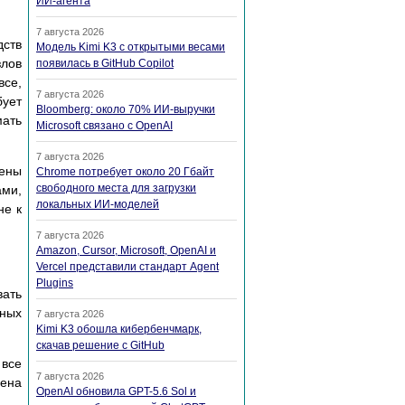
ИИ-агента
7 августа 2026
дств
Модель Kimi K3 с открытыми весами
злов
появилась в GitHub Copilot
все,
7 августа 2026
бует
Bloomberg: около 70% ИИ-выручки
мать
Microsoft связано с OpenAI
7 августа 2026
дены
Chrome потребует около 20 Гбайт
свободного места для загрузки
ами,
локальных ИИ-моделей
не к
7 августа 2026
Amazon, Cursor, Microsoft, OpenAI и
Vercel представили стандарт Agent
Plugins
ать
нных
7 августа 2026
Kimi K3 обошла кибербенчмарк,
скачав решение с GitHub
все
7 августа 2026
чена
OpenAI обновила GPT-5.6 Sol и