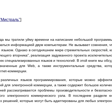
 "Мистраль"
]
гда мы тратили уйму времени на написание небольшой программ
ваться информацией двум компьютерам. Не вызывает сомнения, ч
 языком. Однако в сегодняшнем мире стремительных скоростей, к
ующего вторника", реализация задуманного проекта исключительн
ек специализированных языков и технологий. В этой книге мы обс
значенные для Web, а также инструментальные средства, кот
ernet-коммерции.
р различных языков программирования, которые можно эффект
ий для электронной коммерции, а также содержит большое количе
 ней рассматриваются проблемы производительности и безопасно
го электронного коммерческого узла. В последнем разделе к
х решений, которые могут быть адаптированы для любых электро