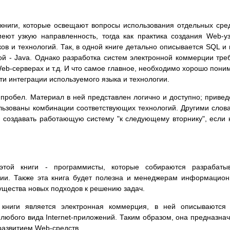
книги, которые освещают вопросы использования отдельных сре
еют узкую направленность, тогда как практика создания Web-у
ов и технологий. Так, в одной книге детально описывается SQL и 
гой - Java. Однако разработка систем электронной коммерции тре
 Web-серверах и т.д. И что самое главное, необходимо хорошо пони
и интеграции используемого языка и технологии.
т пробел. Материал в ней представлен логично и доступно; приве
льзованы комбинации соответствующих технологий. Другими слов
и создавать работающую систему "к следующему вторнику", если 
этой книги - программисты, которые собираются разрабатыв
ии. Также эта книга будет полезна и менеджерам информацио
ущества новых подходов к решению задач.
книги является электронная коммерция, в ней описываются 
любого вида Internet-приложений. Таким образом, она предназна
развитием Web-средств.