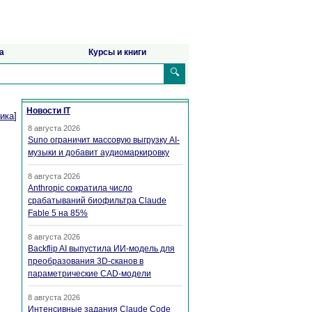
а
Курсы и книги
🔍
Новости IT
ика
]
8 августа 2026
Suno ограничит массовую выгрузку AI-
музыки и добавит аудиомаркировку
8 августа 2026
Anthropic сократила число
срабатываний биофильтра Claude
Fable 5 на 85%
8 августа 2026
Backflip AI выпустила ИИ-модель для
преобразования 3D-сканов в
параметрические CAD-модели
8 августа 2026
Интенсивные задания Claude Code