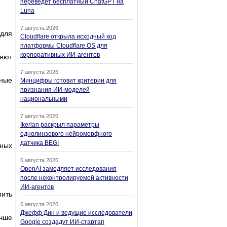
переведет бесплатный ChatGPT на
Luna
7 августа 2026
 для
Cloudflare открыла исходный код
платформы Cloudflare OS для
корпоративных ИИ-агентов
ляют
7 августа 2026
чные
Минцифры готовит критерии для
признания ИИ-моделей
национальными
7 августа 2026
Ikerlan раскрыл параметры
однолинзового нейроморфного
датчика BEGI
нных
6 августа 2026
OpenAI замедляет исследования
после неконтролируемой активности
ИИ-агентов
мить
6 августа 2026
Джефф Дин и ведущие исследователи
учше
Google создадут ИИ-стартап