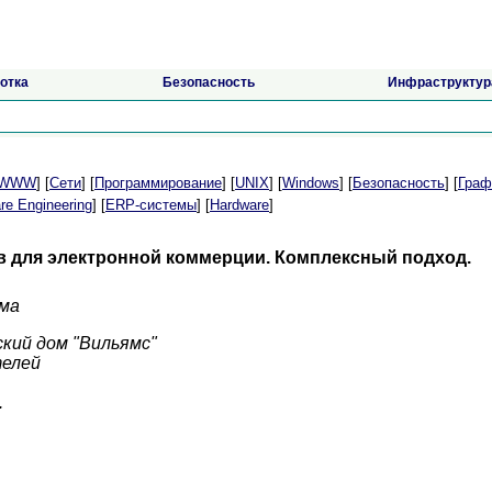
отка
Безопасность
Инфраструктур
t/WWW
] [
Сети
] [
Программирование
] [
UNIX
] [
Windows
] [
Безопасность
] [
Граф
re Engineering
] [
ERP-системы
] [
Hardware
]
в для электронной коммерции. Комплексный подход.
рма
ский дом "Вильямс"
телей
.