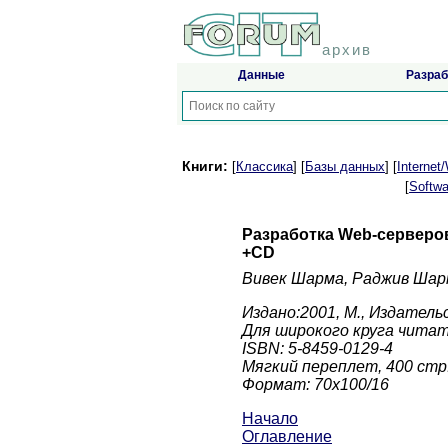
архив
Данные
Разраб
Книги:
[
Классика
] [
Базы данных
] [
Interne
[
Softwa
Разработка Web-cepвepо
+CD
Вивек Шарма, Раджив Ша
Издано:2001, М., Издатель
Для широкого круга чита
ISBN: 5-8459-0129-4
Мягкий переплет, 400 стр
Формат: 70x100/16
Начало
Оглавление