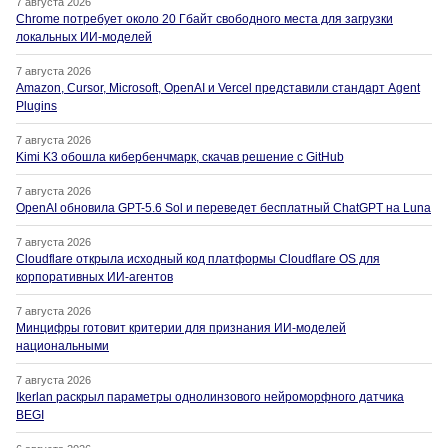
7 августа 2026
Chrome потребует около 20 Гбайт свободного места для загрузки
локальных ИИ-моделей
7 августа 2026
Amazon, Cursor, Microsoft, OpenAI и Vercel представили стандарт Agent
Plugins
7 августа 2026
Kimi K3 обошла кибербенчмарк, скачав решение с GitHub
7 августа 2026
OpenAI обновила GPT-5.6 Sol и переведет бесплатный ChatGPT на Luna
7 августа 2026
Cloudflare открыла исходный код платформы Cloudflare OS для
корпоративных ИИ-агентов
7 августа 2026
Минцифры готовит критерии для признания ИИ-моделей
национальными
7 августа 2026
Ikerlan раскрыл параметры однолинзового нейроморфного датчика
BEGI