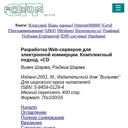
☰
архив
Книги:
[
Классика
] [
Базы данных
] [
Internet/WWW
] [
Сети
]
[
Программирование
] [
UNIX
] [
Windows
] [
Безопасность
] [
Графика
]
[
Software Engineering
] [
ERP-системы
] [
Hardware
]
Разработка Web-cepвepов для
электронной коммерции. Комплексный
подход. +CD
Вивек Шарма, Раджив Шарма
Издано:2001, М., Издательский дом "Вильямс"
Для широкого круга читателей
ISBN: 5-8459-0129-4
Мягкий переплет, 400 стр.
Формат: 70x100/16
Начало
Оглавление
Полное содержание
Введение
Структура книги