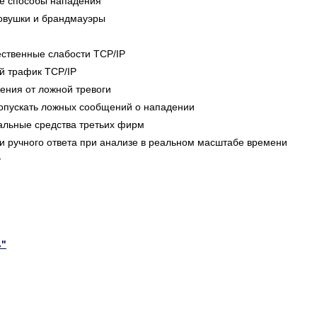
ые способы нападения
овушки и брандмауэры
ственные слабости TCP/IP
й трафик TCP/IP
ения от ложной тревоги
 допускать ложных сообщений о нападении
альные средства третьих фирм
и ручного ответа при анализе в реальном масштабе времени
у
ь"