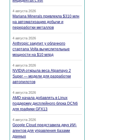
инцидентах с ИИ
4 августа 2026
Mariana Minerals привлекла $310 млн
на автоматизацию добычи и
переработки металлов
4 августа 2026
Anthropic закупит у облачного
стартапа Volta вычислительные
мощности на $10 млрд
4 августа 2026
NVIDIA открыла веса Alpamayo 2
Super — модели для разработки
автопилотов
4 августа 2026
AMD начала добавлять в Linux
поддержку дисплейного блока DCN6
для графики GFX13
4 августа 2026
Google Cloud представила двух ИИ-
агентов для управления базами
данных