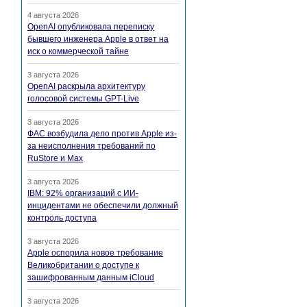
4 августа 2026
OpenAI опубликовала переписку
бывшего инженера Apple в ответ на
иск о коммерческой тайне
3 августа 2026
OpenAI раскрыла архитектуру
голосовой системы GPT-Live
3 августа 2026
ФАС возбудила дело против Apple из-
за неисполнения требований по
RuStore и Max
3 августа 2026
IBM: 92% организаций с ИИ-
инцидентами не обеспечили должный
контроль доступа
3 августа 2026
Apple оспорила новое требование
Великобритании о доступе к
зашифрованным данным iCloud
3 августа 2026