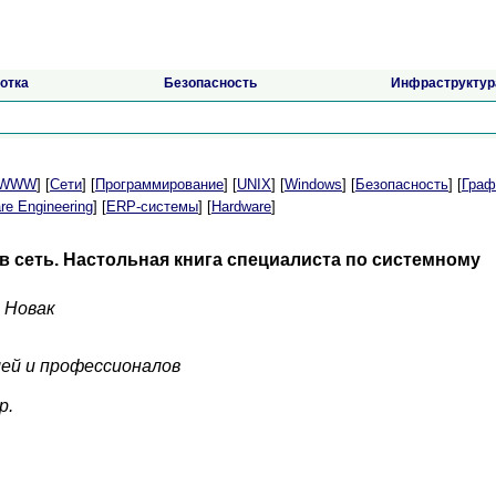
отка
Безопасность
Инфраструктур
t/WWW
] [
Сети
] [
Программирование
] [
UNIX
] [
Windows
] [
Безопасность
] [
Граф
re Engineering
] [
ERP-системы
] [
Hardware
]
 сеть. Настольная книга специалиста по системному
 Новак
ей и профессионалов
р.