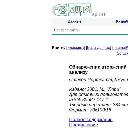
архив
Данные
Разраб
Книги:
[
Классика
] [
Базы данных
] [
Interne
[
Softwa
Обнаружение вторжений в
анализу
Стивен Норткатт, Джуди
Издано: 2001, М., "Лори"
Для опытных пользовател
ISBN: 85582-147-1
Твердый переплет, 384 ст
Формат: 70x100/16
Полное содержание
Предисловие