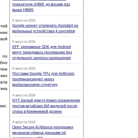
показатели zHBM: до восьми раз
выше HBM5
5 августа 2026
тей
Google начнет отключать Assistant на
мобильных устройствах 4 сентября
ении
вой
5 августа 2026
EFF: рекламные SDK для Android
могут передавать геолокацию без
 по
отдельного запроса разрешения
обно
 тем
5 августа 2026
Поставки Google TPU для Anthropic
ских
профинансируют через
ала
внебалансовую структуру
тика
4 августа 2026
NYT: Белый дом отложил ограничения
вас.
против китайских ИИ-моделей после
спора в Кремниевой долине
4 августа 2026
Open Secure AI Alliance предложил
механизм обмена данными об