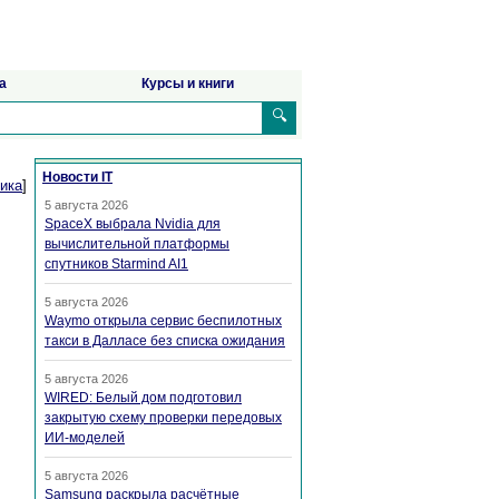
а
Курсы и книги
🔍
Новости IT
ика
]
5 августа 2026
SpaceX выбрала Nvidia для
вычислительной платформы
спутников Starmind AI1
5 августа 2026
Waymo открыла сервис беспилотных
такси в Далласе без списка ожидания
5 августа 2026
WIRED: Белый дом подготовил
закрытую схему проверки передовых
ИИ-моделей
5 августа 2026
Samsung раскрыла расчётные