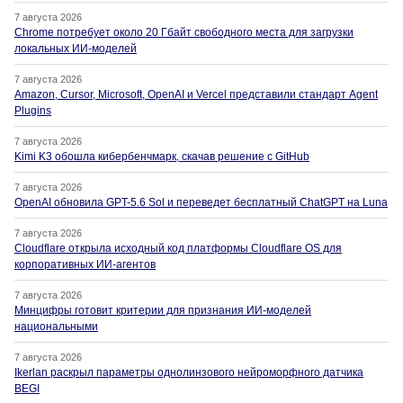
7 августа 2026
Chrome потребует около 20 Гбайт свободного места для загрузки
локальных ИИ-моделей
7 августа 2026
Amazon, Cursor, Microsoft, OpenAI и Vercel представили стандарт Agent
Plugins
7 августа 2026
Kimi K3 обошла кибербенчмарк, скачав решение с GitHub
7 августа 2026
OpenAI обновила GPT-5.6 Sol и переведет бесплатный ChatGPT на Luna
7 августа 2026
Cloudflare открыла исходный код платформы Cloudflare OS для
корпоративных ИИ-агентов
7 августа 2026
Минцифры готовит критерии для признания ИИ-моделей
национальными
7 августа 2026
Ikerlan раскрыл параметры однолинзового нейроморфного датчика
BEGI