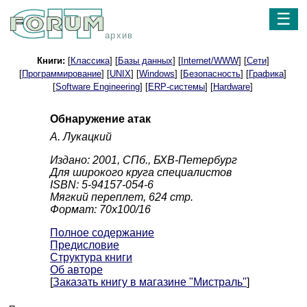
☰
архив
Книги:
[
Классика
] [
Базы данных
] [
Internet/WWW
] [
Сети
]
[
Программирование
] [
UNIX
] [
Windows
] [
Безопасность
] [
Графика
]
[
Software Engineering
] [
ERP-системы
] [
Hardware
]
Обнаружение атак
А. Лукацкий
Издано: 2001, СПб., БХВ-Петербург
Для широкого круга специалистов
ISBN: 5-94157-054-6
Мягкий переплет, 624 стр.
Формат: 70x100/16
Полное содержание
Предисловие
Структура книги
Об авторе
[
Заказать книгу в магазине "Мистраль"
]