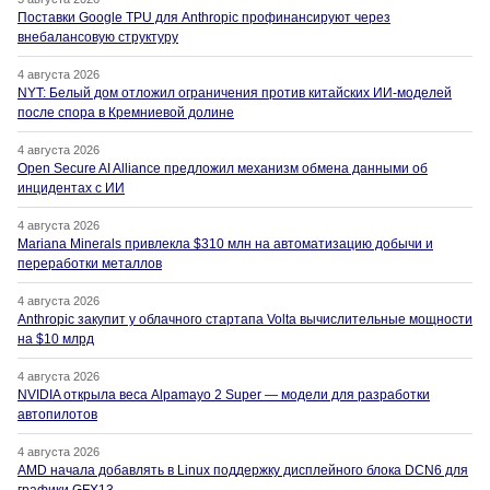
Поставки Google TPU для Anthropic профинансируют через
внебалансовую структуру
4 августа 2026
NYT: Белый дом отложил ограничения против китайских ИИ-моделей
после спора в Кремниевой долине
4 августа 2026
Open Secure AI Alliance предложил механизм обмена данными об
инцидентах с ИИ
4 августа 2026
Mariana Minerals привлекла $310 млн на автоматизацию добычи и
переработки металлов
4 августа 2026
Anthropic закупит у облачного стартапа Volta вычислительные мощности
на $10 млрд
4 августа 2026
NVIDIA открыла веса Alpamayo 2 Super — модели для разработки
автопилотов
4 августа 2026
AMD начала добавлять в Linux поддержку дисплейного блока DCN6 для