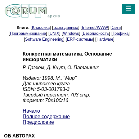
☰
архив
Книги:
[
Классика
] [
Базы данных
] [
Internet/WWW
] [
Сети
]
[
Программирование
] [
UNIX
] [
Windows
] [
Безопасность
] [
Графика
]
[
Software Engineering
] [
ERP-системы
] [
Hardware
]
Конкретная математика. Основание
информатики
Р. Грэхем, Д. Кнут, О. Паташник
Издано: 1998, М., "Мир"
Для широкого круга
ISBN: 5-03-001793-3
Твердый переплет, 703 стр.
Формат: 70x100/16
Начало
Полное содержание
Предисловие
ОБ АВТОРАХ