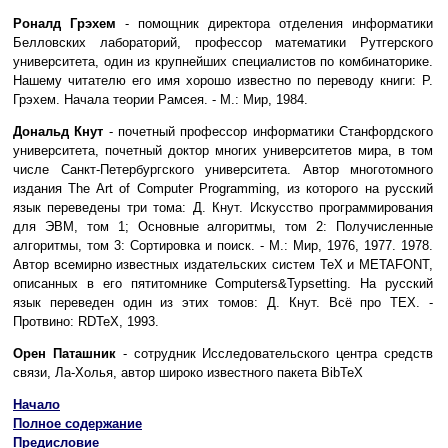
Роналд Грэхем
- помощник директора отделения информатики
Белловских лабораторий, профессор математики Рутгерского
университета, один из крупнейших специалистов по комбинаторике.
Нашему читателю его имя хорошо известно по переводу книги: Р.
Грэхем. Начала теории Рамсея. - М.: Мир, 1984.
Дональд Кнут
- почетный профессор информатики Станфордского
университета, почетный доктор многих университетов мира, в том
числе Санкт-Петербургского университета. Автор многотомного
издания The Art of Computer Programming, из которого на русский
язык переведены три тома: Д. Кнут. Искусство программирования
для ЭВМ, том 1; Основные алгоритмы, том 2: Получисленные
алгоритмы, том 3: Сортировка и поиск. - М.: Мир, 1976, 1977. 1978.
Автор всемирно известных издательских систем TeX и METAFONT,
описанных в его пятитомнике Computers&Typsetting. На русский
язык переведен один из этих томов: Д. Кнут. Всё про ТЕХ. -
Протвино: RDTeX, 1993.
Орен Паташник
- сотрудник Исследовательского центра средств
связи, Ла-Холья, автор широко известного пакета BibTeX
Начало
Полное содержание
Предисловие