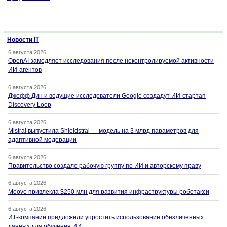
Новости IT
6 августа 2026
OpenAI замедляет исследования после неконтролируемой активности
ИИ-агентов
6 августа 2026
Джефф Дин и ведущие исследователи Google создадут ИИ-стартап
Discovery Loop
6 августа 2026
Mistral выпустила Shieldstral — модель на 3 млрд параметров для
адаптивной модерации
6 августа 2026
Правительство создало рабочую группу по ИИ и авторскому праву
6 августа 2026
Moove привлекла $250 млн для развития инфраструктуры роботакси
6 августа 2026
ИТ-компании предложили упростить использование обезличенных
данных для обучения ИИ