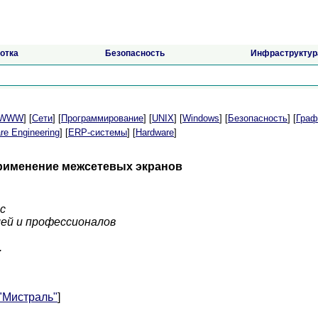
отка
Безопасность
Инфраструктур
t/WWW
] [
Сети
] [
Программирование
] [
UNIX
] [
Windows
] [
Безопасность
] [
Граф
re Engineering
] [
ERP-системы
] [
Hardware
]
 применение межсетевых экранов
сс
ей и профессионалов
.
 "Мистраль"
]