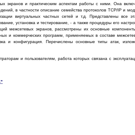
вых экранов и практическим аспектам работы с ними. Она вклю
дений, в частности описание семейства протоколов TCP/IP и мо
зации виртуальных частных сетей и т.д. Представлены все э
вание, установка и тестирование, - а также процедуры его настро
ций межсетевых экранов, рассмотрены их основные компонент
тных и коммерческих программ, применяемых в составе межсете
овка и конфигурация. Перечислены основные типы атак, изло
раторам и пользователям, работа которых связана с эксплуата
ь"