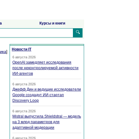
а
Курсы и книги
🔍
Новости IT
ика
]
6 августа 2026
OpenAI замедляет исследования
после неконтролируемой активности
ИИ-агентов
6 августа 2026
Джефф Дин и ведущие исследователи
Google создадут ИИ-стартап
Discovery Loop
6 августа 2026
Mistral выпустила Shieldstral — модель
на 3 млрд параметров для
адаптивной модерации
6 августа 2026