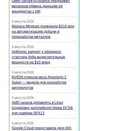
Open Secure AI Alliance предложил
механизм обмена данными об
инцидентах с ИИ
4 августа 2026
Mariana Minerals привлекла $310 млн
на автоматизацию добычи и
переработки металлов
4 августа 2026
Anthropic закупит у облачного
стартапа Volta вычислительные
мощности на $10 млрд
4 августа 2026
NVIDIA открыла веса Alpamayo 2
Super — модели для разработки
автопилотов
4 августа 2026
AMD начала добавлять в Linux
поддержку дисплейного блока DCN6
для графики GFX13
4 августа 2026
Google Cloud представила двух ИИ-