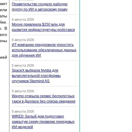
чает
Правительство создало рабочую
дели
группу по ИИ и авторскому праву
тапы
6 августа 2026
йки.
Moove привлекла $250 млн для
ы. В
развития инфраструктуры роботакси
вого
6 августа 2026
жены
ИТ-компании предложили упростить
использование обезличенных данных
для обучения ИИ
цией
5 августа 2026
SpaceX выбрала Nvidia для
вычислительной платформы
спутников Starmind AI1
5 августа 2026
Waymo открыла сервис беспилотных
такси в Далласе без списка ожидания
5 августа 2026
WIRED: Белый дом подготовил
закрытую схему проверки передовых
ИИ-моделей