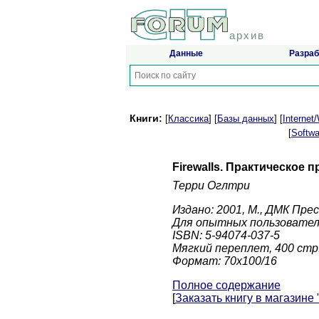
архив
Данные
Разраб
Книги:
[
Классика
] [
Базы данных
] [
Interne
[
Softwa
Firewalls. Практическое
Терри Оглтри
Издано: 2001, М., ДМК Пре
Для опытных пользовател
ISBN: 5-94074-037-5
Мягкий переплет, 400 стр
Формат: 70x100/16
Полное содержание
[
Заказать книгу в магазине