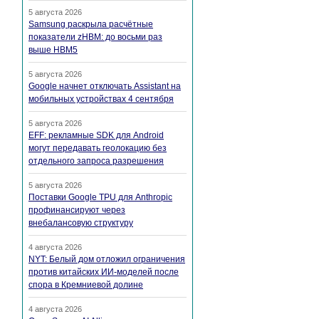
5 августа 2026
Samsung раскрыла расчётные
показатели zHBM: до восьми раз
выше HBM5
5 августа 2026
Google начнет отключать Assistant на
мобильных устройствах 4 сентября
5 августа 2026
EFF: рекламные SDK для Android
могут передавать геолокацию без
отдельного запроса разрешения
5 августа 2026
Поставки Google TPU для Anthropic
профинансируют через
внебалансовую структуру
4 августа 2026
NYT: Белый дом отложил ограничения
против китайских ИИ-моделей после
спора в Кремниевой долине
4 августа 2026