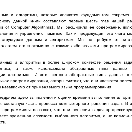
нных и алгоритмы, которые являются фундаментом современн
снову данной книги составляют первые шесть глав нашей ра
sis of Computer Algorithms1. Мы расширили ее содержание, вкл
анения и управлению памятью. Как и предыдущая, эта книга м
о структурам данным и алгоритмам. Мы не требуем от читат
дполагаем его знакомство с какими-либо языками программиров
данных и алгоритмы в более широком контексте решения зад
ехники, а также использовали абстрактные типы данных 
ии алгоритмов. И хотя сегодня абстрактные типы данных то
ыках программирования, авторы считают, что они являются поле
м независимо от применяемого языка программирования.
внедряем идею вычисления и оценки времени выполнения алгори
ак составную часть процесса компьютерного решения задач. В 
о программисты осознают, что при решении задач прогрессир
меет временная сложность выбранного алгоритма, а не возможн
тв.