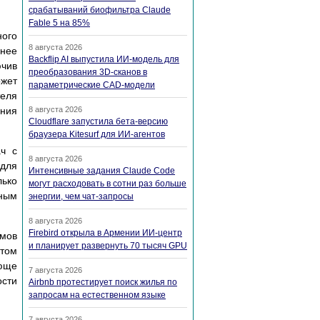
срабатываний биофильтра Claude
Fable 5 на 85%
ого
8 августа 2026
нее
Backflip AI выпустила ИИ-модель для
ючив
преобразования 3D-сканов в
ожет
параметрические CAD-модели
еля
ания
8 августа 2026
Cloudflare запустила бета-версию
браузера Kitesurf для ИИ-агентов
ач с
8 августа 2026
для
Интенсивные задания Claude Code
лько
могут расходовать в сотни раз больше
зным
энергии, чем чат-запросы
8 августа 2026
Firebird открыла в Армении ИИ-центр
тмов
и планирует развернуть 70 тысяч GPU
этом
ующе
7 августа 2026
ости
Airbnb протестирует поиск жилья по
запросам на естественном языке
7 августа 2026