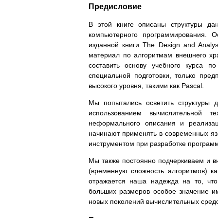
Предисловие
В этой книге описаны структуры да
компьютерного программирования. О
изданной книги The Design and Analy
материал по алгоритмам внешнего хр
составить основу учебного курса п
специальной подготовки, только пре
высокого уровня, такими как Pascal.
Мы попытались осветить структуры 
использованием вычислительной т
неформального описания и реализац
начинают применять в современных яз
инструментом при разработке програм
Мы также постоянно подчеркиваем и 
(временную сложность алгоритмов) к
отражается наша надежда на то, чт
больших размеров особое значение и
новых поколений вычислительных средс