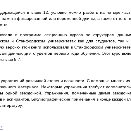
держащийся в главе 12, условно можно разбить на четыре част
и памяти фиксированной или переменной длины, а также от того, 
мяти.
зовали в программе лекционных курсов по структурам данны
ском и Станфордском университетах как для студентов, так и
ю версию этой книги использовали в Станфордском университете
урам данных для студентов первого года обучения. Этот курс вкл
из глав 5-7.
 упражнений различной степени сложности. С помощью многих из
оженного материала. Некоторые упражнения требуют дополнител
ы одной звездочкой. Упражнения, помеченные двумя звездочк
ов и аспирантов. Библиографические примечания в конце каждой г
литературу.
ь"