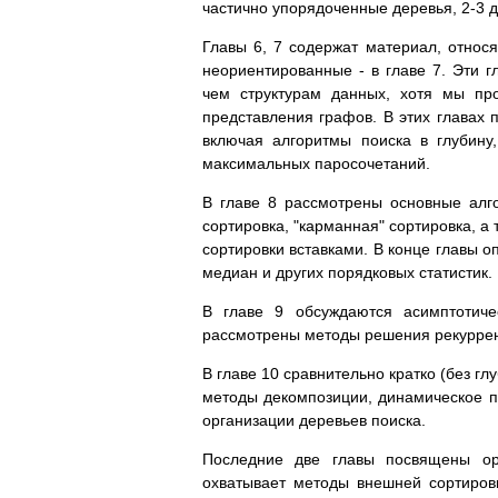
частично упорядоченные деревья, 2-3 
Главы 6, 7 содержат материал, относ
неориентированные - в главе 7. Эти 
чем структурам данных, хотя мы пр
представления графов. В этих главах 
включая алгоритмы поиска в глубину
максимальных паросочетаний.
В главе 8 рассмотрены основные алг
сортировка, "карманная" сортировка, 
сортировки вставками. В конце главы
медиан и других порядковых статистик.
В главе 9 обсуждаются асимптотиче
рассмотрены методы решения рекурре
В главе 10 сравнительно кратко (без г
методы декомпозиции, динамическое 
организации деревьев поиска.
Последние две главы посвящены ор
охватывает методы внешней сортиров