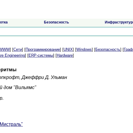
отка
Безопасность
Инфраструктур
t/WWW
] [
Сети
] [
Программирование
] [
UNIX
] [
Windows
] [
Безопасность
] [
Граф
re Engineering
] [
ERP-системы
] [
Hardware
]
оритмы
Хопкрофт, Джеффри Д. Ульман
й дом "Вильямс"
р.
"Мистраль"