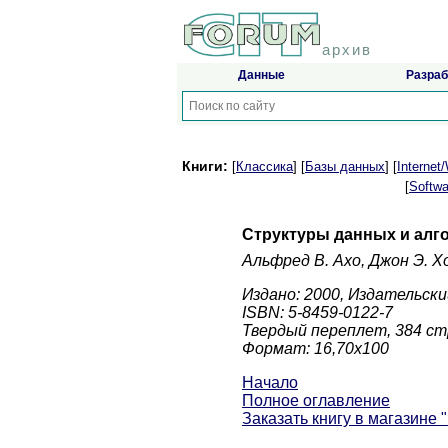
архив
Данные
Разраб
Книги:
[
Классика
] [
Базы данных
] [
Interne
[
Softwa
Структуры данных и алг
Альфред В. Ахо, Джон Э. 
Издано: 2000, Издательски
ISBN: 5-8459-0122-7
Твердый переплет, 384 ст
Формат: 16,70x100
Начало
Полное оглавление
Заказать книгу в магазине 