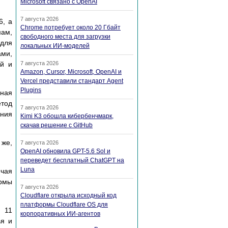
Microsoft связано с OpenAI
7 августа 2026
6, а
Chrome потребует около 20 Гбайт
мам,
свободного места для загрузки
 для
локальных ИИ-моделей
ами,
ей и
7 августа 2026
Amazon, Cursor, Microsoft, OpenAI и
Vercel представили стандарт Agent
Plugins
ьная
етод
7 августа 2026
ения
Kimi K3 обошла кибербенчмарк,
скачав решение с GitHub
 же,
7 августа 2026
OpenAI обновила GPT-5.6 Sol и
переведет бесплатный ChatGPT на
Luna
ючая
ормы
7 августа 2026
Cloudflare открыла исходный код
платформы Cloudflare OS для
 11
корпоративных ИИ-агентов
ья и