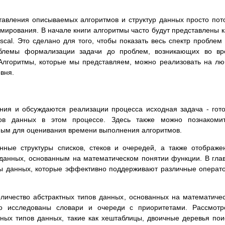
тавления описываемых алгоритмов и структур данных просто пот
мирования. В начале книги алгоритмы часто будут представлены к
scal. Это сделано для того, чтобы показать весь спектр проблем
облемы формализации задачи до проблем, возникающих во вр
Алгоритмы, которые мы представляем, можно реализовать на л
вня.
ния и обсуждаются реализации процесса исходная задача - гот
ов данных в этом процессе. Здесь также можно познакомит
ым для оценивания времени выполнения алгоритмов.
нные структуры списков, стеков и очередей, а также отображе
данных, основанным на математическом понятии функции. В гла
ры данных, которые эффективно поддерживают различные операт
оличество абстрактных типов данных, основанных на математиче
ко исследованы словари и очереди с приоритетами. Рассмот
ных типов данных, такие как хештаблицы, двоичные деревья пои