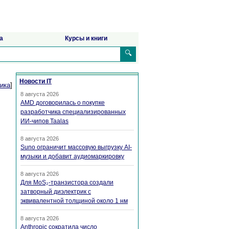
а
Курсы и книги
🔍
Новости IT
ика
]
8 августа 2026
AMD договорилась о покупке
разработчика специализированных
ИИ-чипов Taalas
8 августа 2026
Suno ограничит массовую выгрузку AI-
музыки и добавит аудиомаркировку
8 августа 2026
Для MoS₂-транзистора создали
затворный диэлектрик с
эквивалентной толщиной около 1 нм
8 августа 2026
Anthropic сократила число