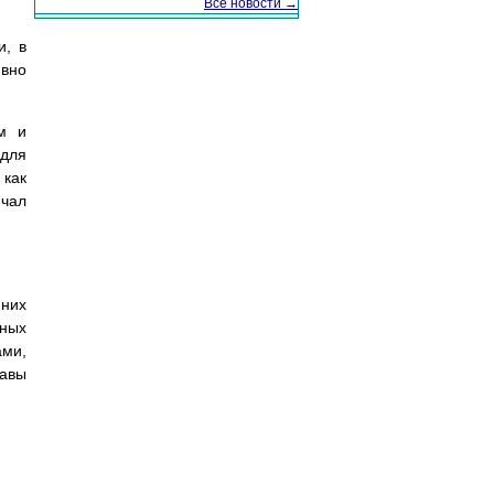
Все новости →
и, в
явно
м и
 для
 как
ючал
 них
ьных
ами,
лавы