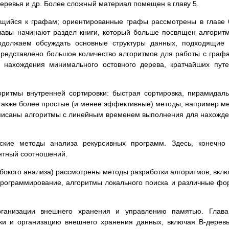
деревья и др. Более сложный материал помещен в главу 5.
ящийся к графам; ориентированные графы рассмотрены в главе 
главы начинают раздел книги, который больше посвящен алгорит
одолжаем обсуждать основные структуры данных, подходящие
представлено большое количество алгоритмов для работы с граф
, нахождения минимального остовного дерева, кратчайших пут
оритмы внутренней сортировки: быстрая сортировка, пирамидал
а также более простые (и менее эффективные) методы, например м
 описаны алгоритмы с линейным временем выполнения для нахожд
ские методы анализа рекурсивных программ. Здесь, конечно
нтный соотношений.
лубокого анализа) рассмотрены методы разработки алгоритмов, вкл
программирование, алгоритмы локального поиска и различные ф
ганизации внешнего хранения и управлению памятью. Глава
ки и организацию внешнего хранения данных, включая В-дерев