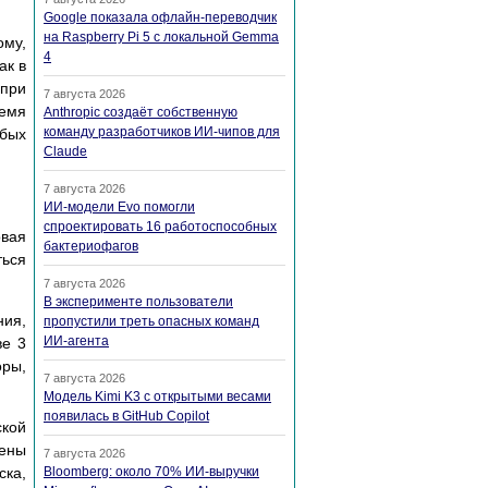
Google показала офлайн-переводчик
на Raspberry Pi 5 с локальной Gemma
ому,
4
ак в
 при
7 августа 2026
емя
Anthropic создаёт собственную
команду разработчиков ИИ-чипов для
юбых
Claude
7 августа 2026
ИИ-модели Evo помогли
спроектировать 16 работоспособных
овая
бактериофагов
ься
7 августа 2026
В эксперименте пользователи
ния,
пропустили треть опасных команд
ИИ-агента
ве 3
оры,
7 августа 2026
Модель Kimi K3 с открытыми весами
появилась в GitHub Copilot
ской
рены
7 августа 2026
ска,
Bloomberg: около 70% ИИ-выручки