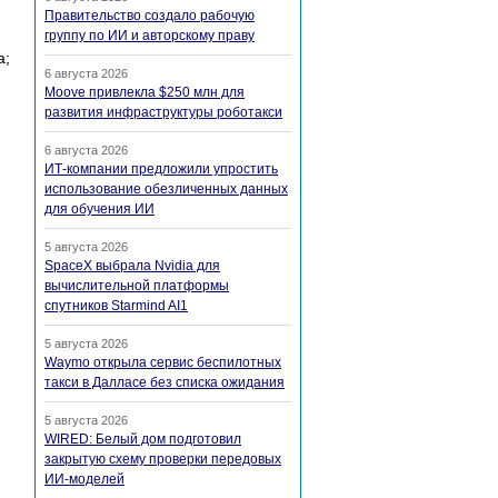
Правительство создало рабочую
группу по ИИ и авторскому праву
а;
6 августа 2026
Moove привлекла $250 млн для
развития инфраструктуры роботакси
6 августа 2026
ИТ-компании предложили упростить
использование обезличенных данных
для обучения ИИ
5 августа 2026
SpaceX выбрала Nvidia для
вычислительной платформы
спутников Starmind AI1
5 августа 2026
Waymo открыла сервис беспилотных
такси в Далласе без списка ожидания
5 августа 2026
WIRED: Белый дом подготовил
закрытую схему проверки передовых
ИИ-моделей