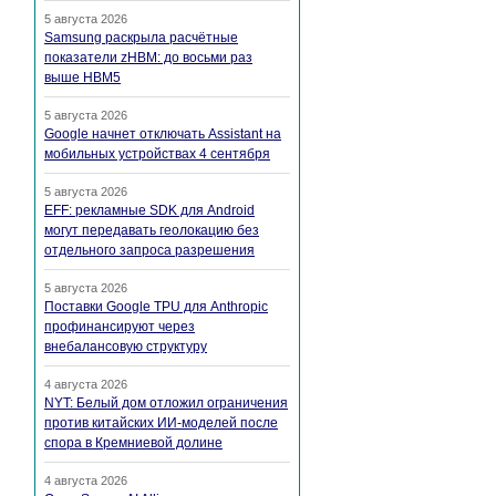
5 августа 2026
Samsung раскрыла расчётные
показатели zHBM: до восьми раз
выше HBM5
5 августа 2026
Google начнет отключать Assistant на
мобильных устройствах 4 сентября
5 августа 2026
EFF: рекламные SDK для Android
могут передавать геолокацию без
отдельного запроса разрешения
5 августа 2026
Поставки Google TPU для Anthropic
профинансируют через
внебалансовую структуру
4 августа 2026
NYT: Белый дом отложил ограничения
против китайских ИИ-моделей после
спора в Кремниевой долине
4 августа 2026