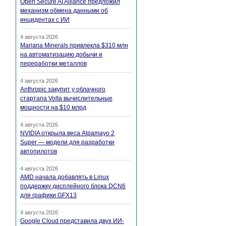
Open Secure AI Alliance предложил
механизм обмена данными об
инцидентах с ИИ
4 августа 2026
Mariana Minerals привлекла $310 млн
на автоматизацию добычи и
переработки металлов
4 августа 2026
Anthropic закупит у облачного
стартапа Volta вычислительные
мощности на $10 млрд
4 августа 2026
NVIDIA открыла веса Alpamayo 2
Super — модели для разработки
автопилотов
4 августа 2026
AMD начала добавлять в Linux
поддержку дисплейного блока DCN6
для графики GFX13
4 августа 2026
Google Cloud представила двух ИИ-