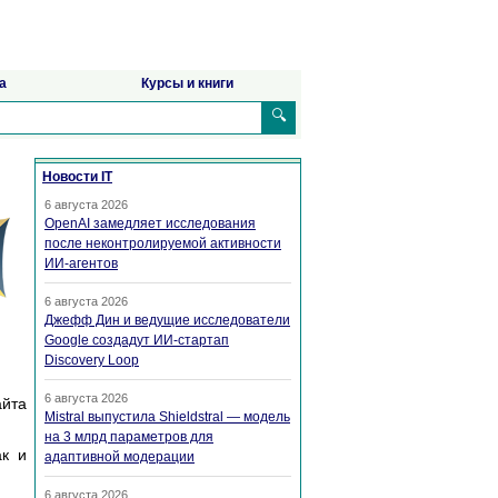
а
Курсы и книги
🔍
Новости IT
6 августа 2026
OpenAI замедляет исследования
после неконтролируемой активности
ИИ-агентов
6 августа 2026
Джефф Дин и ведущие исследователи
Google создадут ИИ-стартап
Discovery Loop
6 августа 2026
айта
Mistral выпустила Shieldstral — модель
на 3 млрд параметров для
ак и
адаптивной модерации
6 августа 2026