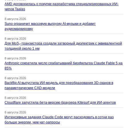
AMD договорилась о покупке разработчика специализированных ИИ-
чипов Taalas
8 августа 2026
Suno ограничит массовую выгрузку AI-музыки и добавит
аудиомаркировку
8 августа 2026
Для MoS₂-транзистора создали затворный диэлектрик с эквивалентной
толщиной около 1 нм
8 августа 2026
Anthropic сократила число срабатываний биофильтра Claude Fable 5 на
85%
8 августа 2026
Backflip AI выпустила ИИ-модель для преобразования 3D-сканов в
параметрические CAD-модели
8 августа 2026
Cloudflare запустила бета-версию браузера Kitesurf для ИИ-агентов
8 августа 2026
Интенсивные задания Claude Code могут расходовать в сотни раз
больше энергии, чем чат-запросы