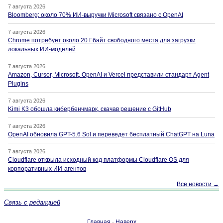
7 августа 2026
Bloomberg: около 70% ИИ-выручки Microsoft связано с OpenAI
7 августа 2026
Chrome потребует около 20 Гбайт свободного места для загрузки
локальных ИИ-моделей
7 августа 2026
Amazon, Cursor, Microsoft, OpenAI и Vercel представили стандарт Agent
Plugins
7 августа 2026
Kimi K3 обошла кибербенчмарк, скачав решение с GitHub
7 августа 2026
OpenAI обновила GPT-5.6 Sol и переведет бесплатный ChatGPT на Luna
7 августа 2026
Cloudflare открыла исходный код платформы Cloudflare OS для
корпоративных ИИ-агентов
Все новости →
Связь с редакцией
Главная
·
Наверх