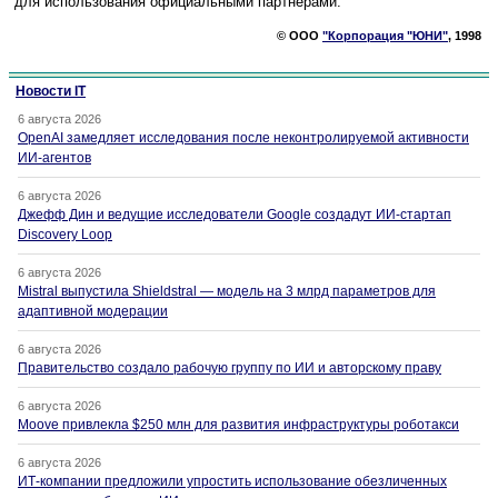
для использования официальными партнерами.
© ООО
"Корпорация "ЮНИ"
, 1998
Новости IT
6 августа 2026
OpenAI замедляет исследования после неконтролируемой активности
ИИ-агентов
6 августа 2026
Джефф Дин и ведущие исследователи Google создадут ИИ-стартап
Discovery Loop
6 августа 2026
Mistral выпустила Shieldstral — модель на 3 млрд параметров для
адаптивной модерации
6 августа 2026
Правительство создало рабочую группу по ИИ и авторскому праву
6 августа 2026
Moove привлекла $250 млн для развития инфраструктуры роботакси
6 августа 2026
ИТ-компании предложили упростить использование обезличенных