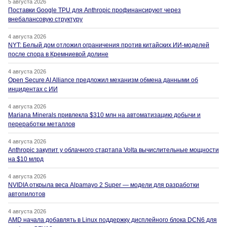
5 августа 2026
Поставки Google TPU для Anthropic профинансируют через
внебалансовую структуру
4 августа 2026
NYT: Белый дом отложил ограничения против китайских ИИ-моделей
после спора в Кремниевой долине
4 августа 2026
Open Secure AI Alliance предложил механизм обмена данными об
инцидентах с ИИ
4 августа 2026
Mariana Minerals привлекла $310 млн на автоматизацию добычи и
переработки металлов
4 августа 2026
Anthropic закупит у облачного стартапа Volta вычислительные мощности
на $10 млрд
4 августа 2026
NVIDIA открыла веса Alpamayo 2 Super — модели для разработки
автопилотов
4 августа 2026
AMD начала добавлять в Linux поддержку дисплейного блока DCN6 для