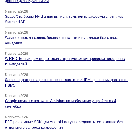
данных для обучения ИИ
5 августа 2026
SpaceX выбрала Nvidia для вычислительной платформы спутников
Starmind AI1
5 августа 2026
Waymo открыла сервис беспилотных такси в Далласе без списка
ожидания
5 августа 2026
WIRED: Белый дом подготовил закрытую схему проверки передовых
ИИ-моделей
5 августа 2026
Samsung раскрыла расчётные показатели zHBM: до восьми раз выше
HBM5
5 августа 2026
Google начнет отключать Assistant на мобильных устройствах 4
сентября
5 августа 2026
EFF: рекламные SDK для Android могут передавать геолокацию без
отдельного запроса разрешения