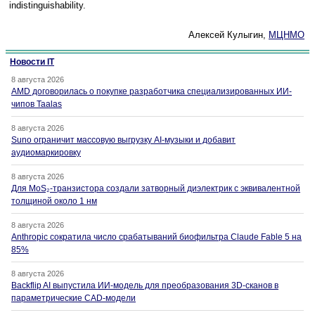
indistinguishability.
Алексей Кулыгин,
МЦНМО
Новости IT
8 августа 2026
AMD договорилась о покупке разработчика специализированных ИИ-
чипов Taalas
8 августа 2026
Suno ограничит массовую выгрузку AI-музыки и добавит
аудиомаркировку
8 августа 2026
Для MoS₂-транзистора создали затворный диэлектрик с эквивалентной
толщиной около 1 нм
8 августа 2026
Anthropic сократила число срабатываний биофильтра Claude Fable 5 на
85%
8 августа 2026
Backflip AI выпустила ИИ-модель для преобразования 3D-сканов в
параметрические CAD-модели