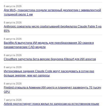
8 августа 2026
Для MoS₂-транзистора создали затворный диэлектрик с эквивалентной
толщиной около 1 нм
8 августа 2026
Anthropic сократила число срабатываний биофильтра Claude Fable 5 на
85%
8 августа 2026
Backflip AI выпустила ИИ-модель для преобразования 3D-сканов в
параметрические CAD-модели
8 августа 2026
Cloudflare запустила бета-версию браузера Kitesurf для ИИ-агентов
8 августа 2026
Интенсивные задания Claude Code могут расходовать в сотни раз
больше энергии, чем чат-запросы
8 августа 2026
Firebird открыла в Армении ИИ-центр и планирует развернуть 70 тысяч
GPU
7 августа 2026
Airbnb протестирует поиск жилья по запросам на естественном языке