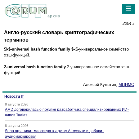
☰
архив
2004 г
Англо-русский словарь криптографических
терминов
$k$-universal hash function family
$k$-универсальное семейство
хэш-функций.
2-universal hash function family
2-универсальное семейство хэш-
функций.
Алексей Кулыгин,
МЦНМО
Новости IT
8 августа 2026
AMD договорилась о покупке разработчика специализированных ИИ-
чипов Taalas
8 августа 2026
Suno ограничит массовую выгрузку AI-музыки и добавит
аудиомаркировку