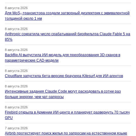
8 августа 2026
Для MoS₂-транзистора создали затворный диэлектрик с эквивалентной
толщиной около 1 нм
8 августа 2026
Anthropic сократила число срабатываний биофильтра Claude Fable 5 на
85%
8 августа 2026
Backflip AI выпустила ИИ-модель для преобразования 3D-сканов в
параметрические CAD-модели
8 августа 2026
Cloudflare запустила бета-версию браузера Kitesurf для ИИ-агентов
8 августа 2026
Интенсивные задания Claude Code могут расходовать в сотни раз
больше энергии, чем чат-запросы
8 августа 2026
Firebird открыла в Армении ИИ-центр и планирует развернуть 70 тысяч
GPU
7 августа 2026
Airbnb протестирует поиск жилья по запросам на естественном языке