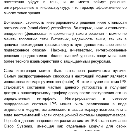
постепенно уйдут в тень, и их место займут решения,
интегрированные в инфраструктуру, что гораздо эффективнее со
многих точек зрения.
Во-первых, стоимость интегрированного решения ниже стоимости
автономного (stand-alone) устройства. Во-вторых, ниже и стоимость
внедрения (финансовая и временная) такого решения - можно не
менять топологию сети. В-третьих, надежность выше, так как в
цепочке прохождения трафика отсутствует дополнительное звено,
подверженное отказам. Наконец, в-четвертых, интегрированные
решения предоставляют более высокий уровень защиты за счет
более тесного взаимодействия с защищаемыми ресурсами.
Сама интеграция может быть выполнена различными путями.
Самым распространенным способом в настоящий момент является
использование маршрутизатора (router). В этом случае система IPS
становится составной частью данного устройства и получает
доступ к анализируемому трафику сразу после поступления его на
определенный интерфейс. Интегрированная в сетевое
оборудование система IPS может быть реализована в виде
отдельного модуля, вставляемого в шасси маршрутизатора, или в
виде неотъемлемой части операционной системы маршрутизатора.
Первой в данном направлении развития систем IPS стала компания
Cisco Systems, имеющая как отдельные модули для своих