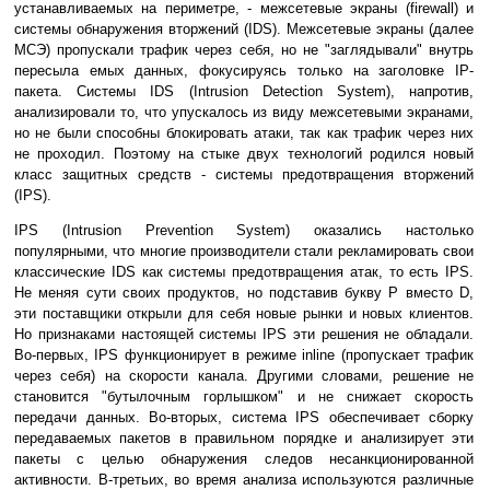
устанавливаемых на периметре, - межсетевые экраны (firewall) и
системы обнаружения вторжений (IDS). Межсетевые экраны (далее
МСЭ) пропускали трафик через себя, но не "заглядывали" внутрь
пересыла емых данных, фокусируясь только на заголовке IP-
пакета. Системы IDS (Intrusion Detection System), напротив,
анализировали то, что упускалось из виду межсетевыми экранами,
но не были способны блокировать атаки, так как трафик через них
не проходил. Поэтому на стыке двух технологий родился новый
класс защитных средств - системы предотвращения вторжений
(IPS).
IPS (Intrusion Prevention System) оказались настолько
популярными, что многие производители стали рекламировать свои
классические IDS как системы предотвращения атак, то есть IPS.
Не меняя сути своих продуктов, но подставив букву P вместо D,
эти поставщики открыли для себя новые рынки и новых клиентов.
Но признаками настоящей системы IPS эти решения не обладали.
Во-первых, IPS функционирует в режиме inline (пропускает трафик
через себя) на скорости канала. Другими словами, решение не
становится "бутылочным горлышком" и не снижает скорость
передачи данных. Во-вторых, система IPS обеспечивает сборку
передаваемых пакетов в правильном порядке и анализирует эти
пакеты с целью обнаружения следов несанкционированной
активности. В-третьих, во время анализа используются различные