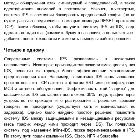
методы обнаружения атак: сигнатурный и поведенческий, а также
идентификация аномалий в протоколах. Наконец, в-четвертых,
система IPS в состоянии блокировать вредоносный трафик (но не
путем разрыва соединения с помощью команды RESET протокола
TCP). Таким образом, чтобы получить систему IPS из IDS, надо
сделать не один шаг (заменить букву в названии), а целых четыре -
добавить новые технологии и изменить принципы работы решения.
Четыре к одному
Современные системы IPS развивались в нескольких
направлениях. Некоторые производители развили имеющиеся у них
IDS, оснастив их гораздо более эффективными механизмами
предотвращения атак. Например, в системах IDS использовалась
простая посылка TCP-пакетов с флагом RST или реконфигурация
МСЭ и сетевого оборудования. Эффективность этой "защиты" для
классических IDS составляет всего около 30% - ведь трафик через
устройство не проходит и о реагировании в реальном времени
говорить не приходится (существует хоть и минимальная, но
задержка). Однако было найдено простое решение: поместить
систему IDS между защищаемыми и незащищаемыми ресурсами
(весь трафик между ними проходит через IDS). Так появились
системы под названием inline-IDS, позже переименованные в IPS.
По этому пути пошли компании ISS, Cisco, NFR и Sourcefire.