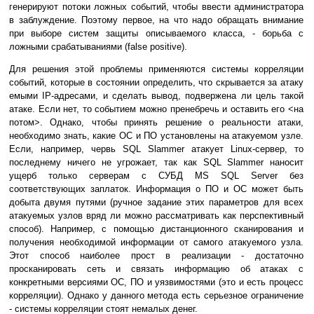
генерируют потоки ложных событий, чтобы ввести администратора
в заблуждение. Поэтому первое, на что надо обращать внимание
при выборе систем защиты описываемого класса, - борьба с
ложными срабатываниями (false positive).
Для решения этой проблемы применяются системы корреляции
событий, которые в состоянии определить, что скрывается за атаку
емыми IP-адресами, и сделать вывод, подвержена ли цель такой
атаке. Если нет, то событием можно пренебречь и оставить его <на
потом>. Однако, чтобы принять решение о реальности атаки,
необходимо знать, какие ОС и ПО установлены на атакуемом узле.
Если, например, червь SQL Slammer атакует Linux-сервер, то
последнему ничего не угрожает, так как SQL Slammer наносит
ущерб только серверам с СУБД MS SQL Server без
соответствующих заплаток. Информация о ПО и ОС может быть
добыта двумя путями (ручное задание этих параметров для всех
атакуемых узлов вряд ли можно рассматривать как перспективный
способ). Например, с помощью дистанционного сканирования и
получения необходимой информации от самого атакуемого узла.
Этот способ наиболее прост в реализации - достаточно
просканировать сеть и связать информацию об атаках с
конкретными версиями ОС, ПО и уязвимостями (это и есть процесс
корреляции). Однако у данного метода есть серьезное ограничение
- системы корреляции стоят немалых денег.