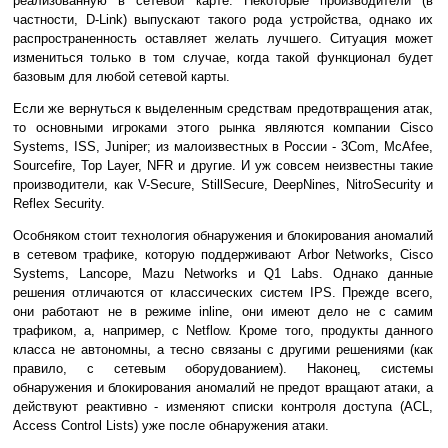
реализованную в сетевой карте. Некоторые производители (в
частности, D-Link) выпускают такого рода устройства, однако их
распространенность оставляет желать лучшего. Ситуация может
измениться только в том случае, когда такой функционал будет
базовым для любой сетевой карты.
Если же вернуться к выделенным средствам предотвращения атак,
то основными игроками этого рынка являются компании Cisco
Systems, ISS, Juniper; из малоизвестных в России - 3Com, McAfee,
Sourcefire, Top Layer, NFR и другие. И уж совсем неизвестны такие
производители, как V-Secure, StillSecure, DeepNines, NitroSecurity и
Reflex Security.
Особняком стоит технология обнаружения и блокирования аномалий
в сетевом трафике, которую поддерживают Arbor Networks, Cisco
Systems, Lancope, Mazu Networks и Q1 Labs. Однако данные
решения отличаются от классических систем IPS. Прежде всего,
они работают не в режиме inline, они имеют дело не с самим
трафиком, а, например, с Netflow. Кроме того, продукты данного
класса не автономны, а тесно связаны с другими решениями (как
правило, с сетевым оборудованием). Наконец, системы
обнаружения и блокирования аномалий не предот вращают атаки, а
действуют реактивно - изменяют списки контроля доступа (ACL,
Access Control Lists) уже после обнаружения атаки.