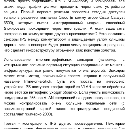
можем просто подключить IPS к SPAN-порту и блокировать все
атаки, ведь трафик должен проходить через само устройство
защиты. Первый вариант решения проблемы сегодня доступен
только в решениях компании Cisco (в коммутаторе Cisco Catalyst
6500), которые имеют интегрированный модуль, способный
блокировать проходящий через него трафик. А если ваша сеть
построена на коммутаторах другого производителя? Устанавливать
сенсоры IPS между коммутатором и защищаемым узлом слишком
дорого - число сенсоров будет равно числу защищаемых ресурсов,
что сделает инфраструктуру отражения атак поистине золотой.
Использование многоинтерфейсных сенсоров (например, с
четырьмя или восьмью портами) ситуацию кардинально не меняет -
инфраструктура все равно получается очень дорогой. Выходом
может стать метод, появившийся совсем недавно и получивший
название Inline-on-a-Stick. Суть его проста: на интерфейс
устройства IPS поступает трафик одной из VLAN и после обработки
через этот же интерфейс уходит обратно. Если учесть возможность
поддержки до 255 пар VLAN-соединений на одном порту сенсора, то
можно контролировать очень большие локальные сети (с
восьмьюпортовой картой число контролируемых соединений
составляет примерно 2000).
Третья - кооперация с IPS других производителей. Некоторые
заказчики, имея финансовые ресурсы и следуя пословице "не