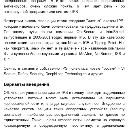
вредоносных программ. В итоге, читая описания современных
антивирусов, очень сложно понять, о чем идет речь - об
антивирусной программе или системе IPS.
Четвертым витком эволюции стало создание "чистых" систем IPS,
которые изначально были ориентированы на предотвращение атак.
По такому пути пошли компании OneSecure и IntruShield,
выпустившие в 2000-2001 годах первые IPS. В эту же категорию
попали такие пионеры отрасли, как Network ICE и Tipping Point. Но,
как говорится, иных уж нет, а те далече - все названные компании
были куплены более крупными игроками: McAfee, NetScreen, ISS и
т. п.
Сейчас в сегменте собственно IPS появились новые "ростки" - V-
Secure, Reflex Security, DeepNines Technologies и другие.
Варианты внедрения
Обычно при упоминании систем IPS в голову приходят выделенные
устройства, которые могут быть установлены на периметре
корпоративной сети и, в ряде случаев, внутри нее. Внедрение в
качестве систем защиты таких аппаратных устройств (security
appliance) - наиболее распространенный вариант, но далеко не
единственный. Такие шлюзы безопасности, несмотря на хорошую
краткосрочную и среднесрочную перспективу, в дальнейшем