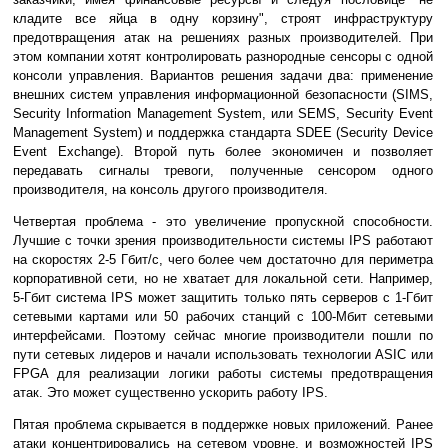
кладите все яйца в одну корзину", строят инфраструктуру
предотвращения атак на решениях разных производителей. При
этом компании хотят контролировать разнородные сенсоры с одной
консоли управления. Вариантов решения задачи два: применение
внешних систем управления информационной безопасности (SIMS,
Security Information Management System, или SEMS, Security Event
Management System) и поддержка стандарта SDEE (Security Device
Event Exchange). Второй путь более экономичен и позволяет
передавать сигналы тревоги, полученные сенсором одного
производителя, на консоль другого производителя.
Четвертая проблема - это увеличение пропускной способности.
Лучшие с точки зрения производительности системы IPS работают
на скоростях 2-5 Гбит/с, чего более чем достаточно для периметра
корпоративной сети, но не хватает для локальной сети. Например,
5-Гбит система IPS может защитить только пять серверов с 1-Гбит
сетевыми картами или 50 рабочих станций с 100-Мбит сетевыми
интерфейсами. Поэтому сейчас многие производители пошли по
пути сетевых лидеров и начали использовать технологии ASIC или
FPGA для реализации логики работы системы предотвращения
атак. Это может существенно ускорить работу IPS.
Пятая проблема скрывается в поддержке новых приложений. Ранее
атаки концентрировались на сетевом уровне, и возможностей IPS