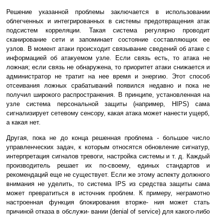
Решение указанной проблемы заключается в использовании
облегченных и интегрированных в системы предотвращения атак
подсистем корреляции. Такая система регулярно проводит
сканирование сети и запоминает состояние составляющих ее
узлов. В момент атаки происходит связывание сведений об атаке с
информацией об атакуемом узле. Если связь есть, то атака не
ложная; если связь не обнаружена, то приоритет атаки снижается и
администратор не тратит на нее время и энергию. Этот способ
отсеивания ложных срабатываний появился недавно и пока не
получил широкого распространения. В принципе, установленная на
узле система персональной защиты (например, HIPS) сама
сигнализирует сетевому сенсору, какая атака может нанести ущерб,
а какая нет.
Другая, пока не до конца решенная проблема - большое число
управленческих задач, к которым относятся обновление сигнатур,
интерпретация сигналов тревоги, настройка системы и т. д. Каждый
производитель решает их по-своему, единых стандартов и
рекомендаций еще не существует. Если же этому аспекту должного
внимания не уделить, то система IPS из средства защиты сама
может превратиться в источник проблем. К примеру, неграмотно
настроенная функция блокирования вторже- ния может стать
причиной отказа в обслужи- вании (denial of service) для какого-либо