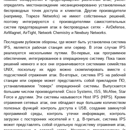
определять местонахождение несанкционированно установленных
беспроводных точек доступа и клиентов. Другие производители
(например, Trapeze Networks) не имеют собственных решений,
поэтому интегрируются с производителями самостоятельных
систем предотвращения атак в беспроводных сетях - AirDefense,
AirMagnet, AirTight, Network Chemistry и Newbury Networks.
Последним рубежом обороны, где может быть установлена система
IPS, является рабочая станция или сервер. В этом случае IPS
реализуется несколькими путями. Во-первых, как программное
обеспечение, интегрированное в операционную систему. Пока таких
решений немного и все они ограничиваются системами семейства
UNIX, поскольку их ядро можно скомпилировать вместе с
подсистемой отражения атак. Во-вторых, система IPS на рабочей
станции или сервере может представлять собой прикладное ПО,
устанавливаемое "поверх" операционной системы. Выпускается
большим числом производителей: Cisco Systems, ISS, McAfee, Star
Force и другими. Эти системы называются Host IPS (HIPS). Кроме
отражения сетевых атак, они обладают еще большим количеством
полезных функций: контроль доступа к USB, создание замкнутой
программной среды, контроль утечки информации, контроль
загрузки с посторонних носителей и т. д. В-третьих, система IPS
может представлять собой отдельную подсистему отражения атак,