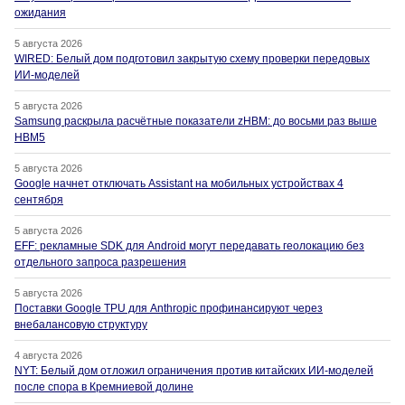
ожидания
5 августа 2026
WIRED: Белый дом подготовил закрытую схему проверки передовых
ИИ-моделей
5 августа 2026
Samsung раскрыла расчётные показатели zHBM: до восьми раз выше
HBM5
5 августа 2026
Google начнет отключать Assistant на мобильных устройствах 4
сентября
5 августа 2026
EFF: рекламные SDK для Android могут передавать геолокацию без
отдельного запроса разрешения
5 августа 2026
Поставки Google TPU для Anthropic профинансируют через
внебалансовую структуру
4 августа 2026
NYT: Белый дом отложил ограничения против китайских ИИ-моделей
после спора в Кремниевой долине