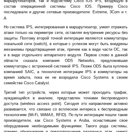
маршрутизаторов, так и подсистему Cisco IOS IPS, входящую в
состав операционной системы Cisco IOS. Примеру Cisco
последовали и другие сетевые производители: Extreme, 3Com и т.
д.
Но система IPS, интегрированная в маршрутизатор, умеет отражать
атаки только на периметре сети, оставляя внутренние ресурсы без
защиты. Поэтому второй точкой интеграции являются коммутаторы
локальной сети (switch), в которые с успехом могут быть внедрены
механизмы предотвращения атак, причем как в виде части ОС, так
и в виде отдельного аппаратного модуля. Первое слово в данной
области сказала компания ODS Networks, предложившая
коммутаторы с встроенной системой IPS. Позже ODS была куплена
компанией SAIC, а технология интеграции IPS в коммутаторы на
время забыта, пока ее не возродила Cisco Systems в своем
семействе Cisco Catalyst.
Третий тип устройств, через которые может проходить трафик,
нуждающийся в анализе, представлен точками беспроводного
доступа (wireless access point). Сегодня это направление активно
развивается, что связано со всплеском интереса к беспроводным
технологиям (Wi-Fi, WiMAX, RFID). По пути интеграции пошли такие
производители, как Cisco Systems и Aruba, оснастившие свое
оборудование необходимыми функциями. Такого рода системы,
помимо обнаружения и предотвращения различных атак, умеют