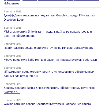
ИИ-агентов
6 августа 2026
Джефф Дин и ведущие исследователи Google создадут ИИ-стартап
Discovery Loop
6 августа 2026
Mistral выпустила Shieldstral — модель на 3 млрд параметров для
адаптивной модерации
6 августа 2026
Правительство создало рабочую группу по ИИ и авторскому праву
6 августа 2026
Moove привлекла $250 млн для развития инфраструктуры роботакси
6 августа 2026
ИТ-компании предложили упростить использование обезличенных
данных для обучения ИИ
5 августа 2026
SpaceX выбрала Nvidia для вычислительной платформы спутников
Starmind AI1
5 августа 2026
Waymo открыла сервис беспилотных такси в Далласе без списка