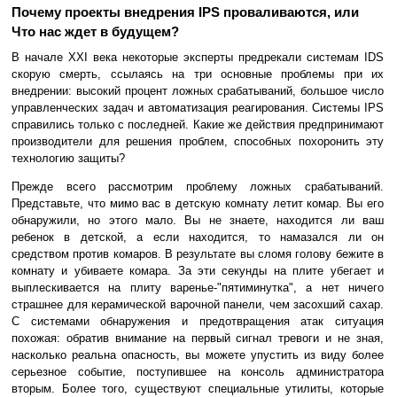
Почему проекты внедрения IPS проваливаются, или
Что нас ждет в будущем?
В начале XXI века некоторые эксперты предрекали системам IDS
скорую смерть, ссылаясь на три основные проблемы при их
внедрении: высокий процент ложных срабатываний, большое число
управленческих задач и автоматизация реагирования. Системы IPS
справились только с последней. Какие же действия предпринимают
производители для решения проблем, способных похоронить эту
технологию защиты?
Прежде всего рассмотрим проблему ложных срабатываний.
Представьте, что мимо вас в детскую комнату летит комар. Вы его
обнаружили, но этого мало. Вы не знаете, находится ли ваш
ребенок в детской, а если находится, то намазался ли он
средством против комаров. В результате вы сломя голову бежите в
комнату и убиваете комара. За эти секунды на плите убегает и
выплескивается на плиту варенье-"пятиминутка", а нет ничего
страшнее для керамической варочной панели, чем засохший сахар.
С системами обнаружения и предотвращения атак ситуация
похожая: обратив внимание на первый сигнал тревоги и не зная,
насколько реальна опасность, вы можете упустить из виду более
серьезное событие, поступившее на консоль администратора
вторым. Более того, существуют специальные утилиты, которые