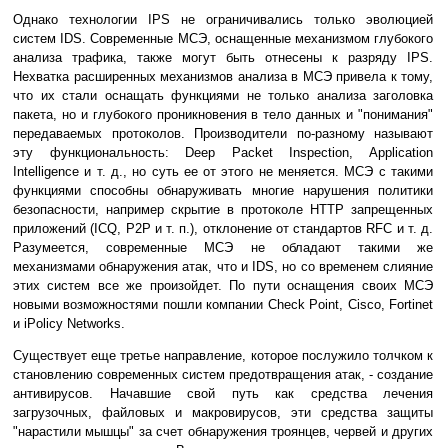
Однако технологии IPS не ограничивались только эволюцией
систем IDS. Современные МСЭ, оснащенные механизмом глубокого
анализа трафика, также могут быть отнесены к разряду IPS.
Нехватка расширенных механизмов анализа в МСЭ привела к тому,
что их стали оснащать функциями не только анализа заголовка
пакета, но и глубокого проникновения в тело данных и "понимания"
передаваемых протоколов. Производители по-разному называют
эту функциональность: Deep Packet Inspection, Application
Intelligence и т. д., но суть ее от этого не меняется. МСЭ с такими
функциями способны обнаруживать многие нарушения политики
безопасности, например скрытие в протоколе HTTP запрещенных
приложений (ICQ, P2P и т. п.), отклонение от стандартов RFC и т. д.
Разумеется, современные МСЭ не обладают такими же
механизмами обнаружения атак, что и IDS, но со временем слияние
этих систем все же произойдет. По пути оснащения своих МСЭ
новыми возможностями пошли компании Check Point, Cisco, Fortinet
и iPolicy Networks.
Существует еще третье направление, которое послужило толчком к
становлению современных систем предотвращения атак, - создание
антивирусов. Начавшие свой путь как средства лечения
загрузочных, файловых и макровирусов, эти средства защиты
"нарастили мышцы" за счет обнаружения троянцев, червей и других