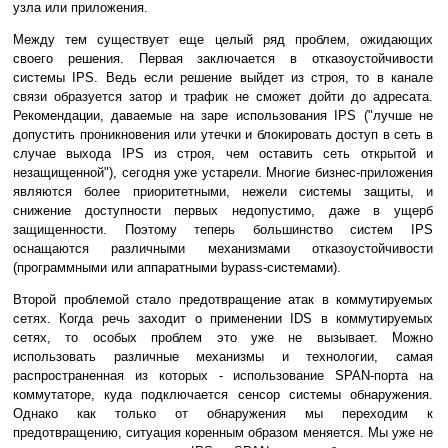
узла или приложения.
Между тем существует еще целый ряд проблем, ожидающих
своего решения. Первая заключается в отказоустойчивости
системы IPS. Ведь если решение выйдет из строя, то в канале
связи образуется затор и трафик не сможет дойти до адресата.
Рекомендации, даваемые на заре использования IPS ("лучше не
допустить проникновения или утечки и блокировать доступ в сеть в
случае выхода IPS из строя, чем оставить сеть открытой и
незащищенной"), сегодня уже устарели. Многие бизнес-приложения
являются более приоритетными, нежели системы защиты, и
снижение доступности первых недопустимо, даже в ущерб
защищенности. Поэтому теперь большинство систем IPS
оснащаются различными механизмами отказоустойчивости
(программными или аппаратными bypass-системами).
Второй проблемой стало предотвращение атак в коммутируемых
сетях. Когда речь заходит о применении IDS в коммутируемых
сетях, то особых проблем это уже не вызывает. Можно
использовать различные механизмы и технологии, самая
распространенная из которых - использование SPAN-порта на
коммутаторе, куда подключается сенсор системы обнаружения.
Однако как только от обнаружения мы переходим к
предотвращению, ситуация коренным образом меняется. Мы уже не